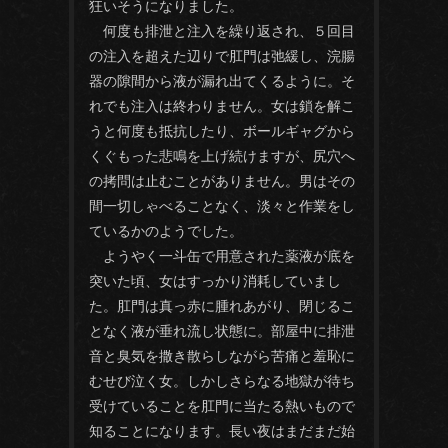
狂いそうになりました。
何度も排泄と注入を繰り返され、５回目
の注入を超えた辺りで肛門は弛緩し、浣腸
器の隙間から液が漏れ出てくるように。そ
れでも注入は終わりません。女は鎖を解こ
うと何度も抵抗したり、ボールギャグから
くぐもった悲鳴を上げ続けますが、尻穴へ
の拷問は止むことがありません。男はその
間一切しゃべることなく、淡々と作業をし
ているかのようでした。
ようやく一斗缶で用意された薬液が底を
突いた頃、女はすっかり消耗していまし
た。肛門は真っ赤に腫れあがり、閉じるこ
となく液が垂れ流し状態に。部屋中に排泄
音と臭気を撒き散らしながら苦痛と羞恥に
むせび泣く女。しかしさらなる地獄が待ち
受けていることを肛門に当たる熱いもので
知ることになります。長い夜はまだまだ始