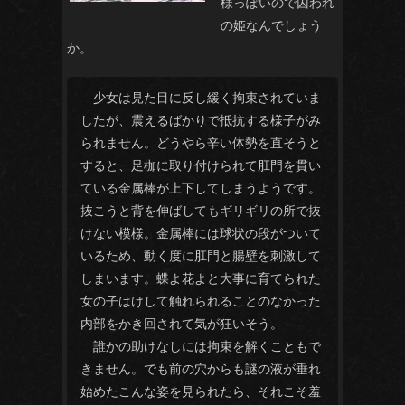
様っぽいので囚われ
の姫なんでしょう
か。
少女は見た目に反し緩く拘束されていま
したが、震えるばかりで抵抗する様子がみ
られません。どうやら辛い体勢を直そうと
すると、足枷に取り付けられて肛門を貫い
ている金属棒が上下してしまうようです。
抜こうと背を伸ばしてもギリギリの所で抜
けない模様。金属棒には球状の段がついて
いるため、動く度に肛門と腸壁を刺激して
しまいます。蝶よ花よと大事に育てられた
女の子はけして触れられることのなかった
内部をかき回されて気が狂いそう。
誰かの助けなしには拘束を解くこともで
きません。でも前の穴からも謎の液が垂れ
始めたこんな姿を見られたら、それこそ羞