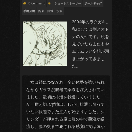
0 Comment
ショートストーリー
ボールギャグ
手枷足枷
拘束
排泄
浣腸
2004年のラクガキ。
私にしては割とオト
ナの女性です。絵を
見ていたらまたもや
ムラムラと妄想が湧
き上がってきまし
た。
女は鎖につながれ、辛い体勢を強いられ
ながらガラス浣腸器で薬液を注入されてい
ました。最初は排泄を我慢していました
が、耐え切れず噴出。しかし排泄し切って
いない状態でまた注入が始まりました。シ
リンダーが押される度に腹の中で薬液が逆
流し、腸の奥まで犯される感覚に女は気が