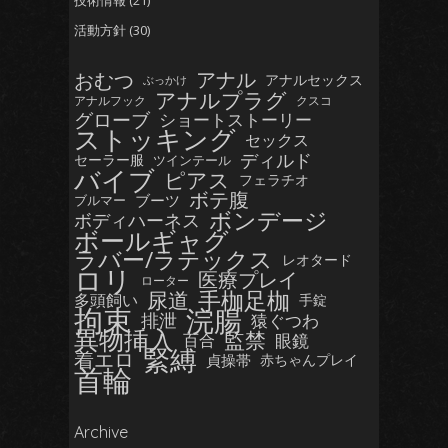
技術情報
(21)
活動方針
(30)
おむつ
アナル
アナルセックス
ぶっかけ
アナルプラグ
アナルフック
クスコ
グローブ
ショートストーリー
ストッキング
セックス
ディルド
セーラー服
ツインテール
バイブ
ピアス
フェラチオ
ボテ腹
ブーツ
ブルマー
ボンデージ
ボディハーネス
ボールギャグ
ラバー/ラテックス
レオタード
ロリ
医療プレイ
ローター
手枷足枷
尿道
多頭飼い
手錠
拘束
浣腸
排泄
猿ぐつわ
異物挿入
監禁
眼鏡
百合
緊縛
着エロ
貞操帯
赤ちゃんプレイ
首輪
Archive