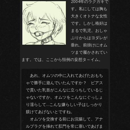
2004年のラクガキで
す。私にしては胸も
大きくオトナな女性
です。しかし格好は
まるで乳児。おしゃ
ぶりからはヨダレが
垂れ、前掛けにオム
ツまで履かされてい
ます。では、ここから恒例の妄想タ～イム。
あれ、オムツの中に入れてあげたおもち
ゃで勝手に遊んでいたんですか？ ピアス
で貫いた乳首がこんなに立っちしているじ
ゃないですか。オムツをこんなにぐっしょ
り濡らして…こんな嫌らしい子はしっかり
躾けてあげないとですね。
オムツを交換する前にお浣腸して、アナ
ルプラグを挿れて肛門を常に塞いであげま