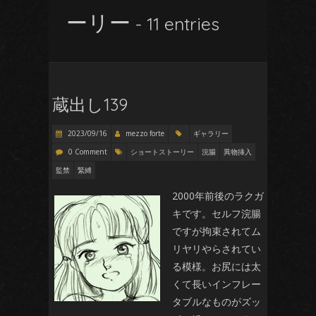
ーリー
- 11 entries
蔵出し139
2023/09/16
mezzo forte
ギャラリー
0 Comment
ショートストーリー
浣腸
異物挿入
監禁
緊縛
2000年前後のラクガ
キです。セルフ浣腸
ですが拘束されてム
リヤリやらされてい
る模様。お尻には太
くて長いインフレー
タブルなものがズッ