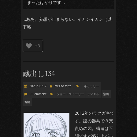
まったばかりです…
…ああ、妄想が止まらない。イカンイカン（以
下略
+3
蔵出し134
2023/08/12
mezzo forte
ギャラリー
0 Comment
ショートストーリー
ディルド
緊縛
首輪
2012年のラクガキで
す。謎の器具で３穴
責めの図。構造は不
明ですが盛り上がっ