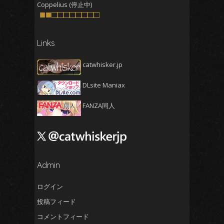
Coppelius (停止中)
■■□□□□□□□□
2025年5月
(5)
2025年4月
(4)
Links
2025年3月
(5)
2025年2月
(4)
catwhisker.jp
2025年1月
(5)
DLsite Maniax
2024年12月
(5)
2024年11月
(5)
FANZA同人
2024年10月
(4)
2024年9月
(4)
2024年8月
(5)
2024年7月
Admin
(4)
2024年6月
(5)
ログイン
2024年5月
(5)
投稿フィード
2024年4月
(4)
コメントフィード