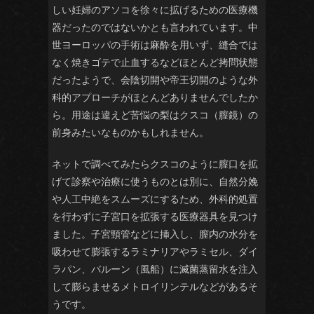
しい妊婦のアソコを徐々に拡げるための医療機
器だったのではないかとも言われています。中
世ヨーロッパの手術は麻酔を用いず、縫合では
なく焼きゴテで止血するなどほとんど拷問状態
だったようで、会陰切開や帝王切開のような外
科的アプローチがほとんどありませんでしたか
ら。用途は違えど苦悩の梨はクスコ（膣鏡）の
前身みたいなものかもしれません。
ネットで調べてみたらクスコのように膣口を拡
げて診察や治療に使うものとは別に、自然分娩
や人工中絶をスムーズにするため、外科的処置
を行わずに子宮口を拡張する医療器具を見つけ
ました。子宮頸管などに挿入し、膣内の水分を
吸わせて膨張するラミナリアやラミセル、ダイ
ラパン、バルーン（風船）に滅菌蒸留水を注入
して膨らませるメトロイリンテルなどがあるそ
うです。