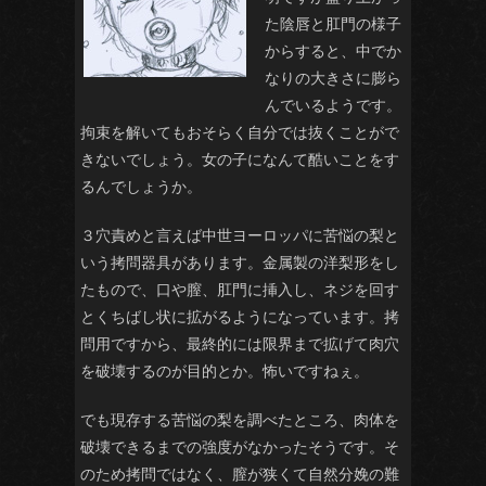
た陰唇と肛門の様子
からすると、中でか
なりの大きさに膨ら
んでいるようです。
拘束を解いてもおそらく自分では抜くことがで
きないでしょう。女の子になんて酷いことをす
るんでしょうか。
３穴責めと言えば中世ヨーロッパに苦悩の梨と
いう拷問器具があります。金属製の洋梨形をし
たもので、口や膣、肛門に挿入し、ネジを回す
とくちばし状に拡がるようになっています。拷
問用ですから、最終的には限界まで拡げて肉穴
を破壊するのが目的とか。怖いですねぇ。
でも現存する苦悩の梨を調べたところ、肉体を
破壊できるまでの強度がなかったそうです。そ
のため拷問ではなく、膣が狭くて自然分娩の難