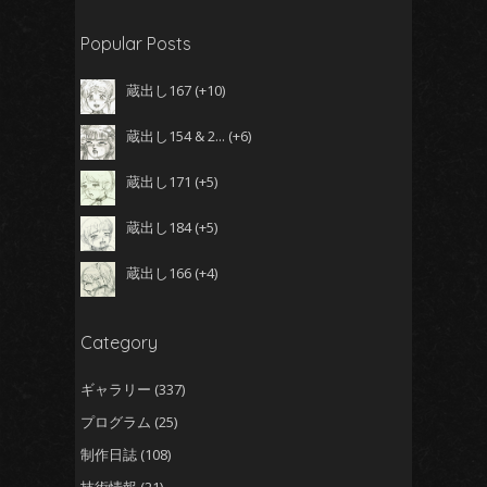
Popular Posts
蔵出し167
+10
蔵出し154 & 2...
+6
蔵出し171
+5
蔵出し184
+5
蔵出し166
+4
Category
ギャラリー
(337)
プログラム
(25)
制作日誌
(108)