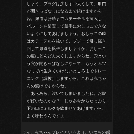
しょう。プラグは少しずつ太くして、肛門
が開きっぱなしになるまで続けますから
ね。尿道は膀胱までカテーテルを挿入し、
バルーンを留置して勝手におしっこできな
いようにしてあげましょう。おしっこの時
はカテーテルを抜いて、ブジーで引っ掻き
回して尿道を拡張しましょうか。おしっこ
の度にどんどん太くしますからね。穴とい
う穴が開きっぱなしになって、もうオムツ
なしでは生きていけないところまでトレー
ニング（調教）しますから。これは赤ちゃ
んの躾けですからね。
あらあら、泣いてしまいましたね。お腹
が好いたのかな？ じゃあ今からたっぷり
下の口にミルクを飲ませてあげますから、
よく味わうんですよ…
うん、赤ちゃんプレイというより、いつもの感