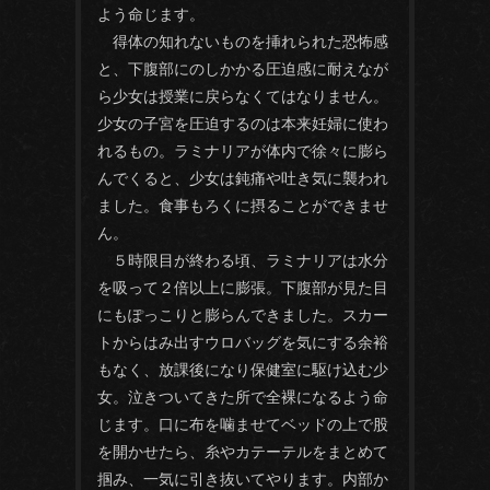
よう命じます。
得体の知れないものを挿れられた恐怖感
と、下腹部にのしかかる圧迫感に耐えなが
ら少女は授業に戻らなくてはなりません。
少女の子宮を圧迫するのは本来妊婦に使わ
れるもの。ラミナリアが体内で徐々に膨ら
んでくると、少女は鈍痛や吐き気に襲われ
ました。食事もろくに摂ることができませ
ん。
５時限目が終わる頃、ラミナリアは水分
を吸って２倍以上に膨張。下腹部が見た目
にもぽっこりと膨らんできました。スカー
トからはみ出すウロバッグを気にする余裕
もなく、放課後になり保健室に駆け込む少
女。泣きついてきた所で全裸になるよう命
じます。口に布を噛ませてベッドの上で股
を開かせたら、糸やカテーテルをまとめて
掴み、一気に引き抜いてやります。内部か