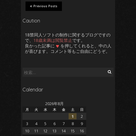
Previous Posts
Caution
18禁同人ソフトの制作に関するブログですの
で、
18歳未満は閲覧禁止
です。
♥
良かった記事に
を押してくれると、中の人
が喜びます。コメント等もご自由にどうぞ。
検
索:
Calendar
2026年8月
月
火
水
木
金
土
日
1
2
3
4
5
6
7
8
9
10
11
12
13
14
15
16