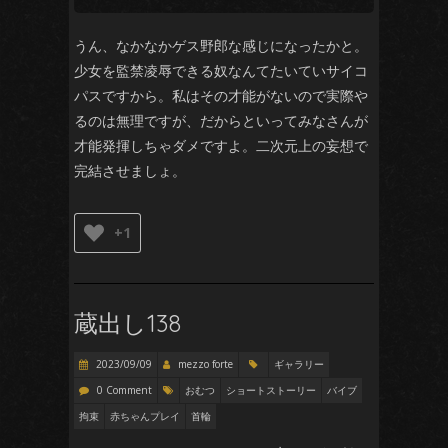
うん、なかなかゲス野郎な感じになったかと。
少女を監禁凌辱できる奴なんてたいていサイコ
パスですから。私はその才能がないので実際や
るのは無理ですが、だからといってみなさんが
才能発揮しちゃダメですよ。二次元上の妄想で
完結させましょ。
+1
蔵出し138
2023/09/09
mezzo forte
ギャラリー
0 Comment
おむつ
ショートストーリー
バイブ
拘束
赤ちゃんプレイ
首輪