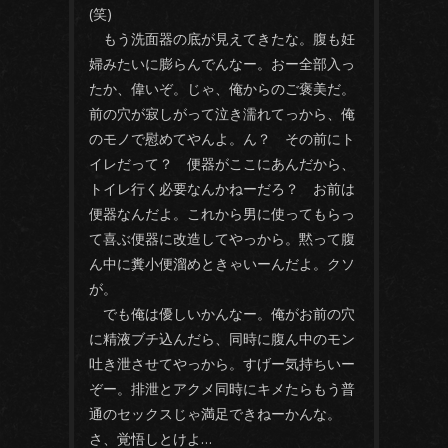
(笑)
もう洗面器の底が見えてきたな。腹も妊
婦みたいに膨らんでんなー。おー全部入っ
たか、偉いぞ。じゃ、俺からのご褒美だ。
前の穴が寂しがって泣き濡れてっから、俺
のモノで慰めてやんよ。ん？ その前にト
イレだって？ 便器がここにあんだから、
トイレ行く必要なんかねーだろ？ お前は
便器なんだよ。これから男に使ってもらっ
て喜ぶ便器に改造してやっから。黙って腹
ん中に糞小便溜めときゃいーんだよ。クソ
が。
でも俺は優しいかんなー。俺がお前の穴
に精液ブチ込んだら、同時に腹ん中のモン
吐き泄させてやっから。すげー気持ちいー
ぞー。排泄とアクメ同時にキメたらもう普
通のセックスじゃ満足できねーかんな。
さ、覚悟しとけよ…