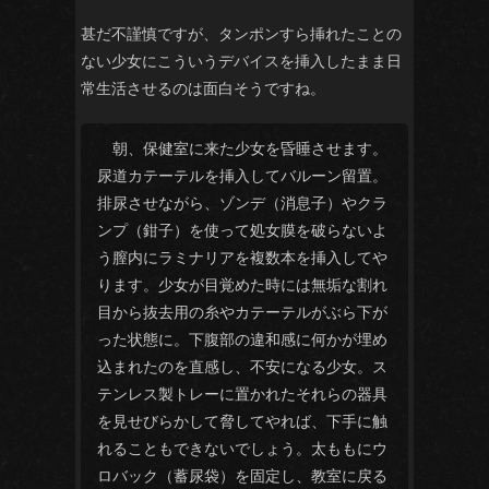
甚だ不謹慎ですが、タンポンすら挿れたことの
ない少女にこういうデバイスを挿入したまま日
常生活させるのは面白そうですね。
朝、保健室に来た少女を昏睡させます。
尿道カテーテルを挿入してバルーン留置。
排尿させながら、ゾンデ（消息子）やクラ
ンプ（鉗子）を使って処女膜を破らないよ
う膣内にラミナリアを複数本を挿入してや
ります。少女が目覚めた時には無垢な割れ
目から抜去用の糸やカテーテルがぶら下が
った状態に。下腹部の違和感に何かが埋め
込まれたのを直感し、不安になる少女。ス
テンレス製トレーに置かれたそれらの器具
を見せびらかして脅してやれば、下手に触
れることもできないでしょう。太ももにウ
ロバック（蓄尿袋）を固定し、教室に戻る