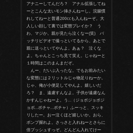
アナニーしてんだろ？ アナル拡張してね
ーとこんな太いモン挿さんねーし。浣腸慣
れしてねーと普通200ccも入んねーぞ。大
人しい顔して裏では変態プレイか？ う
わ、マジか。親が見たら泣くなー(笑) バ
ッチリビデオで撮っといてるから、あとで
親に送っといてやんよ。あぁ？ 泣くな
よ。ちゃんとこっち見て笑え。じゃねーと
１時間はこのまんまだぞ。
んー、だいぶ入ったな。でもお前みたい
な変態には２リットルじゃ物足りねーか。
じゃ、俺が小便足してやんよ。嬉しいだ
ろ？ ま、遠慮すんなよ。子供が遠慮なん
かすんじゃねーよ。う…（ジョボジョボジ
ョボ…ポチャ…ポチャ）ふーっと、スッキ
リしたー。おー泣くほど嬉しいか。おら、
ポンプ握れよ。さっさと入れねーとさらに
倍プッシュすっぞ。どんどん入れてけー