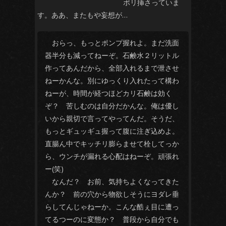
ポリ挿さっていま
す。ああ、またもや妄想が…
おらっ、もっとポンプ握れよ。まだ洗面
器半分も減ってねーぞ。石鹸水２リットル
作ってあんだから、全部入れるまで泄させ
ねーかんな。別にゆっくり入れたって構わ
ねーが、時間が経つほどカリ石鹸は効く
ぞ？ 苦しむのは自分だかんな。俺は優し
いから親切で言ってやってんだ。そうだ、
もっとギュッギュ握って腹に注ぎ込めよ。
直腸ん中でキッチリ膨らませて栓してっか
ら、ウンチが漏れる心配はねーぞ。頑張れ
ー(笑)
なんだ？ お前、気持ちよくなってきた
んか？ 前の穴から物欲しそうにヨダレ垂
らしてんじゃねーか。こんな酷ぇ目に遭っ
てるつーのに変態か？ 普段から自分でも