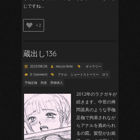
じですね…
+2
蔵出し136
2023/08/26
mezzo forte
ギャラリー
0 Comment
アナル
ショートストーリー
ロリ
手枷足枷
拘束
異物挿入
2012年のラクガキが
続きます。中世の拷
問器具のような手枷
足枷で拘束されなが
らアナルを責められ
るの図。髪型がお姫