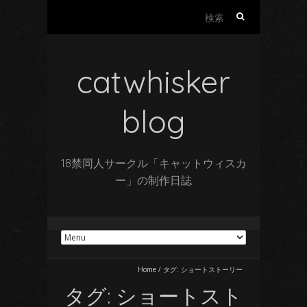
検
索:
catwhisker
blog
18禁同人サークル「キャットウィスカ
ー」の制作日誌
Home
/
タグ:
ショートストーリー
タグ:
ショートスト