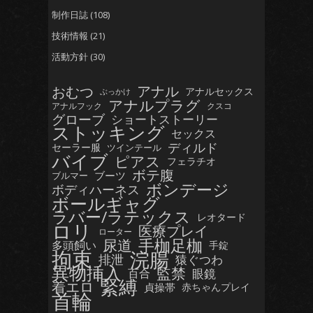
制作日誌
(108)
技術情報
(21)
活動方針
(30)
おむつ
アナル
アナルセックス
ぶっかけ
アナルプラグ
アナルフック
クスコ
グローブ
ショートストーリー
ストッキング
セックス
ディルド
セーラー服
ツインテール
バイブ
ピアス
フェラチオ
ボテ腹
ブーツ
ブルマー
ボンデージ
ボディハーネス
ボールギャグ
ラバー/ラテックス
レオタード
ロリ
医療プレイ
ローター
手枷足枷
尿道
多頭飼い
手錠
拘束
浣腸
排泄
猿ぐつわ
異物挿入
監禁
眼鏡
百合
緊縛
着エロ
貞操帯
赤ちゃんプレイ
首輪