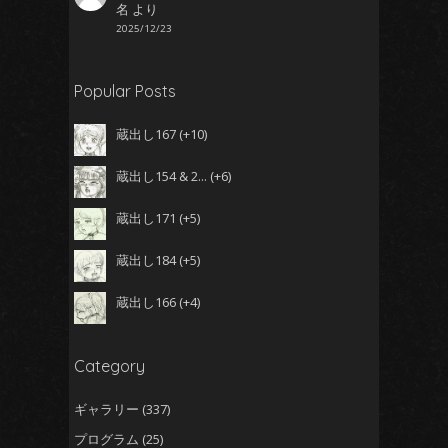
名
より
2025/12/23
Popular Posts
蔵出し167
+10
蔵出し154 & 2...
+6
蔵出し171
+5
蔵出し184
+5
蔵出し166
+4
Category
ギャラリー
(337)
プログラム
(25)