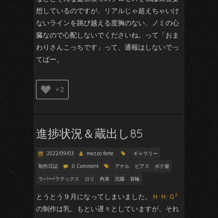
想しているのですが、リアルじゃ超えちゃいけ
ないラインを跳び越える度胸のない、ノミの心
臓なので心配しないでくださいね。って「おま
わりさんこっちです」って、通報はしないでっ
てばー。
+2
進捗状況＆蔵出し85
2022/09/03
mezzo forte
ギャラリー
制作日誌
0 Comment
アナル
ピアス
ボテ腹
ラバー/ラテックス
ロリ
拘束
浣腸
首輪
とうとう９月になってしまいました。
Ｈ·Ｈ·Ｇ²
の制作は乳、もとい遅々としていますが、それ