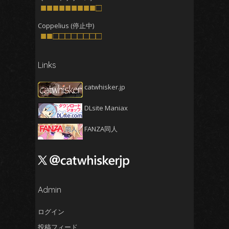
■■■■■■■■■□
2025年7月
(4)
2025年6月
Coppelius (停止中)
(4)
■■□□□□□□□□
2025年5月
(5)
2025年4月
(4)
Links
2025年3月
(5)
2025年2月
(4)
catwhisker.jp
2025年1月
(5)
DLsite Maniax
2024年12月
(5)
FANZA同人
2024年11月
(5)
2024年10月
(4)
2024年9月
(4)
2024年8月
(5)
Admin
2024年7月
(4)
2024年6月
(5)
ログイン
2024年5月
(5)
投稿フィード