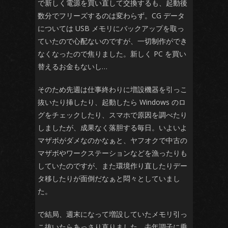
で新しく電源を買い直して交換するも、起動後
数分でフリーズするのは変わらず。CG データ
については USB メモリにバックアップを取っ
ていたので心配ないのですが、一切制作ができ
なくなったので焦りました。新しく PC を買い
替えるお金もないし…
そのため先週は仕事終わりに増設機器を引っこ
抜いたり挿したり、起動したら Windows のロ
グをチェックしたり、スマホで原因を調べたり
しましたが、成果なく落胆する毎日。いよいよ
マザボがダメなのかなぁと、ヤフオクで中古の
マザボやワークステーションなどを漁ったりも
していたのですが、また環境作り直したりデー
タ移したりが面倒だなぁと悶々としていまし
た。
で結局、週末になって増設していたメモリ引っ
こ抜いたらあっさり直りました。去年調子に乗