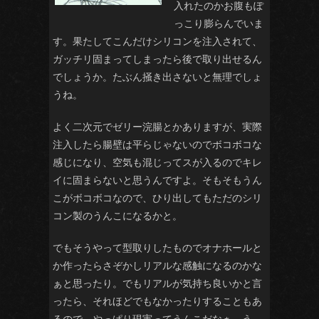
入れたのかお腹もぽ
っこり膨らんでいま
す。果たしてこんだけシリコンを注入されて、
ガッチリ固まってしまったら後で取り出せるん
でしょうか。たぶん掻き出さないと無理でしょ
うね。
よく二次元でゼリー浣腸とかありますが、実際
注入したら腸壁は平らじゃないのでボコボコな
感じになり、空気も混じってスが入るのでキレ
イに固まらないと思うんですよ。そもそもうん
こがボコボコなので、ひり出してもただのシリ
コン製のうんこになるかと。
でもそうやって型取りしたものでオナホールと
か作ったらさぞかしリアルな感触になるのかな
ぁと思ったり。でもリアルが気持ち良いかと言
ったら、それほどでもなかったりすることもあ
るので、やっぱり現実ってうんこだなぁ。う