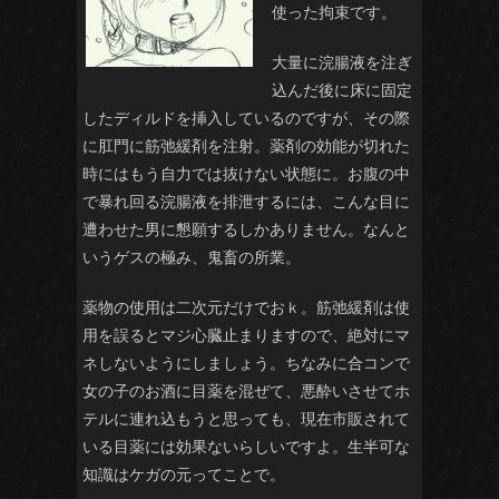
使った拘束です。
大量に浣腸液を注ぎ
込んだ後に床に固定
したディルドを挿入しているのですが、その際
に肛門に筋弛緩剤を注射。薬剤の効能が切れた
時にはもう自力では抜けない状態に。お腹の中
で暴れ回る浣腸液を排泄するには、こんな目に
遭わせた男に懇願するしかありません。なんと
いうゲスの極み、鬼畜の所業。
薬物の使用は二次元だけでおｋ。筋弛緩剤は使
用を誤るとマジ心臓止まりますので、絶対にマ
ネしないようにしましょう。ちなみに合コンで
女の子のお酒に目薬を混ぜて、悪酔いさせてホ
テルに連れ込もうと思っても、現在市販されて
いる目薬には効果ないらしいですよ。生半可な
知識はケガの元ってことで。