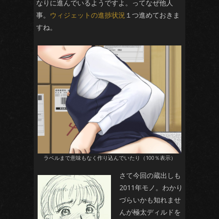
なりに進んでいるようですよ。ってなぜ他人
事。
ウィジェットの進捗状況
１つ進めておきま
すね。
ラベルまで意味もなく作り込んでいたり（100％表示）
さて今回の蔵出しも
2011年モノ。わかり
づらいかも知れませ
んが極太ディルドを