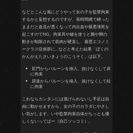
などとこんな風にどうやって女の子を監禁拘束
するかと妄想するのですが、長時間縄で縛った
ままだと血流が悪くなって内出血や最悪壊死を
起こすのでNG。拘束具や鍵を使うと腕や脚の
動きが制限されて筋肉が硬直し、最悪エコノミ
ークラス症候群に…などと考えた結果「ぼくの
かんがえたさいきょうのこうそく」は以下。
肛門からバルーンを挿入、抜けなくして床
に拘束
尿道からバルーンを挿入、抜けなくして柱
に拘束
これならカンタンには逃げられないし手足は自
由に動かせますから、女の子のカラダにやさし
い気がします。いや監禁拘束自体がちっとも優
しくないってばー（自己ツッコミ）。