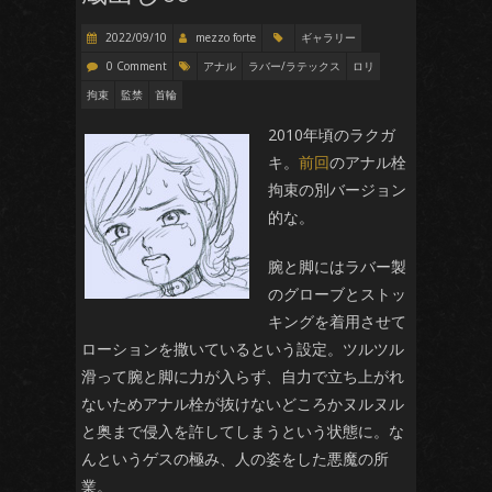
2022/09/10
mezzo forte
ギャラリー
0 Comment
アナル
ラバー/ラテックス
ロリ
拘束
監禁
首輪
2010年頃のラクガ
キ。
前回
のアナル栓
拘束の別バージョン
的な。
腕と脚にはラバー製
のグローブとストッ
キングを着用させて
ローションを撒いているという設定。ツルツル
滑って腕と脚に力が入らず、自力で立ち上がれ
ないためアナル栓が抜けないどころかヌルヌル
と奥まで侵入を許してしまうという状態に。な
んというゲスの極み、人の姿をした悪魔の所
業。