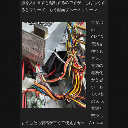
源を入れ直すと起動するのですが、しばらくす
るとフリーズ。もう顔面ブルースクリーン。
マザボ
の
CMOS
電池交
換でも
ダメ。
電源の
老朽化
かと思
い、も
らい物
の ATX
電源と
交換し
ようしたら規格が古くて使えません。Amazon