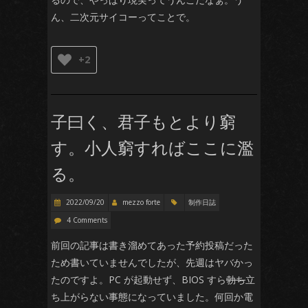
ん、二次元サイコーってことで。
+2
子曰く、君子もとより窮
す。小人窮すればここに濫
る。
2022/09/20
mezzo forte
制作日誌
4 Comments
前回の記事は書き溜めてあった予約投稿だった
ため書いていませんでしたが、先週はヤバかっ
たのですよ。PC が起動せず、BIOS すら
勃ち
立
ち上がらない事態になっていました。何回か電