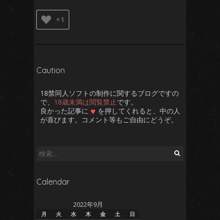
+1
Caution
18禁同人ソフトの制作に関するブログですの
で、
18歳未満は閲覧禁止
です。
♥
良かった記事に
を押してくれると、中の人
が喜びます。コメント等もご自由にどうぞ。
検
索:
Calendar
2022年9月
月
火
水
木
金
土
日