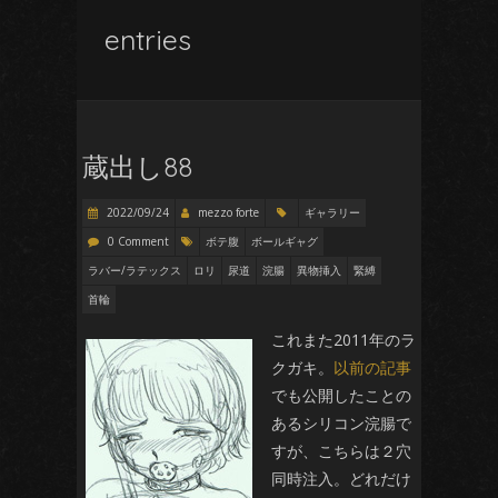
entries
蔵出し88
2022/09/24
mezzo forte
ギャラリー
0 Comment
ボテ腹
ボールギャグ
ラバー/ラテックス
ロリ
尿道
浣腸
異物挿入
緊縛
首輪
これまた2011年のラ
クガキ。
以前の記事
でも公開したことの
あるシリコン浣腸で
すが、こちらは２穴
同時注入。どれだけ