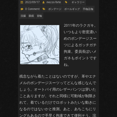
2022/09/17
mezzo forte
ギャラリー
0 Comment
ボンデージ
ボールギャグ
手枷足枷
浣腸
眼鏡
首輪
2011年のラクガキ。
いつもより密度濃い
めのボンデージスー
ツによるガッチガチ
拘束。委員長ぽいメ
ガネもポイントです
ね。
残念ながら着たことはないのですが、革やエナ
メルのボンデージスーツってどんな感じなんで
しょう。オートバイ用のレザーパンツは穿いた
ことありますが、それと同様に可動域が制限さ
れて、着ているだけでロボットみたいな動きに
なるのではないかと推測。あと、あちこちにリ
ングもあるので手早く拘束できて便利そう。浣