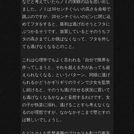
などと考えていたらノミの実験の話を思い出し
ました。ノミは30センチぐらいの高さを余裕で
跳ぶのですが、20センチぐらいのビンに閉じ込
めてフタをすると、最初は逃げ出そうとフタに
ぶつかるそうです。放置しているとそのうちフ
タの高さまでしか跳ばなくなって、フタを外し
ても逃げなくなるとのこと。
これは心理学でもよく言われる「自分で限界を
作ってしまうと、それを超える力があっても超
えられなくなる」というパターン。同様に逃げ
られるかどうかギリギリのラインで少女を監禁
し続けると、そのうち逃げ出せる状況に置いて
も逃げなくなるかなぁと妄想するわけです。女
の子が快楽に溺れ、逃げることすら考えなくな
るのが理想ですが、なかなかそこまで堕とすの
は難しいでしょうし。
などとそんな監禁凌辱のプロセスを私は日夜妄