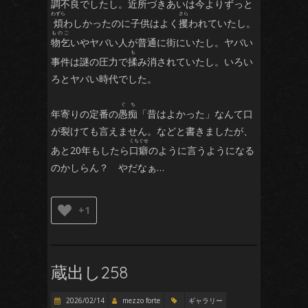
調不良でしたし。近所づきあいは今よりずっと
煩
わしかったのに子供はよく
攫
われていたし。
物乞
いやヤバい人が普通に街にいたし。ヤバい
事件は謎の圧力で
揉
み消されていたし。いろい
ろとヤバい時代でした。
年寄りの定番の
愚痴
「昔はよかった」なんて口
が裂けても言えません。などと書きましたが、
あと20年もしたら
口癖
のように言うようになる
のかしらん？ やだなぁ…
+1
蔵出し258
2026/02/14
mezzo forte
ギャラリー