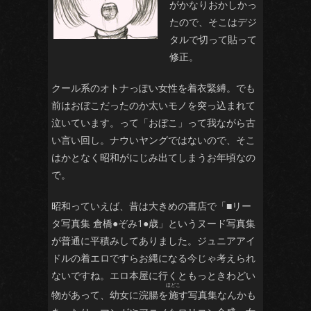
がかなりおかしかっ
たので、そこはデジ
タルで切って貼って
修正。
クール系のオトナっぽい女性を着衣緊縛。でも
前はおぼこだったのか太いモノを突っ込まれて
ふく
泣いています。って「おぼこ」って我ながら古
い言い回し。ナウいヤングではないので、そこ
はかとなく昭和がにじみ出てしまうお年頃なの
で。
昭和っていえば、昔は大きめの書店で「■リー
タ写真集 倉橋●ぞみ1●歳」というヌード写真集
が普通に平積みしてありました。ジュニアアイ
ドルの着エロですらお縄になる今じゃ考えられ
ないですね。エロ本屋に行くともっときわどい
物があって、幼女に浣腸を
施
す写真集なんかも