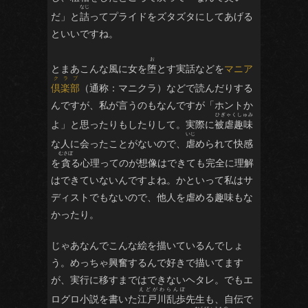
だ」と
詰
ってプライドをズタズタにしてあげる
といいですね。
とまあこんな風に女を
堕
とす実話などを
マニア
倶楽部
（通称：マニクラ）などで読んだりする
んですが、私が言うのもなんですが「ホントか
よ」と思ったりもしたりして。実際に
被虐趣味
な人に会ったことがないので、
虐
められて快感
を
貪
る心理ってのが想像はできても完全に理解
はできていないんですよね。かといって私はサ
ディストでもないので、他人を虐める趣味もな
かったり。
じゃあなんでこんな絵を描いているんでしょ
う。めっちゃ興奮するんで好きで描いてます
が、実行に移すまではできないヘタレ。でもエ
ログロ小説を書いた
江戸川乱歩
先生も、自伝で