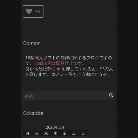
+2
Caution
18禁同人ソフトの制作に関するブログですの
で、
18歳未満は閲覧禁止
です。
♥
良かった記事に
を押してくれると、中の人
さくしゅ
が喜びます。コメント等もご自由にどうぞ。
検
索:
Calendar
2026年2月
月
火
水
木
金
土
日