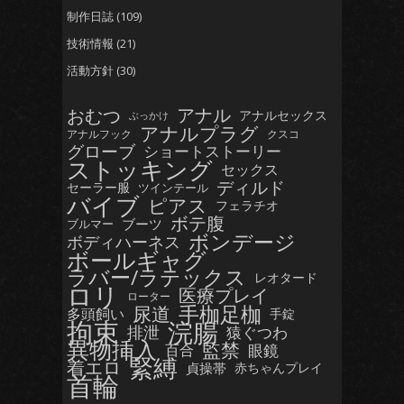
制作日誌
(109)
技術情報
(21)
活動方針
(30)
おむつ
アナル
アナルセックス
ぶっかけ
アナルプラグ
アナルフック
クスコ
グローブ
ショートストーリー
ストッキング
セックス
ディルド
セーラー服
ツインテール
バイブ
ピアス
フェラチオ
ボテ腹
ブーツ
ブルマー
ボンデージ
ボディハーネス
ボールギャグ
ラバー/ラテックス
レオタード
ロリ
医療プレイ
ローター
手枷足枷
尿道
多頭飼い
手錠
拘束
浣腸
排泄
猿ぐつわ
異物挿入
監禁
眼鏡
百合
緊縛
着エロ
貞操帯
赤ちゃんプレイ
首輪