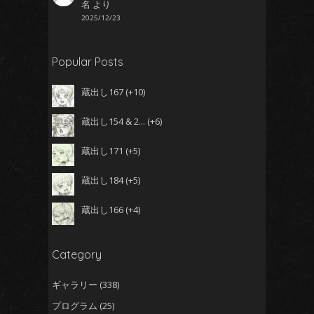
名
より
2025/12/23
Popular Posts
ぐち
蔵出し167
+10
蔵出し154 & 2...
+6
くちぐ
蔵出し171
+5
蔵出し184
+5
蔵出し166
+4
Category
ギャラリー
(338)
プログラム
(25)