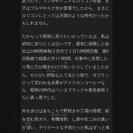
あったり。マンガやアニメもロリコン全盛。女
子はブルマやスク水が普通でしたから、まさに
ロリコンにとっては天国のような時代だったか
もしれません。
だからって昭和に戻りたいかっていえば、私は
絶対に戻りたくはないです。最初に就職した会
社は24時間体制２交代で１日12時間労働、週6
日勤務で残業が月117時間。仕事中に失禁した
り胃に穴が開きかけて
吐
いたりしていましたか
ら。やりがい
搾取
なんて当たり前で、今ブラッ
クって言われる企業がアメリカンコーヒーな
ら、昭和の時代はベンタブラックや黒色無双ぐ
らい真っ黒でした。
外を歩けばあちこちで野焼きや工場の排煙、鉛
を含む排ガス、
有機溶剤
、し尿や生ごみの臭い
が
漂
い、デリケートな子供だった私はずっと体