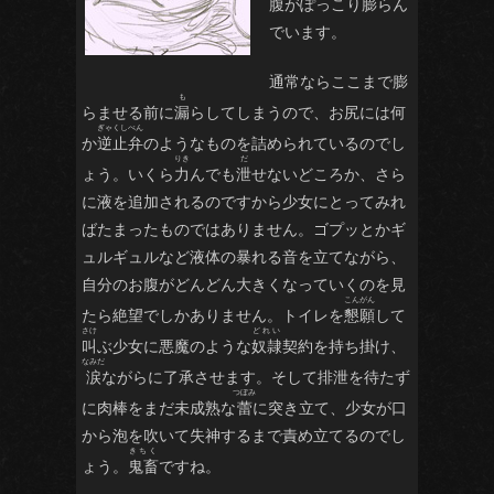
腹
がぽっこり
膨
らん
でいます。
通常ならここまで膨
らませる前に
漏
らしてしまうので、お尻には何
か
逆止弁
のようなものを詰められているのでし
ょう。いくら
力
んでも
泄
せないどころか、さら
に液を追加されるのですから少女にとってみれ
ばたまったものではありません。ゴプッとかギ
ュルギュルなど液体の暴れる音を立てながら、
自分のお腹がどんどん大きくなっていくのを見
たら絶望でしかありません。トイレを
懇願
して
叫
ぶ少女に悪魔のような
奴隷
契約を持ち掛け、
涙
ながらに了承させます。そして排泄を待たず
に肉棒をまだ未成熟な
蕾
に突き立て、少女が口
から泡を吹いて失神するまで責め立てるのでし
ょう。
鬼畜
ですね。