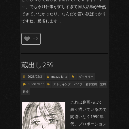
～、でも今月仕事が忙しすぎて同人活動が全然
できていなかったり。なんだか言い訳ばっかり
ですね。反省します…
+2
蔵出し259
2026/02/21
mezzo forte
ギャラリー
0 Comment
ストッキング
バイブ
着衣緊縛
緊縛
首輪
これは劇画っぽく
黒々描いているので
間違いなく1990年
代。プロポーション