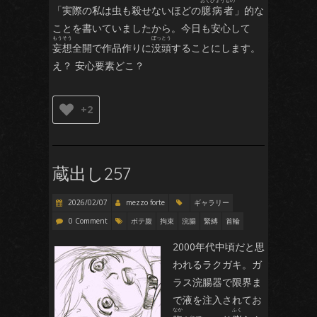
「実際の私は虫も殺せないほどの
臆病者
」的な
ことを書いていましたから。今日も安心して
妄想
全開で作品作りに
没頭
することにします。
え？ 安心要素どこ？
+2
蔵出し257
2026/02/07
mezzo forte
ギャラリー
0 Comment
ボテ腹
拘束
浣腸
緊縛
首輪
2000年代中頃だと思
われるラクガキ。ガ
ラス浣腸器で限界ま
で液を注入されてお