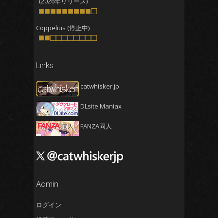
(2026年リリース)
2025年7月
■■■■■■■■■□
(4)
ひととお
たの
2025年6月
(4)
Coppelius (停止中)
■■□□□□□□□□
2025年5月
(5)
ひと
2025年4月
(4)
Links
2025年3月
(5)
2025年2月
(4)
catwhisker.jp
2025年1月
(5)
た
DLsite Maniax
2024年12月
(5)
2024年11月
(5)
FANZA同人
そそう
2024年10月
(4)
2024年9月
(4)
なじ
2024年8月
(5)
2024年7月
Admin
(4)
2024年6月
(5)
ログイン
2024年5月
(5)