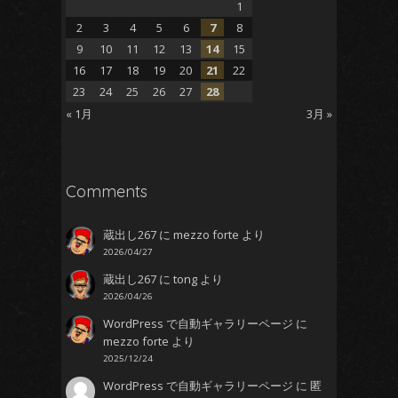
1
2
3
4
5
6
7
8
9
10
11
12
13
14
15
16
17
18
19
20
21
22
ゆうきよう
23
24
25
26
27
28
« 1月
3月 »
ただよ
Comments
蔵出し267
に
mezzo forte
より
わずら
2026/04/27
蔵出し267
に
tong
より
ものご
2026/04/26
WordPress で自動ギャラリーページ
に
も
mezzo forte
より
2025/12/24
WordPress で自動ギャラリーページ
に
匿