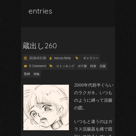
entries
蔵出し260
2026/02/28
mezzo forte
ギャラリー
0 Comment
ストッキング
ボテ腹
拘束
浣腸
緊縛
首輪
2000年代前半ぐらい
のラクガキ。いつも
のように縛って浣腸
の図。
いつもと違うのはガ
ラス浣腸器を縄で固