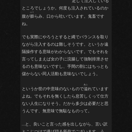
定して注入している
ところでしょうか。何度も注入されているのか
腹が
膨
らみ、口から吐いています。鬼畜です
ね。
でも実際にやろうとすると縄でバランスを取り
ながら注入するのは難しそうです。というか遠
隔操作する意味がわからないです。でもそれを
言ってしまえば女の子に浣腸して強制排泄させ
るのも意味ないですし、手間の割にはちっとも
儲からない同人活動も意味ないでしょう。
というか世の中意味のないもので
溢
れています
よね。でもそれを無くしたら息苦しくって仕方
ない人生になりそう。だから多少は必要だと思
うんです、無意味で無駄なものって。
…と、良いこと言った感を出しながら、言い訳
とこじつけで逃げ切る所存でございます。う