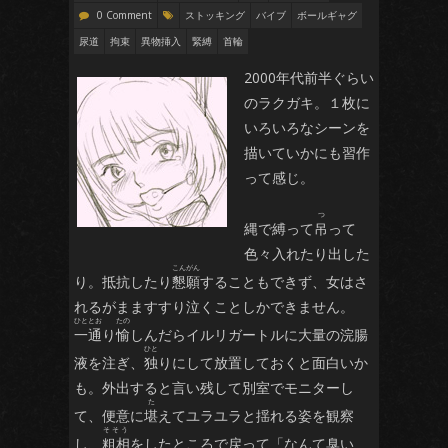
0 Comment
ストッキング
バイブ
ボールギャグ
尿道
拘束
異物挿入
緊縛
首輪
2000年代前半ぐらい
のラクガキ。１枚に
いろいろなシーンを
描いていかにも習作
って感じ。
縄で縛って
吊
って
色々入れたり出した
り。抵抗したり
懇願
することもできず、女はさ
れるがまますすり泣くことしかできません。
一通
り
愉
しんだらイルリガートルに大量の浣腸
液を注ぎ、
独
りにして放置しておくと面白いか
も。外出すると言い残して別室でモニターし
て、便意に
堪
えてユラユラと揺れる姿を観察
し、
粗相
をしたところで戻って「なんて臭い