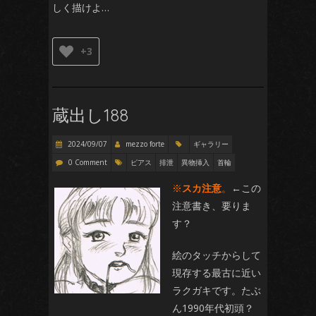
しく描けよ…
+3
蔵出し188
2024/09/07
mezzo forte
ギャラリー
0 Comment
ピアス
排泄
異物挿入
首輪
※
スカ注意
。
←この
注意書き、要りま
す？
絵のタッチからして
現存する最古に近い
ラクガキです。たぶ
ん1990年代初頭？