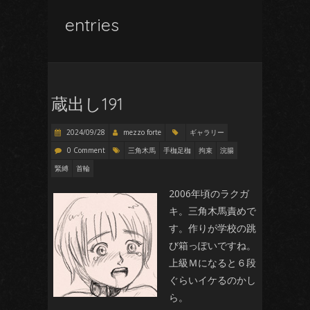
entries
蔵出し191
2024/09/28
mezzo forte
ギャラリー
0 Comment
三角木馬
手枷足枷
拘束
浣腸
緊縛
首輪
2006年頃のラクガ
キ。三角木馬責めで
す。作りが学校の跳
び箱っぽいですね。
上級Ｍになると６段
ぐらいイケるのかし
ら。