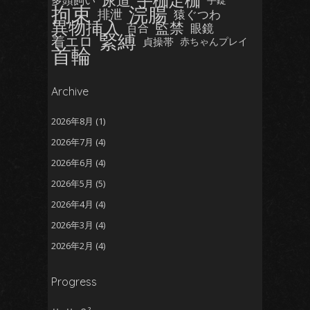
手枷足枷
尿道
多頭飼い
拘束
浣腸
排泄
猿ぐつわ
異物挿入
監禁
眼鏡
百合
緊縛
着エロ
貞操帯
赤ちゃんプレイ
首輪
Archive
2026年8月
(1)
2026年7月
(4)
2026年6月
(4)
2026年5月
(5)
2026年4月
(4)
2026年3月
(4)
2026年2月
(4)
2026年1月
(5)
Progress
2025年12月
(5)
2025年11月
(5)