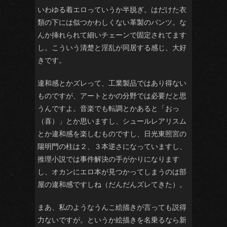
いわゆる着エロっていうか半脱ぎ。はだけた衣
類の下には似つかわしくない革製のパンツ。な
んか挿れられて細いチェーンで固定されてます
し。こういう清楚と淫乱が同居する感じ、大好
きです。
違和感とかズレって、工業製品ではあり得ない
ものですが、アートとかの分野では必要だと思
うんですよ。音楽でも転調とかあると「おっ
（喜）」とか思いますし、シュールレアリスム
とか違和感を楽しむものですし、日光東照宮の
陽明門の柱は２、３本逆さになっていますし、
推理小説では事件解決の手がかりになります
し、オカンにエロ本が見つかってしまうのは部
屋の違和感ですしね（だんだんズレてきた）。
まあ、私のようなうんこ絵描きが言っても説得
力ないですが。というか絵描きを名乗るなら新