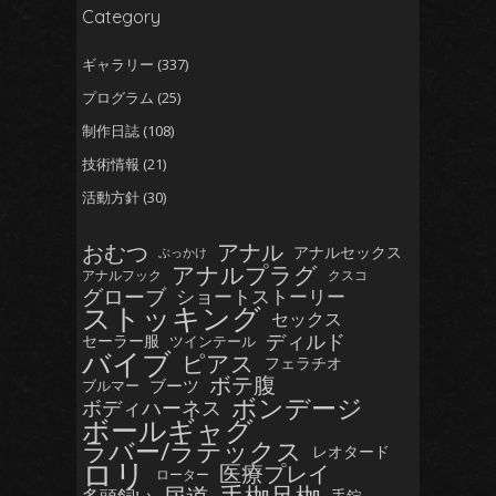
Category
ギャラリー
(337)
プログラム
(25)
制作日誌
(108)
技術情報
(21)
活動方針
(30)
おむつ
アナル
アナルセックス
ぶっかけ
アナルプラグ
アナルフック
クスコ
グローブ
ショートストーリー
ストッキング
セックス
ディルド
セーラー服
ツインテール
バイブ
ピアス
フェラチオ
ボテ腹
ブーツ
ブルマー
ボンデージ
ボディハーネス
ボールギャグ
ラバー/ラテックス
レオタード
ロリ
医療プレイ
ローター
手錠