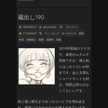
蔵出し190
2024/09/21
mezzo forte
ギャラリー
0 Comment
ストッキング
ボールギャグ
尿道
拘束
異物挿入
緊縛
貞操帯
首輪
2010年前後のラクガ
キ。体型がムチムチ
気味ですが、個人的
にはこれぐらいが好
きです。あと太眉も
ショートカットも好
き。同意は得られな
くてもいいです。
前と後に根元までみっちりバイプを埋め込ま
れ、尿道にはカテーテルを挿入されています。