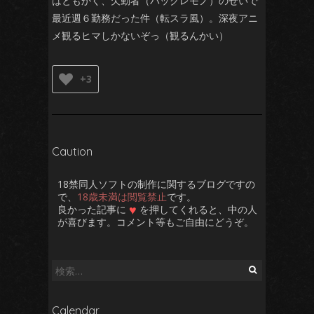
はともかく、欠勤者（バックレモノ）のせいで
最近週６勤務だった件（転スラ風）。深夜アニ
メ観るヒマしかないぞっ（観るんかい）
+3
Caution
18禁同人ソフトの制作に関するブログですの
で、
18歳未満は閲覧禁止
です。
♥
良かった記事に
を押してくれると、中の人
が喜びます。コメント等もご自由にどうぞ。
検
索:
Calendar