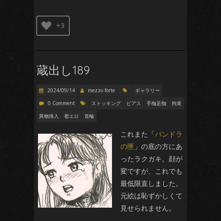
+3
蔵出し189
2024/09/14
mezzo forte
ギャラリー
0 Comment
ストッキング
ピアス
手枷足枷
拘束
異物挿入
着エロ
首輪
これまた「
パンドラ
の匣
」の底の方にあ
ったラクガキ。顔が
変ですが、これでも
最低限直しました。
元絵は恥ずかしくて
見せられません。