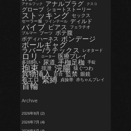
アナルプラグ
アナルフック
クスコ
グローブ
ショートストーリー
ストッキング
セックス
ディルド
セーラー服
ツインテール
バイブ
ピアス
フェラチオ
ボテ腹
ブーツ
ブルマー
ボンデージ
ボディハーネス
ボールギャグ
ラバー/ラテックス
レオタード
ロリ
医療プレイ
ローター
手枷足枷
尿道
多頭飼い
手錠
拘束
浣腸
排泄
猿ぐつわ
異物挿入
監禁
眼鏡
百合
緊縛
着エロ
貞操帯
赤ちゃんプレイ
首輪
Archive
2026年8月
(2)
2026年7月
(4)
2026年6月
(4)