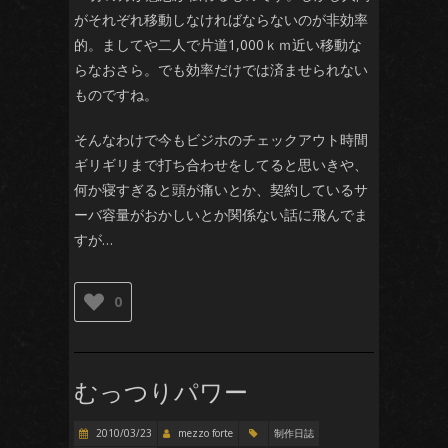
がそれぞれ移動しなければならないのが非効率
的。ましてや二人で片道1,000ｋｍ近い移動な
らなおさら。でも効率だけでは済ませられない
ものですね。
そんなわけで今もビジホのチェックアウト時間
ギリギリまで打ち合わせをしてると思いきや、
何か寝すぎると頭が痛いとか、契約しているサ
ーバ容量がおかしいとか関係ない話に飛んでま
すが…
0
むっつりパワー
2010/03/23
mezzo forte
制作日誌