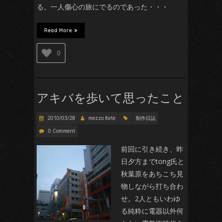
る。一人傷心の旅にでるのであった・・・
Read More
0
アキバを歩いて思ったこと
2010/03/28
mezzo forte
制作日誌
0 Comment
前回に引き続き、昨
日夕方までtong氏と
秋葉原をあちこち見
物しながら打ち合わ
せ。2人ともいわゆ
る純粋に電器以外何