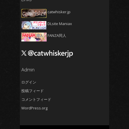
2025年3月
(5)
2025年2月
(4)
catwhisker.jp
2025年1月
(5)
DLsite Maniax
2024年12月
(5)
2024年11月
(5)
FANZA同人
2024年10月
(4)
2024年9月
(4)
2024年8月
(5)
2024年7月
Admin
(4)
2024年6月
(5)
ログイン
2024年5月
(5)
投稿フィード
2024年4月
(4)
コメントフィード
2024年3月
(5)
WordPress.org
2024年2月
(5)
2024年1月
(4)