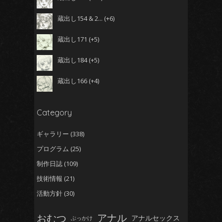
蔵出し154 & 2...
+6
蔵出し171
+5
蔵出し184
+5
蔵出し166
+4
Category
ギャラリー
(338)
プログラム
(25)
制作日誌
(109)
技術情報
(21)
活動方針
(30)
おむつ
アナル
アナルセックス
ぶっかけ