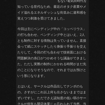
もない電気街時代を
知っている世代なため、最近のオタク産業やメ
イド溢れるエネルギッシュな街並みに違和感を
覚えつつ刺激を受けてきました。
今回は主にペンディング中の「コッペリウス」
の打ち合わせ。ペンディング中とはいえ、2人
とも制作に対する情熱は失っていません。直接
会って紙にスケッチしたり身振り手振りを交え
たりして、今回の打ち合わせで技術面における
問題解決の糸口がつかめそうな議論ができまし
た。ただし実際の制作にかかれる時間がまだ先
のことになりそうなので、それまではお預けと
いう形になります。
とはいえ、サークルは作品出してナンボのも
の。さすがにこれ以上何も出さないままではま
ずいですし、ただでさえ認知度の低い弱小サー
クルが何年も開店休業じゃ忘れられて当然。当