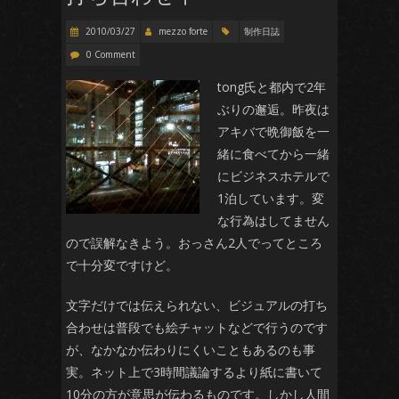
2010/03/27
mezzo forte
制作日誌
0 Comment
tong氏と都内で2年
ぶりの邂逅。昨夜は
アキバで晩御飯を一
緒に食べてから一緒
にビジネスホテルで
1泊しています。変
な行為はしてません
ので誤解なきよう。おっさん2人でってところ
で十分変ですけど。
文字だけでは伝えられない、ビジュアルの打ち
合わせは普段でも絵チャットなどで行うのです
が、なかなか伝わりにくいこともあるのも事
実。ネット上で3時間議論するより紙に書いて
10分の方が意思が伝わるものです。しかし人間