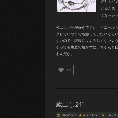
腫
れてい
いるため
くなった
私はラバーが好きですが、ビニールも
タしていつまでも触っていたいぐらい
ないので、環境にはよろしくないよ
ゃっても裏庭で焼かずに、ちゃんと
るんだか。
+2
蔵出し241
2025/10/11
mezzo forte
ギャラ