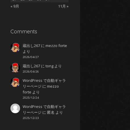
« 9月
11月 »
Comments
蔵出し267
に
mezzo forte
より
2026/04/27
蔵出し267
に
tong
より
2026/04/26
WordPress で自動ギャラ
リーページ
に
mezzo
つ
forte
より
2025/12/24
WordPress で自動ギャラ
リーページ
に
匿名
より
しび
2025/12/23