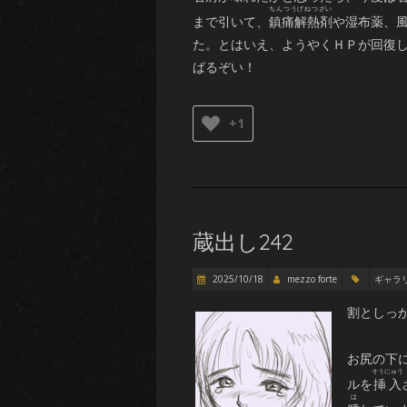
まで引いて、
鎮痛解熱剤
や湿布薬、
た。とはいえ、ようやくＨＰが回復して
ばるぞい！
+1
蔵出し242
2025/10/18
mezzo forte
ギャラ
割としっ
お尻の下
ルを
挿入