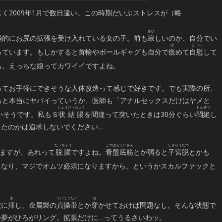
く2009年1月で数日違い。この時期だいぶストレスが（略
極的にお尻の拡張を受け入れている女の子。前も
寂
しいのか、自分でい
っています。もしかすると首輪やボールギャグも自分で
嵌
めて
自慰
して
も。えっちな
娘
ってカワイイですよね。
ってお手軽にできそうな人体改造って感じで好きです。でも実際の所、
ると本当にヤバイっていうか、医師も「アナルセックスだけはヤメと
いそうです。私もＳ
状結腸
を間違って突いたときは30分ぐらい
悶絶
し
ったのかは追求しないでください…
ますが、あれって
脱腸
ですよね。
骨盤底筋
とか弱ると
子宮脱
とかも
になり、マジでオムツ必須になりますから。というかスカルファックと
。
穴に
挿
し、金属製の
貞操帯
とか
穿
かせておけば問題なし。そんな状態で
か夢がひろがリング。拡張だけに…ってうるさいわッ。