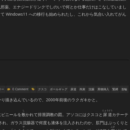
風邪薬、エナジードリンクでしのいで何とか仕事だけはこなしていまし
 Windows11 への移行も始められたし、これから気合い入れてがん
リー
0 Comment
クスコ
ボールギャグ
尿道
拘束
浣腸
異物挿入
緊縛
首輪
かり描き込んでいるので、2000年前後のラクガキかと。
にビニールを
敷
かれて排泄調教の図。アソコにはクスコと
尿道
カテーテ
され、ガラス浣腸器で何度も液体を注入されたのか、肛門はぷっくりと