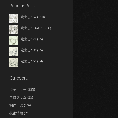
Popular Posts
蔵出し167
+10
蔵出し154 & 2...
+6
蔵出し171
+5
蔵出し184
+5
蔵出し166
+4
Category
ギャラリー
(338)
プログラム
(25)
制作日誌
(109)
技術情報
(21)