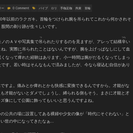
リー
0 Comment
バイブ
ロリ
手枷足枷
拘束
首輪
000年以前のラクガキ。首輪をつけられ腕を吊られてこれから何かされそ
。股間の剃り跡が生々しいです。
モノのＡＶや写真集で
吊
られたりするのを見ますが、アレって結構
辛
い
よね。実際に吊られたことはないんですが、腕を上げっぱなしにして血
悪くなって
痺
れた経験はあります。小一時間は腕がだるくなってしまっ
たです。若い時はそんなもんで済みましたが、今なら寝込む自信があり
んですよ。痛みとか痺れとかも快感に変換できるんですから。才能がな
人も才能がないとダメでしょうし、縛られる側もそう。まさに才能と才
ンズ像にして公園に飾ってもいいと思うんですよね。
かの公共の場に設置してある裸婦や少女の像が「時代にそぐわない」と
しい世の中になってきたなぁ…