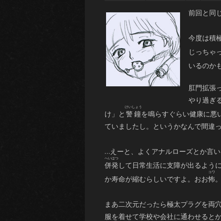
前回と同じ
今度は積
じっちゃ
いるのか
肛門拡張
やり過ぎ
け」と
警鐘
を鳴らすぐらい健康に悪
ていましたし。というかなんで間違
…えーと、よくアナルローズとか言い
併発
して日常生活に支障が出るよう
か寿命が縮むらしいですよ。おお
怖
まあ二次元だったら極太プラグを両
服を着せて学校や会社に通わせると