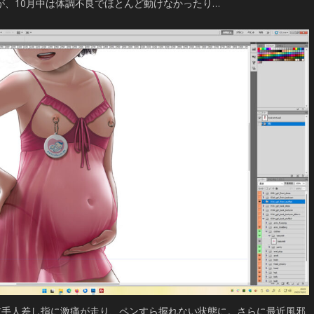
が、10月中は体調不良でほとんど動けなかったり…
めぐ
右手人差し指に激痛が走り、ペンすら握れない状態に。さらに最近風邪