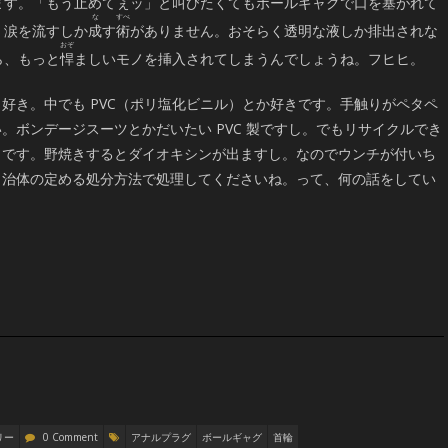
ます。「もう
止
めてぇッ」と叫びたくてもボールギャグで口を
塞
がれて
、涙を流すしか
成
す
術
がありません。おそらく透明な液しか排出されな
ら、もっと
悍
ましいモノを挿入されてしまうんでしょうね。フヒヒ。
好き。中でも PVC（ポリ塩化ビニル）とか好きです。手触りがペタペ
。ボンデージスーツとかだいたい PVC 製ですし。でもリサイクルでき
うです。野焼きするとダイオキシンが出ますし。なのでウンチが付いち
自治体の定める処分方法で処理してくださいね。って、何の話をしてい
リー
0 Comment
アナルプラグ
ボールギャグ
首輪