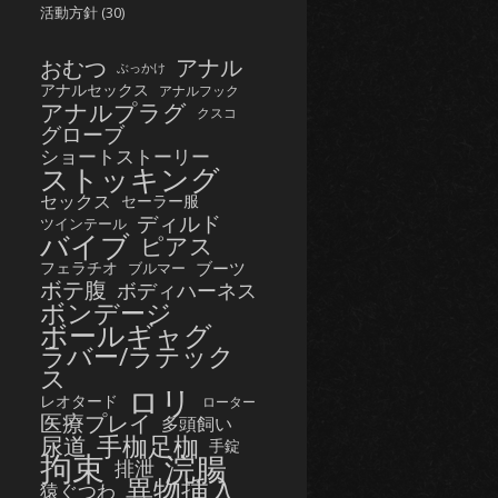
活動方針
(30)
おむつ
アナル
ぶっかけ
アナルセックス
アナルフック
アナルプラグ
クスコ
グローブ
ショートストーリー
ストッキング
セックス
セーラー服
ディルド
ツインテール
バイブ
ピアス
フェラチオ
ブーツ
ブルマー
ボテ腹
ボディハーネス
ボンデージ
ボールギャグ
ラバー/ラテック
ス
ロリ
レオタード
ローター
医療プレイ
多頭飼い
手枷足枷
尿道
手錠
拘束
浣腸
排泄
異物挿入
猿ぐつわ