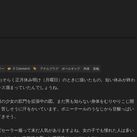
ちんつうげねつざい
リー
0 Comment
アナルプラグ
ボールギャグ
拘束
首輪
年のおそらく正月休み明け（月曜日）のときに描いたもの。短い休みが終わ
レス溜まっていたんでしょうね。
服の少女の肛門を拡張中の図。まだ男も知らない身体をむりやりこじ開
、苦しそうに汗をかいています。ポニーテールのうなじから甘酸っぱい
てきそう。
ばセーラー服って未だ人気がありますよね。女の子でも憧れた人は多い