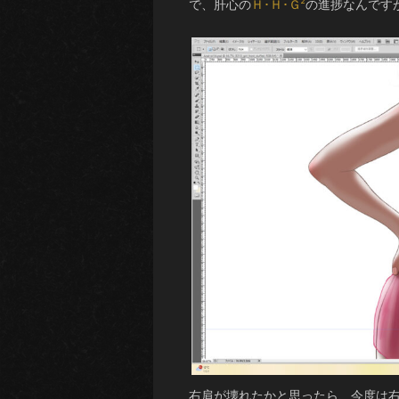
で、肝心の
Ｈ･Ｈ･Ｇ²
の進捗なんです
右肩が壊れたかと思ったら、今度は