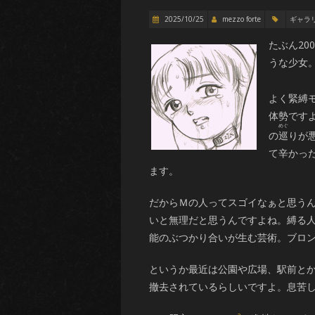
2025/10/25
mezzo forte
ギャラ
たぶん2
うな少女
よく緊縛
体勢です
の
巡
りが
て辛かっ
ます。
だからＭの人ってスゴイなぁと思う
いと無理だと思うんですよね。縛る
能のぶつかり合いが生む芸術。ブロ
というか最近は公園や広場、駅前と
撤去されているらしいですよ。息苦