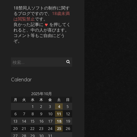
18禁同人ソフトの制作に関す
るブログですので、
18歳未満
は閲覧禁止
です。
♥
良かった記事に
を押してく
れると、中の人が喜びます。
コメント等もご自由にどう
ぞ。
検
索:
Calendar
2025年10月
月
火
水
木
金
土
日
1
2
3
4
5
6
7
8
9
10
11
12
13
14
15
16
17
18
19
20
21
22
23
24
25
26
27
28
29
30
31