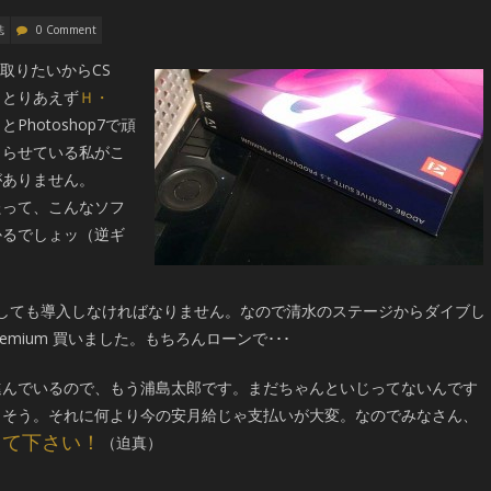
誌
0 Comment
と連携取りたいからCS
、とりあえず
Ｈ・
hotoshop7で頑
じらせている私がこ
がありません。
したって、こんなソフ
かるでしょッ（逆ギ
しても導入しなければなりません。なので清水のステージからダイブし
ion Premium 買いました。もちろんローンで･･･
進んでいるので、もう浦島太郎です。まだちゃんといじってないんです
りそう。それに何より今の安月給じゃ支払いが大変。なのでみなさん、
って下さい！
（迫真）