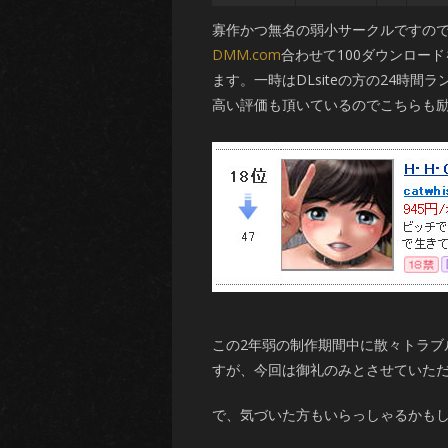
寡作かつ無名の弱小サークルですの
DMM.com
合わせて100ダウンロー
ます。一時はDLsiteの方の24時
高い評価も頂いているのでこちらも
この2年弱の制作期間中に散々トラブ
すが、今回は御礼のみとさせていた
で、気づいた方もいらっしゃるかも