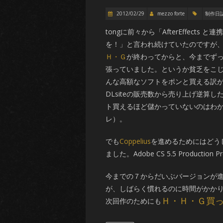
2012/02/29
mezzo forte
制作日
tongに前々から「AfterEffects 
を！」と言われ続けていたのですが
Ｈ・Ｇ
が終わってからと、今までずっとP
張っていました。というか貧乏をこ
んな高額なソフトをポンと買える訳
DLsiteの販売数から売り上げ逆算
ト買えるほど儲かっていないのはわ
レ）。
でも
Coppelius
を進めるためにはどう
ました。Adobe CS 5.5 Product
今までの７からだいぶバージョンが
が、しばらく慣れるのに時間がかか
Ｈ・Ｈ・Ｇ買
次回作のためにも