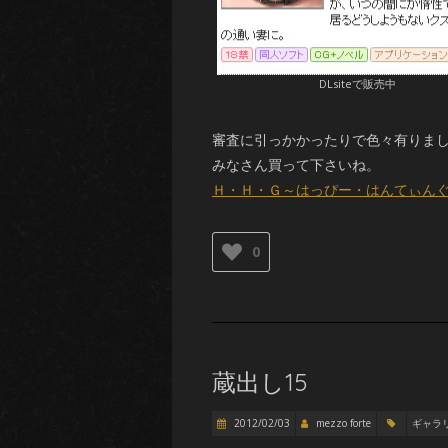
DLsiteで販売中
審査に引っかかったりで色々有りま
みなさん買って下さいね。
Ｈ・Ｈ・Ｇ～はっぴー・はんてぃん
0
蔵出し15
2012/02/03
mezzo forte
ギャラ