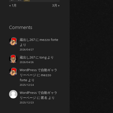
« 1月
3月 »
Comments
蔵出し267
に
mezzo forte
より
2026/04/27
蔵出し267
に
tong
より
2026/04/26
WordPress で自動ギャラ
リーページ
に
mezzo
forte
より
2025/12/24
WordPress で自動ギャラ
リーページ
に
匿名
より
2025/12/23