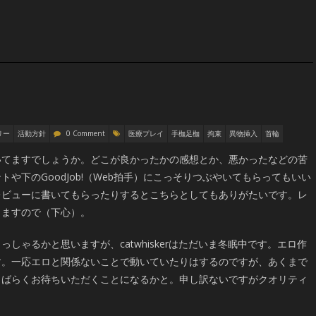
リー
活動方針
0 Comment
医療プレイ
手枷足枷
拘束
異物挿入
首輪
いてますでしょうか。どこが良かったかの感想とか、悪かったなどの苦
や下のGoodJob!（Web拍手）にこっそりつぶやいてもらってもいい
レビューに書いてもらったりするとこちらとしてもありがたいです。レ
出ますので（下心）。
しゃるかと思いますが、catwhiskerはただいま冬眠中です。エロ作
す。一応エロと関係ないことで動いていたりはするのですが、あくまで
しばらくお待ちいただくことになるかと。申し訳ないですがクオリティ