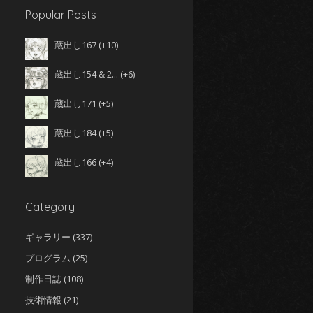
Popular Posts
蔵出し167
+10
蔵出し154 & 2...
+6
蔵出し171
+5
蔵出し184
+5
蔵出し166
+4
Category
ギャラリー
(337)
プログラム
(25)
制作日誌
(108)
技術情報
(21)