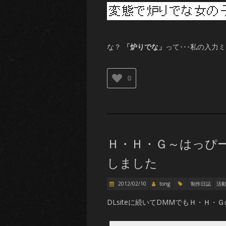
な？
「炉りでな」
って･･･私の入力
0
Ｈ・Ｈ・Ｇ～はっぴ
しました
2012/02/10
tong
制作日誌
活
DLsiteに続いてDMMでもＨ・Ｈ