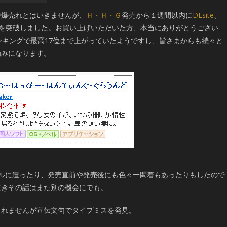
で爆売れとはいきませんが、
Ｈ・Ｈ・Ｇ
発売から１週間以内に
DLsite
、
ドを突破しました。お買い上げいただいた方、本当にありがとうござい
間ランキングで最高17位まで上がっていたようですし、皆さまからも続々と
励みになります。
ルに遭ったり、発売直前や発売後にも色々一悶着もあったりもしたので
だきその話はまた別の機会にでも。
しれませんが宣伝文句でタイプミスを発見。