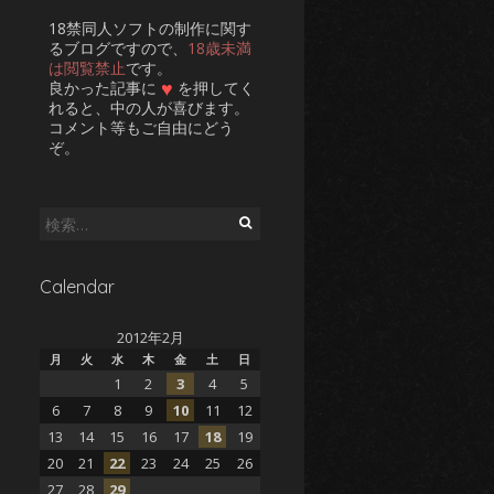
18禁同人ソフトの制作に関す
るブログですので、
18歳未満
は閲覧禁止
です。
♥
良かった記事に
を押してく
れると、中の人が喜びます。
コメント等もご自由にどう
ぞ。
検
索:
Calendar
2012年2月
月
火
水
木
金
土
日
1
2
3
4
5
6
7
8
9
10
11
12
13
14
15
16
17
18
19
20
21
22
23
24
25
26
27
28
29