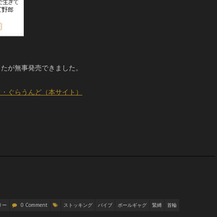
したが無事発売できました。
ぐ・ぐらうんど（本サイト）
リー
0 Comment
ストッキング
バイブ
ボールギャグ
緊縛
首輪