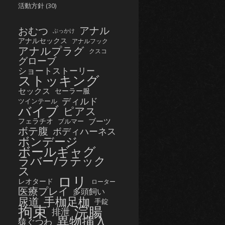
活動方針
(30)
おむつ
アナル
ぶっかけ
アナルセックス
アナルフック
アナルプラグ
クスコ
グローブ
ショートストーリー
ストッキング
セックス
セーラー服
ディルド
ツインテール
バイブ
ピアス
フェラチオ
ブーツ
ブルマー
ボテ腹
ボディハーネス
ボンデージ
ボールギャグ
ラバー/ラテック
ス
ロリ
レオタード
ローター
医療プレイ
多頭飼い
手枷足枷
尿道
手錠
拘束
浣腸
排泄
異物挿入
猿ぐつわ