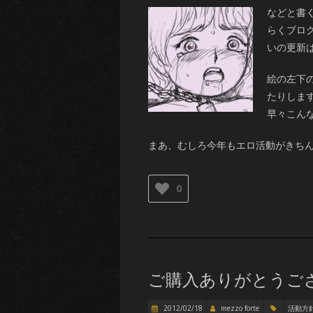
などと書
らくブロ
いの更新は
絵の左下
たりしま
早々こんな
まあ、むしろ今年もエロ活動がきち
0
ご購入ありがとうご
2012/02/18
mezzo forte
活動方