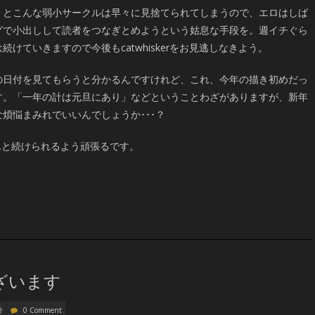
くとこんな弱小サークルは早々に見捨てられてしまうので、エロはしば
グで小出しして読者をつなぎとめようという姑息な手段を。週イチぐら
続けていきますので今後もcatwhiskerをお見逃しなきよう。
の日付を見てもらうと分かるんですけれど、これ、今年の描き初めだっ
す。「一年の計は元旦にあり」などということわざがありますが、新年
煩悩まみれでいいんでしょうか･･･？
んと続けられるよう頑張るです。
ざいます
針
0 Comment