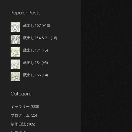
Popular Posts
蔵出し167
+10
蔵出し154 & 2...
+6
蔵出し171
+5
蔵出し184
+5
蔵出し166
+4
Category
ギャラリー
(338)
プログラム
(25)
制作日誌
(109)