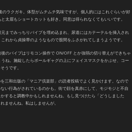
年前後のラクガキ。体型がムチムチ気味ですが、個人的にはこれぐらいが好
あと太眉もショートカットも好き。同意は得られなくてもいいです。
根元までみっちりバイプを埋め込まれ、尿道にはカテーテルを挿入され
。これから貞操帯のようなもので股間をふさがれてしまうようです。
後のバイプはリモコン操作で ON/OFF とか強弱の切り替えができちゃ
ょうね。施錠したらボールギャグの上にフェイスマスクをかぶせ、コー
白そうです。
のを三和出版の「マニア倶楽部」の読者投稿でよく見かけます。なので
つない行為がされているのかも。街で顔を真赤にして、モジモジと不自
しかすると調教中かもしれませんね。もし見つけたら「どうしました
しれませんね。私はしませんが。