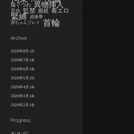
異物挿入
猿ぐつわ
監禁
着エロ
眼鏡
百合
緊縛
貞操帯
首輪
赤ちゃんプレイ
Archive
2026年8月
(2)
2026年7月
(4)
2026年6月
(4)
2026年5月
(5)
2026年4月
(4)
2026年3月
(4)
2026年2月
(4)
2026年1月
(5)
Progress
2025年12月
(5)
2025年11月
(5)
Ｈ･Ｈ･Ｇ²