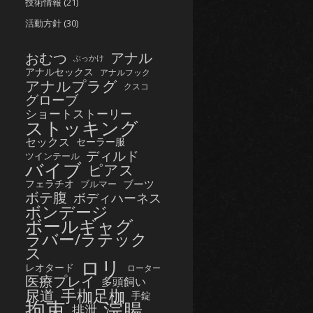
技術情報
(21)
活動方針
(30)
おむつ
アナル
ぶっかけ
アナルセックス
アナルフック
アナルプラグ
クスコ
グローブ
ショートストーリー
ストッキング
セックス
セーラー服
ディルド
ツインテール
バイブ
ピアス
フェラチオ
ブーツ
ブルマー
ボテ腹
ボディハーネス
ボンデージ
ボールギャグ
ラバー/ラテック
ス
ロリ
レオタード
ローター
医療プレイ
多頭飼い
手枷足枷
尿道
手錠
拘束
浣腸
排泄