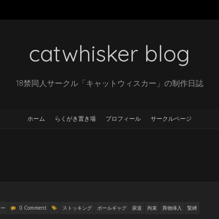
catwhisker blog
18禁同人サークル「キャットウィスカー」の制作日誌
ホーム
らくがき置き場
プロフィール
サークルページ
リー
0 Comment
ストッキング
ボールギャグ
尿道
拘束
異物挿入
緊縛