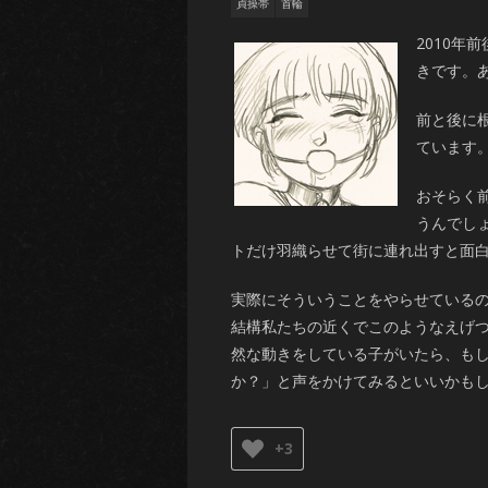
貞操帯
首輪
2010
きです。
前と後に
ています
おそらく前
うんでし
トだけ羽織らせて街に連れ出すと面
実際にそういうことをやらせている
結構私たちの近くでこのようなえげ
然な動きをしている子がいたら、も
か？」と声をかけてみるといいかも
+3