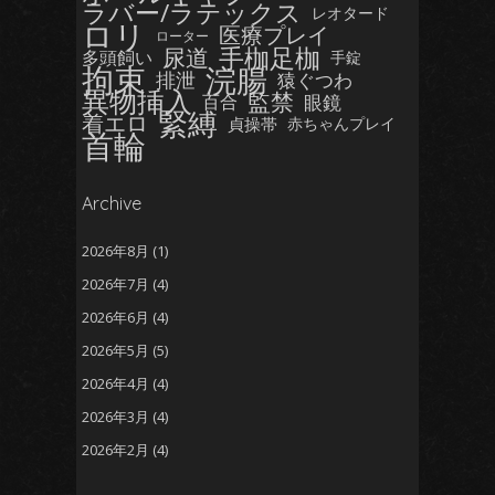
ラバー/ラテックス
レオタード
ロリ
医療プレイ
ローター
手枷足枷
尿道
多頭飼い
手錠
拘束
浣腸
排泄
猿ぐつわ
異物挿入
監禁
眼鏡
百合
緊縛
着エロ
貞操帯
赤ちゃんプレイ
首輪
Archive
2026年8月
(1)
2026年7月
(4)
2026年6月
(4)
2026年5月
(5)
2026年4月
(4)
2026年3月
(4)
2026年2月
(4)
2026年1月
(5)