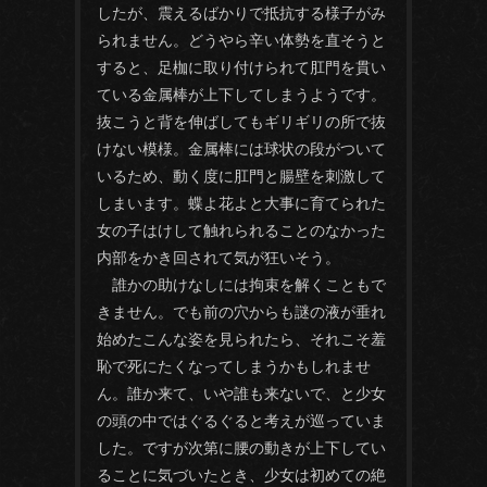
したが、震えるばかりで抵抗する様子がみ
られません。どうやら辛い体勢を直そうと
すると、足枷に取り付けられて肛門を貫い
ている金属棒が上下してしまうようです。
抜こうと背を伸ばしてもギリギリの所で抜
けない模様。金属棒には球状の段がついて
いるため、動く度に肛門と腸壁を刺激して
しまいます。蝶よ花よと大事に育てられた
女の子はけして触れられることのなかった
内部をかき回されて気が狂いそう。
誰かの助けなしには拘束を解くこともで
きません。でも前の穴からも謎の液が垂れ
始めたこんな姿を見られたら、それこそ羞
恥で死にたくなってしまうかもしれませ
ん。誰か来て、いや誰も来ないで、と少女
の頭の中ではぐるぐると考えが巡っていま
した。ですが次第に腰の動きが上下してい
ることに気づいたとき、少女は初めての絶