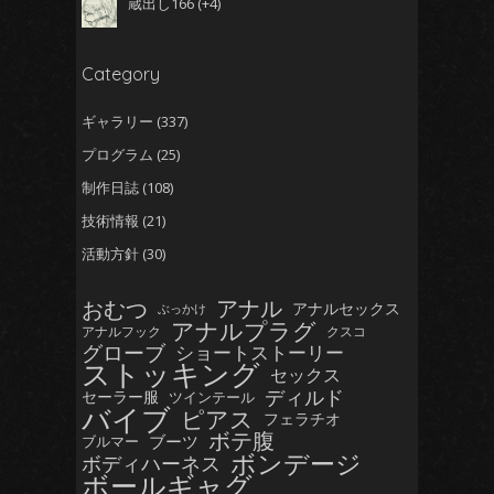
蔵出し166
+4
Category
ギャラリー
(337)
プログラム
(25)
制作日誌
(108)
技術情報
(21)
活動方針
(30)
おむつ
アナル
アナルセックス
ぶっかけ
アナルプラグ
アナルフック
クスコ
グローブ
ショートストーリー
ストッキング
セックス
ディルド
セーラー服
ツインテール
バイブ
ピアス
フェラチオ
ボテ腹
ブーツ
ブルマー
ボンデージ
ボディハーネス
ボールギャグ