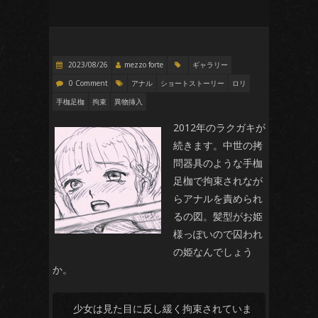
2023/08/26
mezzo forte
ギャラリー
0 Comment
アナル
ショートストーリー
ロリ
手枷足枷
拘束
異物挿入
2012年のラクガキが
続きます。中世の拷
問器具のような手枷
足枷で拘束されなが
らアナルを責められ
るの図。髪型がお姫
様っぽいので囚われ
の姫なんでしょう
か。
少女は見た目に反し緩く拘束されていま