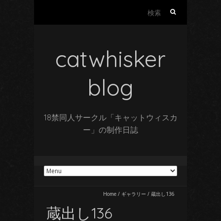
検
索:
catwhisker
blog
18禁同人サークル「キャットウィスカ
ー」の制作日誌
Home
/
ギャラリー
/
蔵出し136
蔵出し136