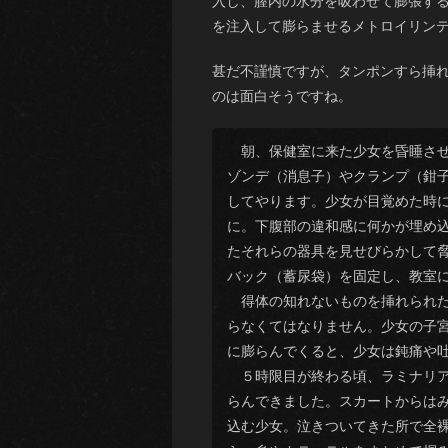
入し、膣内の水分を吸わせて膨張す
を注入して膨らませるメトロイリン
甚だ不謹慎ですが、タンポンすら挿
のは面白そうですね。
朝、保健室に来た少女を昏睡させ
ゾンデ（消息子）やクランプ（鉗
してやります。少女が目覚めた時
に。下腹部の違和感に何かが埋め
たそれらの器具を見せびらかして
バック（蓄尿袋）を固定し、教室
得体の知れないものを挿れられた
らなくてはなりません。少女の子
に膨らんでくると、少女は鈍痛や
５時限目が終わる頃、ラミナリア
らんできました。スカートからは
込む少女。泣きついてきた所で全