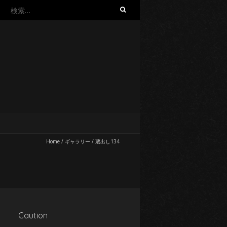
検
索:
Home
/
ギャラリー
/
蔵出し134
Caution