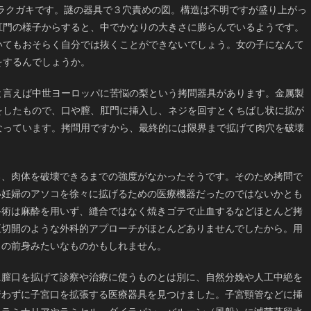
年のラクガキです。謎の器具で３穴責めの図。構造は不明ですが盛り上がっ
肛門の様子からすると、中でかなりの大きさに膨らんでいるようです。
いてもおそらく自分では抜くことができないでしょう。女の子になんて
をするんでしょうか。
と言えば中世ヨーロッパに苦悩の梨という拷問器具があります。金属製
をしたもので、口や膣、肛門に挿入し、ネジを回すとくちばし状に拡が
なっています。拷問用ですから、最終的には限界まで拡げて肉穴を破壊
ろ、肉体を破壊できるまでの強度がなかったそうです。そのため拷問で
い妊婦のアソコを徐々に拡げるための医療機器だったのではないかとも
手術は麻酔を用いず、縫合ではなく焼きゴテで止血するなどほとんど拷
王切開のような外科的アプローチがほとんどありませんでしたから。用
）の前身みたいなものかもしれません。
に膣口を拡げて診察や治療に使うものとは別に、自然分娩や人工中絶を
行わずに子宮口を拡張する医療器具を見つけました。子宮頸管などに挿