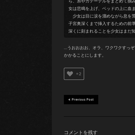
ら、糸やカテーテルをまとめて掴
女は悲鳴を上げ、ベッドの上に血
少女は目に涙を溜めながら息を荒
子宮奥深くまで挿入するための前
深くに刻まれることを少女はまだ
…うおおおお、オラ、ワクワクすっ
かかることにします。
+2
Previous Post
コメントを残す