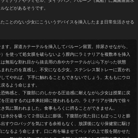
るラミナリアやラミセル、ダイラパン、バルーン（風船）に滅菌蒸留水
テルなどがあるそうです。
れたことのない少女にこういうデバイスを挿入したまま日常生活させる
ます。尿道カテーテルを挿入してバルーン留置。排尿させながら、
子）を使って処女膜を破らないよう膣内にラミナリアを複数本を挿入
には無垢な割れ目から抜去用の糸やカテーテルがぶら下がった状態
込まれたのを直感し、不安になる少女。ステンレス製トレーに置かれ
脅してやれば、下手に触れることもできないでしょう。太ももにウロ
に戻るよう命じます。
恐怖感と、下腹部にのしかかる圧迫感に耐えながら少女は授業に戻
宮を圧迫するのは本来妊婦に使われるもの。ラミナリアが体内で徐々
吐き気に襲われました。食事もろくに摂ることができません。
は水分を吸って２倍以上に膨張。下腹部が見た目にもぽっこりと膨
み出すウロバッグを気にする余裕もなく、放課後になり保健室に駆け
裸になるよう命じます。口に布を噛ませてベッドの上で股を開かせた