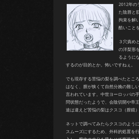
2012
た陰唇と
拘束を解
酷いこと
３穴責め
の洋梨形
るように
するのが目的とか。怖いですねぇ。
でも現存する苦悩の梨を調べたとこ
はなく、膣が狭くて自然分娩の難し
言われています。中世ヨーロッパの
問状態だったようで、会陰切開や帝
途は違えど苦悩の梨はクスコ（膣鏡
ネットで調べてみたらクスコのよう
スムーズにするため、外科的処置を