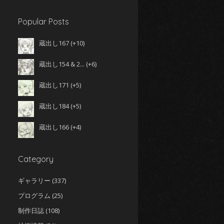
Popular Posts
蔵出し167
+10
蔵出し154 & 2...
+6
蔵出し171
+5
蔵出し184
+5
蔵出し166
+4
Category
ギャラリー
(337)
プログラム
(25)
制作日誌
(108)