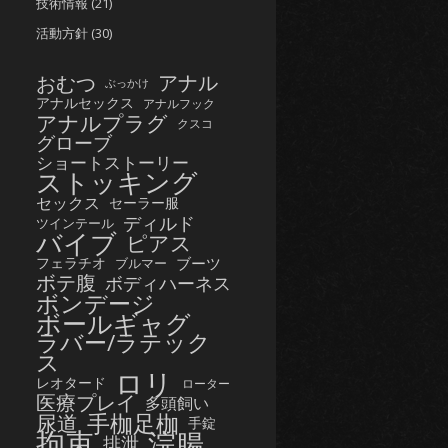
技術情報
(21)
活動方針
(30)
おむつ
アナル
ぶっかけ
アナルセックス
アナルフック
アナルプラグ
クスコ
グローブ
ショートストーリー
ストッキング
セックス
セーラー服
ディルド
ツインテール
バイブ
ピアス
フェラチオ
ブーツ
ブルマー
ボテ腹
ボディハーネス
ボンデージ
ボールギャグ
ラバー/ラテック
ス
ロリ
レオタード
ローター
医療プレイ
多頭飼い
手枷足枷
尿道
手錠
拘束
浣腸
排泄