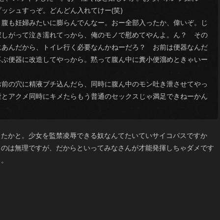
ッシュすっぞ。どんどん入れてけー(笑)
腹も妊婦みたいに膨らんでんなー。おー全部入ったか、偉いぞ。じ
寂しがって泣き濡れてっから、俺のモノで慰めてやんよ。ん？ その
にあんだから、トイレ行く必要なんかねーだろ？ お前は便器なんだ
喜ぶ便器に改造してやっから。黙って腹ん中に糞小便溜めときゃいー
前の穴に精液ブチ込んだら、同時に腹ん中のモン吐き泄させてやっ
泄とアクメ同時にキメたらもう普通のセックスじゃ満足できねーかん
ったかと。少女を監禁凌辱できる奴なんてたいていサイコパスですか
るのは無理ですが、だからといってみなさんが才能発揮しちゃダメです
ょ。