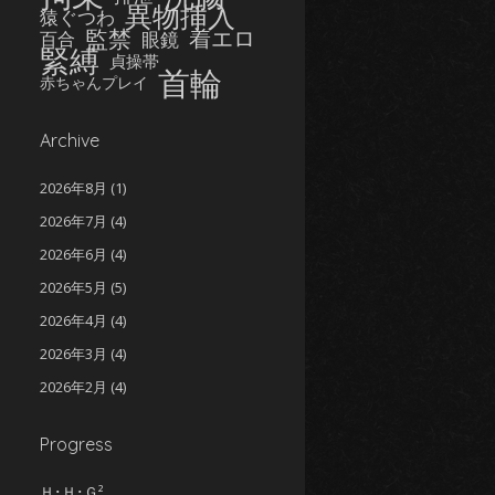
異物挿入
猿ぐつわ
監禁
着エロ
眼鏡
百合
緊縛
貞操帯
首輪
赤ちゃんプレイ
Archive
2026年8月
(1)
2026年7月
(4)
2026年6月
(4)
2026年5月
(5)
2026年4月
(4)
2026年3月
(4)
2026年2月
(4)
2026年1月
(5)
Progress
2025年12月
(5)
2025年11月
(5)
Ｈ･Ｈ･Ｇ²