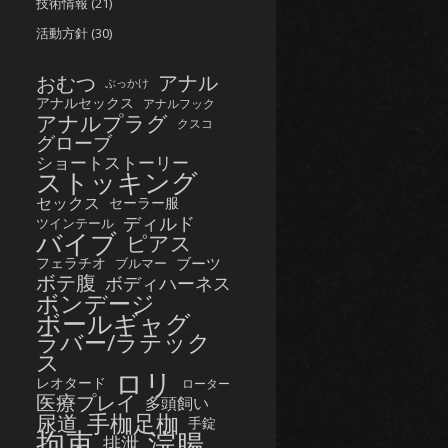
技術情報
(21)
活動方針
(30)
おむつ
アナル
ぶっかけ
アナルセックス
アナルフック
アナルプラグ
クスコ
グローブ
ショートストーリー
ストッキング
セックス
セーラー服
ディルド
ツインテール
バイブ
ピアス
フェラチオ
ブーツ
ブルマー
ボテ腹
ボディハーネス
ボンデージ
ボールギャグ
ラバー/ラテック
ス
ロリ
レオタード
ローター
医療プレイ
多頭飼い
手枷足枷
尿道
手錠
拘束
浣腸
排泄