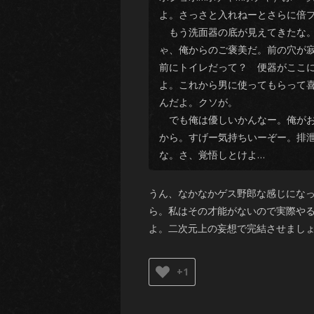
よ。さっさと入れねーとさらに倍プ
もう洗面器の底が見えてきたな。
ゃ、俺からのご褒美だ。前の穴が
前にトイレだって？ 便器がここ
よ。これから男に使ってもらって
んだよ。クソが。
でも俺は優しいかんなー。俺がお
から。すげー気持ちいーぞー。排
な。さ、覚悟しとけよ…
うん、なかなかゲス野郎な感じにな
ら。私はその才能がないので実際や
よ。二次元上の妄想で完結させまし
+1