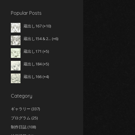
Popular Posts
蔵出し167
+10
蔵出し154 & 2...
+6
蔵出し171
+5
蔵出し184
+5
蔵出し166
+4
Category
ギャラリー
(337)
プログラム
(25)
制作日誌
(108)