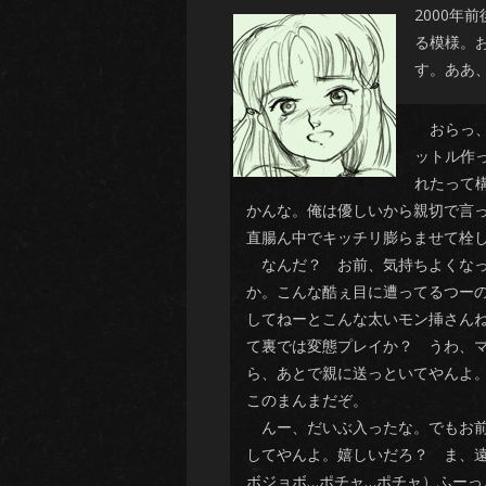
2000
る模様。
す。ああ
おらっ、
ットル作
れたって
かんな。俺は優しいから親切で言
直腸ん中でキッチリ膨らませて栓し
なんだ？ お前、気持ちよくなっ
か。こんな酷ぇ目に遭ってるつー
してねーとこんな太いモン挿さんね
て裏では変態プレイか？ うわ、マ
ら、あとで親に送っといてやんよ
このまんまだぞ。
んー、だいぶ入ったな。でもお前
してやんよ。嬉しいだろ？ ま、
ボジョボ…ポチャ…ポチャ）ふー