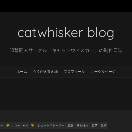
catwhisker blog
18禁同人サークル「キャットウィスカー」の制作日誌
ホーム
らくがき置き場
プロフィール
サークルページ
リー
0 Comment
ショートストーリー
浣腸
異物挿入
監禁
緊縛