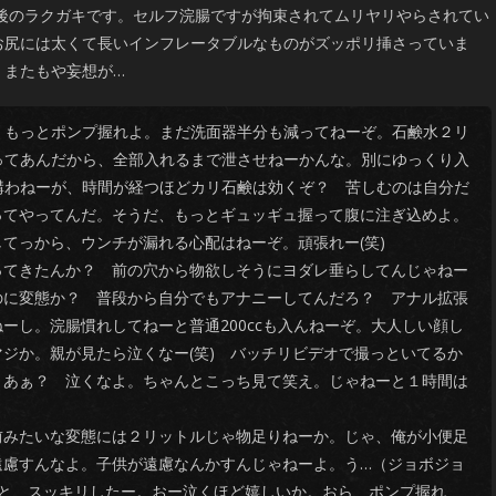
年前後のラクガキです。セルフ浣腸ですが拘束されてムリヤリやらされてい
お尻には太くて長いインフレータブルなものがズッポリ挿さっていま
、またもや妄想が…
もっとポンプ握れよ。まだ洗面器半分も減ってねーぞ。石鹸水２リ
ってあんだから、全部入れるまで泄させねーかんな。別にゆっくり入
構わねーが、時間が経つほどカリ石鹸は効くぞ？ 苦しむのは自分だ
ってやってんだ。そうだ、もっとギュッギュ握って腹に注ぎ込めよ。
てっから、ウンチが漏れる心配はねーぞ。頑張れー(笑)
てきたんか？ 前の穴から物欲しそうにヨダレ垂らしてんじゃねー
のに変態か？ 普段から自分でもアナニーしてんだろ？ アナル拡張
ーし。浣腸慣れしてねーと普通200ccも入んねーぞ。大人しい顔し
ジか。親が見たら泣くなー(笑) バッチリビデオで撮っといてるか
。あぁ？ 泣くなよ。ちゃんとこっち見て笑え。じゃねーと１時間は
みたいな変態には２リットルじゃ物足りねーか。じゃ、俺が小便足
遠慮すんなよ。子供が遠慮なんかすんじゃねーよ。う…（ジョボジョ
っと、スッキリしたー。おー泣くほど嬉しいか。おら、ポンプ握れ