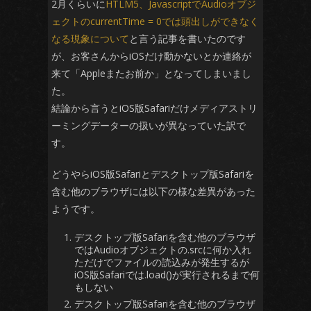
2月くらいに
HTLM5、JavascriptでAudioオブジ
ェクトのcurrentTime = 0では頭出しができなく
なる現象について
と言う記事を書いたのです
が、お客さんからiOSだけ動かないとか連絡が
来て「Appleまたお前か」となってしまいまし
た。
結論から言うとiOS版Safariだけメディアストリ
ーミングデーターの扱いが異なっていた訳で
す。
どうやらiOS版Safariとデスクトップ版Safariを
含む他のブラウザには以下の様な差異があった
ようです。
デスクトップ版Safariを含む他のブラウザ
ではAudioオブジェクトの.srcに何か入れ
ただけでファイルの読込みが発生するが
iOS版Safariでは.load()が実行されるまで何
もしない
デスクトップ版Safariを含む他のブラウザ