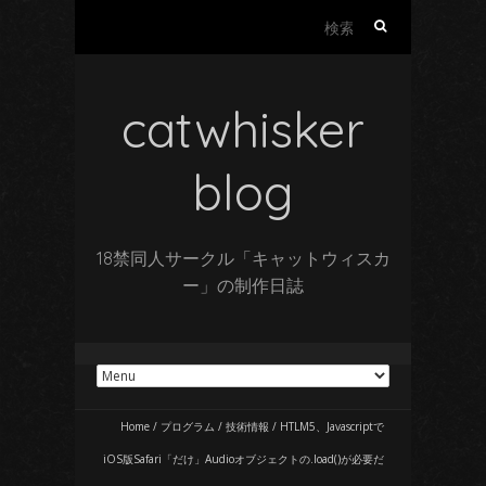
検
索:
catwhisker
blog
18禁同人サークル「キャットウィスカ
ー」の制作日誌
Home
/
プログラム
/
技術情報
/
HTLM5、Javascriptで
iOS版Safari「だけ」Audioオブジェクトの.load()が必要だ