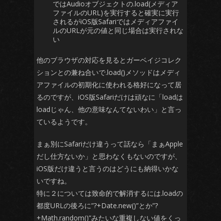
ではAudioオブジェクトの.load(メディア
ファイルのURL)を実行すると確実に実行
されるがiOS版Safariではメディアファイ
ルのURLが元の値と同じ場合は実行されな
い
他のブラウザの対応を見るとガーベイジコレク
ションとの兼ね合いで.load()メソッドはメディ
アファイルの初期化に使われる格好になって居
るのですが、iOS版Safariだけは頑なに「loadは
loadじゃん、他の意味なんてないわい」と言っ
ているようです。
まぁ別にSafariだけ違うって話なら「まぁApple
だし仕方ないか」と思わなくもないのですが、
iOS版だけ違うと言うのはどうにも納得いかな
いですね。
特に２については致命的で解消するには.loadの
都度URLの後ろに”?+Date.new()”とか”?
+Math.random()”みたいな重複しない値をくっ