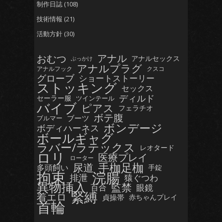
制作日誌
(108)
技術情報
(21)
活動方針
(30)
おむつ
アナル
アナルセックス
ぶっかけ
アナルプラグ
アナルフック
クスコ
グローブ
ショートストーリー
ストッキング
セックス
ディルド
セーラー服
ツインテール
バイブ
ピアス
フェラチオ
ボテ腹
ブーツ
ブルマー
ボンデージ
ボディハーネス
ボールギャグ
ラバー/ラテックス
レオタード
ロリ
医療プレイ
ローター
手枷足枷
尿道
多頭飼い
手錠
拘束
浣腸
排泄
猿ぐつわ
異物挿入
監禁
眼鏡
百合
緊縛
着エロ
貞操帯
赤ちゃんプレイ
首輪