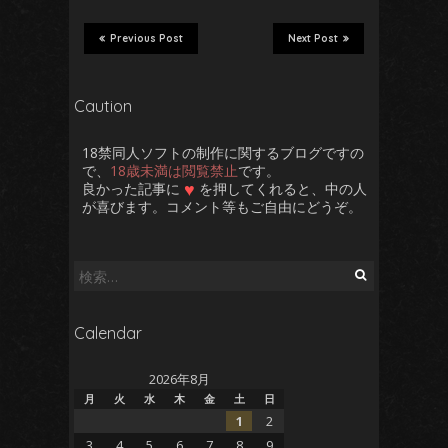
Previous Post
Next Post
Caution
18禁同人ソフトの制作に関するブログですの
で、
18歳未満は閲覧禁止
です。
♥
良かった記事に
を押してくれると、中の人
が喜びます。コメント等もご自由にどうぞ。
検
索:
Calendar
2026年8月
月
火
水
木
金
土
日
1
2
3
4
5
6
7
8
9