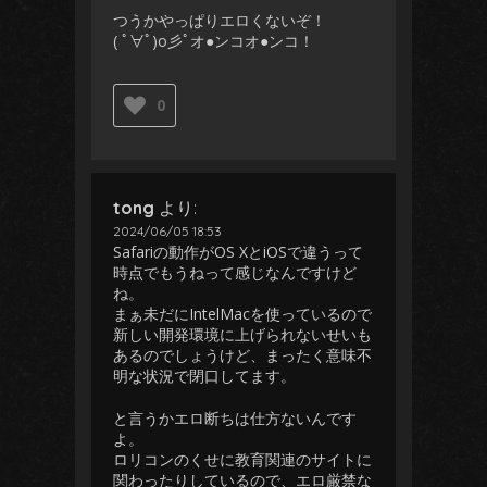
つうかやっぱりエロくないぞ！
( ﾟ∀ﾟ)o彡ﾟオ●ンコオ●ンコ！
0
tong
より:
2024/06/05 18:53
Safariの動作がOS XとiOSで違うって
時点でもうねって感じなんですけど
ね。
まぁ未だにIntelMacを使っているので
新しい開発環境に上げられないせいも
あるのでしょうけど、まったく意味不
明な状況で閉口してます。
と言うかエロ断ちは仕方ないんです
よ。
ロリコンのくせに教育関連のサイトに
関わったりしているので、エロ厳禁な