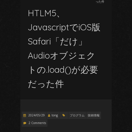
った件
HTLM5、
JavascriptでiOS版
Safari「だけ」
Audioオブジェク
トの.load()が必要
だった件
2024/05/29
tong
プログラム
技術情報
2 Comments