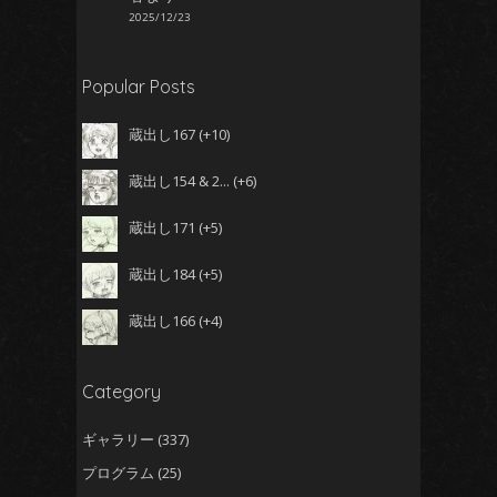
2025/12/23
Popular Posts
蔵出し167
+10
蔵出し154 & 2...
+6
蔵出し171
+5
蔵出し184
+5
蔵出し166
+4
Category
ギャラリー
(337)
プログラム
(25)