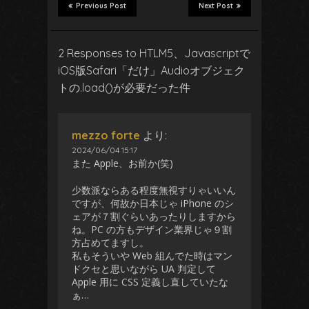
Previous Post
Next Post
2 Responses to HTLM5、Javascriptで
iOS版Safari「だけ」Audioオブジェク
トの.load()が必要だった件
mezzo forte
より:
2024/06/04 15:17
また Apple、お前か(笑)
少数派ならある程度無視すりゃいいん
ですが、何故か日本じゃ iPhone のシ
ェアが７割ぐらいあったりしますから
ね。PC の方もデザイン業界じゃ９割
方占めてますし。
私もそういや Web 組んでた時はマン
ドクセと思いながら UA 判定して
Apple 用に CSS 定義し直していたな
ぁ…