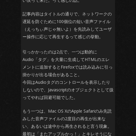
い戻って来た。って感じの話。
記事内容はタイトルの通りで、ネットワークの
遅延を防ぐために100個位の短い音声ファイル
（えっちぃ声じゃ無いよ）を先読みしてユーザ
ー操作に応じて再生するって感じの挙動。
引っかかったのは2点で、一つは動的に
Audio「タグ」を大量に生成してHTMLのエレ
メントに追加するとFirefoxでは読み込みに引っ
掛かりが出る場合があること。
今回はAudioタグのコントロールを表示したり
しないので、Javascriptのオブジェクトとして扱
ってやれば回避可能でした。
もう一つは、Mac OS XのApple Safariのみ先読
みした音声ファイルの2度目の再生が出来な
い、あるいは途中から再生されると言う現象。
最初は「またアップルかっ！」とキレそうにな