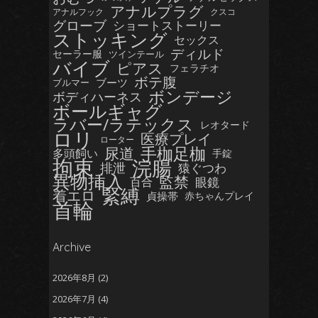
アナルプラグ
アナルフック
クスコ
グローブ
ショートストーリー
ストッキング
セックス
ディルド
セーラー服
ツインテール
バイブ
ピアス
フェラチオ
ボテ腹
ブーツ
ブルマー
ボンデージ
ボディハーネス
ボールギャグ
ラバー/ラテックス
レオタード
ロリ
医療プレイ
ローター
手枷足枷
尿道
多頭飼い
手錠
拘束
浣腸
排泄
猿ぐつわ
異物挿入
監禁
眼鏡
百合
緊縛
着エロ
貞操帯
赤ちゃんプレイ
首輪
Archive
2026年8月
(2)
2026年7月
(4)