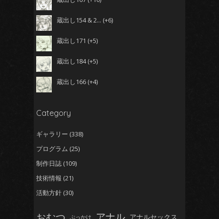
蔵出し154 & 2...
+6
蔵出し171
+5
蔵出し184
+5
蔵出し166
+4
Category
ギャラリー
(338)
プログラム
(25)
制作日誌
(109)
技術情報
(21)
活動方針
(30)
おむつ
アナル
アナルセックス
ぶっかけ