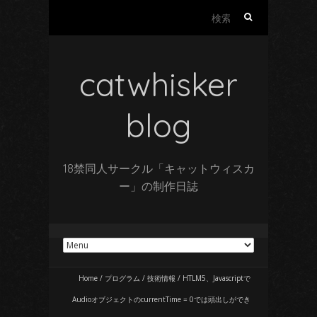
検
索:
catwhisker
blog
18禁同人サークル「キャットウィスカ
ー」の制作日誌
Home
/
プログラム
/
技術情報
/
HTLM5、Javascriptで
AudioオブジェクトのcurrentTime = 0では頭出しができ