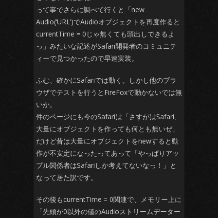
って事でさらに調べて行くと「new
Audio(‘URL’)でAudioオブジェクトを再度作ると
currentTime = 0じゃ無くても頭出しできるよ
っ」みたいな記述がSafari開発者のコミュニテ
ィーで見つかったので早速実装。
ふむ、確かにSafariでは動く。しかし他のブラ
ウザでテストを行うとFireFoxで動かないでは無
いか。
件のページにも今のSafariは「さすがはSafari、
大量にオブジェクトを作っても何とも無いぜ」
だけど昔は大量にオブジェクトをnewすると動
作が不安定になったってあって「やっぱりアッ
プル関係者はSafariしか考えてないなっ！」と
なって居た訳です。
その後もcurrentTime = 0関連で、メモリー上に
「先頭が0以外の値のAudioストリームデーター