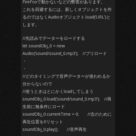
FireFoxで動かないなどの弊害があります。
これを回避するには、新しくオブジェクトを作
るのではなくAudioオブジェクト.load(‘URL’)と
します。
//先読みでデーターをロードする
let soundObj_0 = new
Audio(‘sound/sound_0.mp3’); //プリロード
・
・
//どのタイミングで音声データーが使われるか
分からないので
//使うときはとにかくloadしてしまう
soundObj_0.load(‘sound/sound_0.mp3’); //再
生前に無条件にロード
soundObj_0.currentTime = 0; //念のために
再生位置を0リセット
soundObj_0.play(); //音声再生