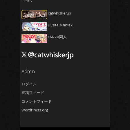
Links
2025年3月
(5)
2025年2月
(4)
catwhisker.jp
2025年1月
(5)
DLsite Maniax
2024年12月
(5)
2024年11月
(5)
FANZA同人
2024年10月
(4)
2024年9月
(4)
2024年8月
(5)
2024年7月
Admin
(4)
2024年6月
(5)
ログイン
2024年5月
(5)
投稿フィード
2024年4月
(4)
コメントフィード
2024年3月
(5)
WordPress.org
2024年2月
(5)
2024年1月
(4)