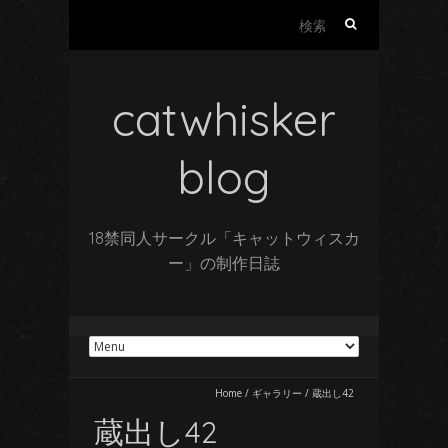
検
索:
catwhisker
blog
18禁同人サークル「キャットウィスカ
ー」の制作日誌
Home
/
ギャラリー
/
蔵出し42
蔵出し42