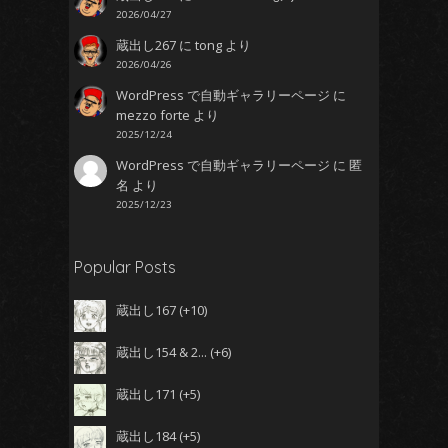
2026/04/27
蔵出し267
に
tong
より
2026/04/26
WordPress で自動ギャラリーページ
に
mezzo forte
より
2025/12/24
WordPress で自動ギャラリーページ
に
匿
名
より
2025/12/23
Popular Posts
蔵出し167
+10
蔵出し154 & 2...
+6
蔵出し171
+5
蔵出し184
+5