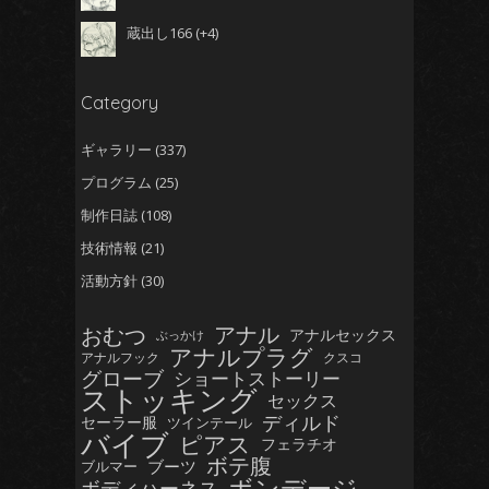
蔵出し166
+4
Category
ギャラリー
(337)
プログラム
(25)
制作日誌
(108)
技術情報
(21)
活動方針
(30)
おむつ
アナル
アナルセックス
ぶっかけ
アナルプラグ
アナルフック
クスコ
グローブ
ショートストーリー
ストッキング
セックス
ディルド
セーラー服
ツインテール
バイブ
ピアス
フェラチオ
ボテ腹
ブーツ
ブルマー
ボンデージ
ボディハーネス