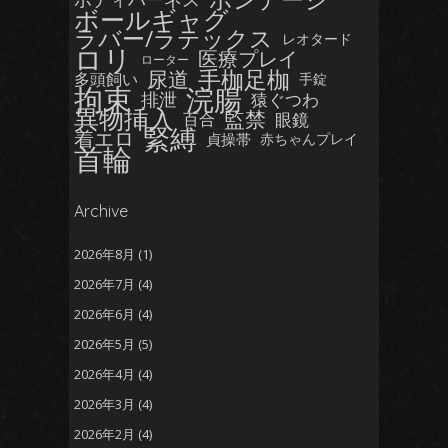
ボールギャグ
ラバー/ラテックス
レオタード
ロリ
医療プレイ
ローター
手枷足枷
尿道
多頭飼い
手錠
拘束
浣腸
排泄
猿ぐつわ
異物挿入
監禁
眼鏡
百合
緊縛
着エロ
貞操帯
赤ちゃんプレイ
首輪
Archive
2026年8月
(1)
2026年7月
(4)
2026年6月
(4)
2026年5月
(5)
2026年4月
(4)
2026年3月
(4)
2026年2月
(4)