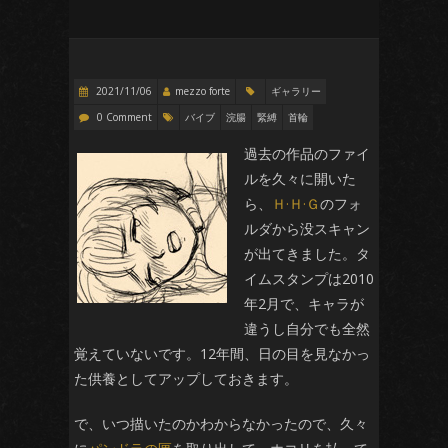
2021/11/06
mezzo forte
ギャラリー
0 Comment
バイブ
浣腸
緊縛
首輪
過去の作品のファイ
ルを久々に開いた
ら、
Ｈ·Ｈ·Ｇ
のフォ
ルダから没スキャン
が出てきました。タ
イムスタンプは2010
年2月で、キャラが
違うし自分でも全然
覚えていないです。12年間、日の目を見なかっ
た供養としてアップしておきます。
で、いつ描いたのかわからなかったので、久々