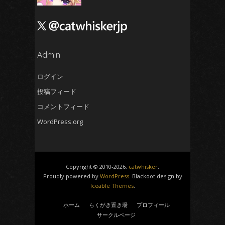
2024年10月
(4)
2024年9月
(4)
2024年8月
(5)
2024年7月
Admin
(4)
2024年6月
(5)
ログイン
2024年5月
(5)
投稿フィード
2024年4月
(4)
コメントフィード
2024年3月
(5)
WordPress.org
2024年2月
(5)
2024年1月
(4)
2023年12月
(6)
Copyright © 2010-2026,
catwhisker
.
2023年11月
(4)
Proudly powered by
WordPress
. Blackoot design by
Iceable Themes
.
2023年10月
(4)
2023年9月
(5)
ホーム
らくがき置き場
プロフィール
サークルページ
2023年8月
(5)