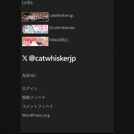
Links
2025年3月
(5)
2025年2月
(4)
catwhisker.jp
2025年1月
(5)
DLsite Maniax
2024年12月
(5)
2024年11月
(5)
FANZA同人
2024年10月
(4)
2024年9月
(4)
2024年8月
(5)
2024年7月
Admin
(4)
2024年6月
(5)
ログイン
2024年5月
(5)
投稿フィード
2024年4月
(4)
コメントフィード
2024年3月
(5)
WordPress.org
2024年2月
(5)
2024年1月
(4)