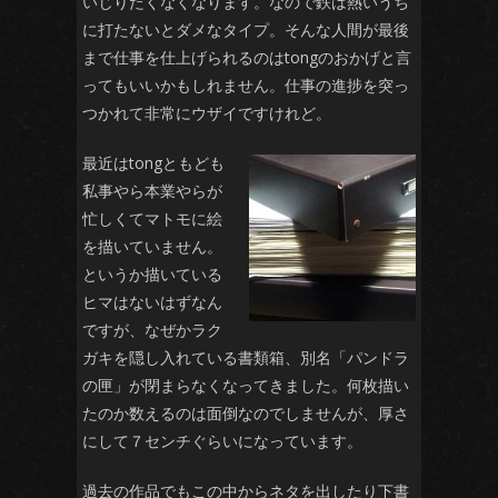
いじりたくなくなります。なので鉄は熱いうち
に打たないとダメなタイプ。そんな人間が最後
まで仕事を仕上げられるのはtongのおかげと言
ってもいいかもしれません。仕事の進捗を突っ
つかれて非常にウザイですけれど。
最近はtongともども
私事やら本業やらが
忙しくてマトモに絵
を描いていません。
というか描いている
ヒマはないはずなん
ですが、なぜかラク
ガキを隠し入れている書類箱、別名「パンドラ
の匣」が閉まらなくなってきました。何枚描い
たのか数えるのは面倒なのでしませんが、厚さ
にして７センチぐらいになっています。
過去の作品でもこの中からネタを出したり下書