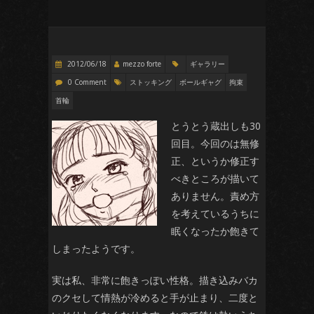
2012/06/18
mezzo forte
ギャラリー
0 Comment
ストッキング
ボールギャグ
拘束
首輪
とうとう蔵出しも30
回目。今回のは無修
正、というか修正す
べきところが描いて
ありません。責め方
を考えているうちに
眠くなったか飽きて
しまったようです。
実は私、非常に飽きっぽい性格。描き込みバカ
のクセして情熱が冷めると手が止まり、二度と