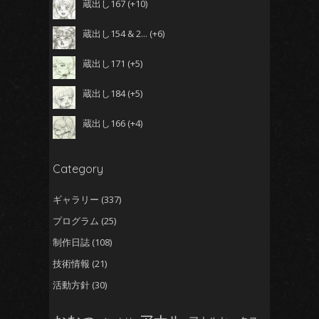
蔵出し167
+10
蔵出し154 & 2...
+6
蔵出し171
+5
蔵出し184
+5
蔵出し166
+4
Category
ギャラリー
(337)
プログラム
(25)
制作日誌
(108)
技術情報
(21)
活動方針
(30)