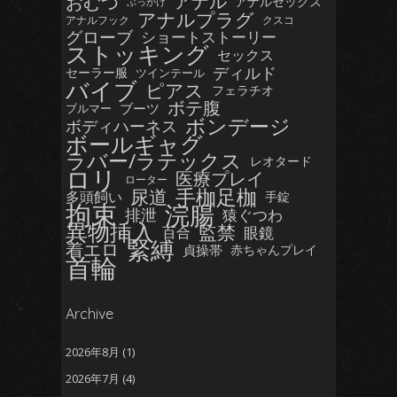
おむつ
アナル
アナルセックス
ぶっかけ
アナルプラグ
アナルフック
クスコ
グローブ
ショートストーリー
ストッキング
セックス
ディルド
セーラー服
ツインテール
バイブ
ピアス
フェラチオ
ボテ腹
ブーツ
ブルマー
ボンデージ
ボディハーネス
ボールギャグ
ラバー/ラテックス
レオタード
ロリ
医療プレイ
ローター
手枷足枷
尿道
多頭飼い
手錠
拘束
浣腸
排泄
猿ぐつわ
異物挿入
監禁
眼鏡
百合
緊縛
着エロ
貞操帯
赤ちゃんプレイ
首輪
Archive
2026年8月
(1)
2026年7月
(4)