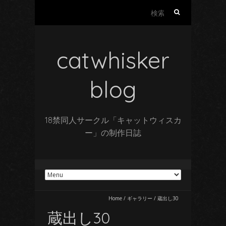
検
索:
catwhisker
blog
18禁同人サークル「キャットウィスカ
ー」の制作日誌
Home
/
ギャラリー
/
蔵出し30
蔵出し30