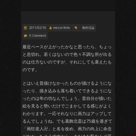
2011/02/16
mezzo forte
制作日誌
0 Comment
最近ペースが上がったかなと思ったら、ちょっ
と息切れ。若くはないので色々不調な所が出る
のは仕方ないのですが、それにしても衰えたも
のです。
とはいえ昔描けなかったものが描けるようにな
ったり、描き込みも落ち着いてできるようにな
ったのは年の功なんでしょう。昔自分が描いた
絵を見ると勢いだけでごまかしてる感じがよく
わかります。一応それなりに画力はアップして
るんでしょうね。でも葛飾北斎は75歳を過ぎて
「画狂老人卍」と名を改め、画力の向上に余念