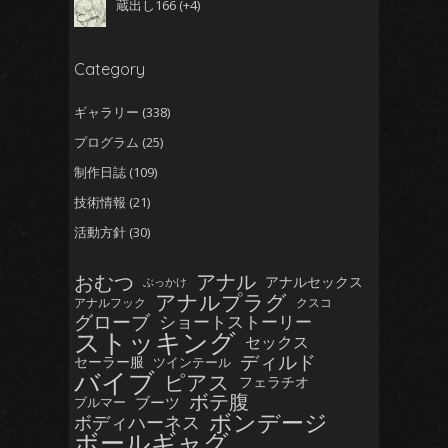
蔵出し166
+4
Category
ギャラリー
(338)
プログラム
(25)
制作日誌
(109)
技術情報
(21)
活動方針
(30)
おむつ
アナル
アナルセックス
ぶっかけ
アナルプラグ
アナルフック
クスコ
グローブ
ショートストーリー
ストッキング
セックス
ディルド
セーラー服
ツインテール
バイブ
ピアス
フェラチオ
ボテ腹
ブーツ
ブルマー
ボンデージ
ボディハーネス
ボールギャグ