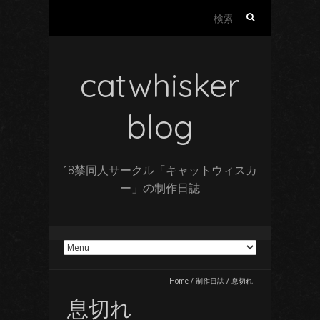
検
索:
catwhisker
blog
18禁同人サークル「キャットウィスカ
ー」の制作日誌
Home
/
制作日誌
/
息切れ
息切れ