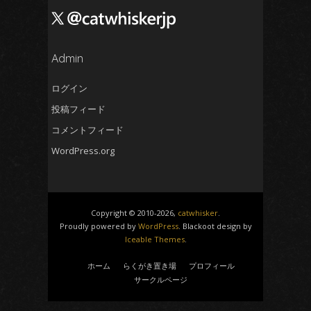
2024年9月
(4)
2024年8月
(5)
2024年7月
Admin
(4)
2024年6月
(5)
ログイン
2024年5月
(5)
投稿フィード
2024年4月
(4)
コメントフィード
2024年3月
(5)
WordPress.org
2024年2月
(5)
2024年1月
(4)
2023年12月
(6)
Copyright © 2010-2026,
catwhisker
.
2023年11月
(4)
Proudly powered by
WordPress
. Blackoot design by
Iceable Themes
.
2023年10月
(4)
2023年9月
(5)
ホーム
らくがき置き場
プロフィール
サークルページ
2023年8月
(5)
2023年7月
(5)