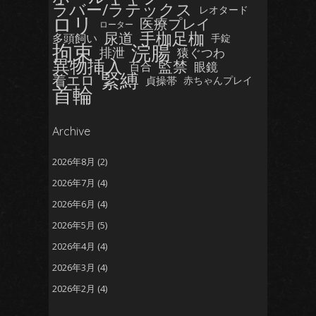
ラバー/ラテックス
レオタード
ロリ
医療プレイ
ローター
手枷足枷
尿道
多頭飼い
手錠
拘束
浣腸
排泄
猿ぐつわ
異物挿入
監禁
眼鏡
百合
緊縛
着エロ
貞操帯
赤ちゃんプレイ
首輪
Archive
2026年8月
(2)
2026年7月
(4)
2026年6月
(4)
2026年5月
(5)
2026年4月
(4)
2026年3月
(4)
2026年2月
(4)
2026年1月
(5)