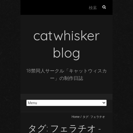
検
索:
catwhisker
blog
18禁同人サークル「キャットウィスカ
ー」の制作日誌
Home
/
タグ:
フェラチオ
タグ:
フェラチオ
-