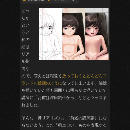
どっ
ちか
とい
うと
私の
絵は
リア
ル指
向な
ので、萌えとは程遠く
放っておくとどんどんフ
ランドル絵画のように
なってしまいます。油絵
を描いていた頃も周囲とは明らかに浮いていて
講師に「お前は岸田劉生かっ」などとツッコま
れました。
そんな「糞リアリズム」（前述の講師談）にな
らないよう、また「萌エロい」ものを表現する