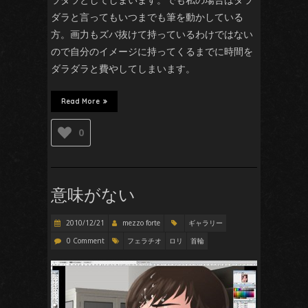
ダラと言ってもいつまでも筆を動かしている
方。画力もズバ抜けて持っているわけではない
ので自分のイメージに持ってくるまでに時間を
ダラダラと費やしてしまいます。
Read More
0
意味がない
2010/12/21
mezzo forte
ギャラリー
0 Comment
フェラチオ
ロリ
首輪