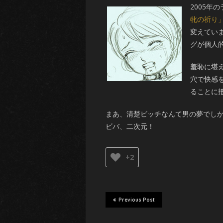
2005
牝の祈り
変えてい
グが個人
羞恥に堪
穴で快感
ることに
まあ、清楚ビッチなんて男の夢でし
ビバ、二次元！
+2
Previous Post