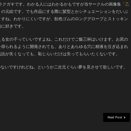
年のラクガキです。わかる人にはわかるかもですが当サークルの画像集
「乙
」
の元絵です。でも作品にする際に髪型とかシチュエーションをだいぶ
ますね。わかりにくいですが、飴色ゴムのロンググローブとストッキン
的に好きです。
える女の子っていいですよね。これだけでご飯三杯はいけます。お尻の
を得られるように開発されても、ありとあらゆる穴に精液を注ぎ込まれ
抵抗が失くなっても、恥じらいだけは失ってもらいたくないです。
かないですけれどね。というか二次元ぐらい夢を見させて欲しいです。
Next Post