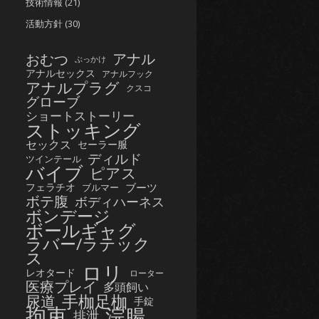
技術情報
(21)
活動方針
(30)
おむつ
アナル
ぶっかけ
アナルセックス
アナルフック
アナルプラグ
クスコ
グローブ
ショートストーリー
ストッキング
セックス
セーラー服
ディルド
ツインテール
バイブ
ピアス
フェラチオ
ブーツ
ブルマー
ボテ腹
ボディハーネス
ボンデージ
ボールギャグ
ラバー/ラテック
ス
ロリ
レオタード
ローター
医療プレイ
多頭飼い
手枷足枷
尿道
手錠
拘束
浣腸
排泄