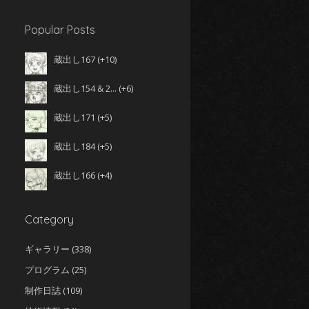
Popular Posts
蔵出し167
+10
蔵出し154 & 2...
+6
蔵出し171
+5
蔵出し184
+5
蔵出し166
+4
Category
ギャラリー
(338)
プログラム
(25)
制作日誌
(109)