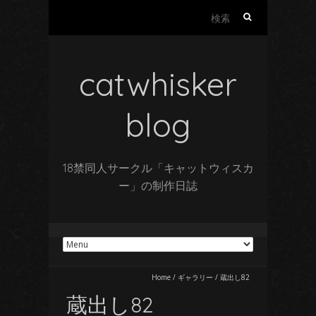
検
索:
catwhisker
blog
18禁同人サークル「キャットウィスカ
ー」の制作日誌
Home
/
ギャラリー
/
蔵出し82
蔵出し82