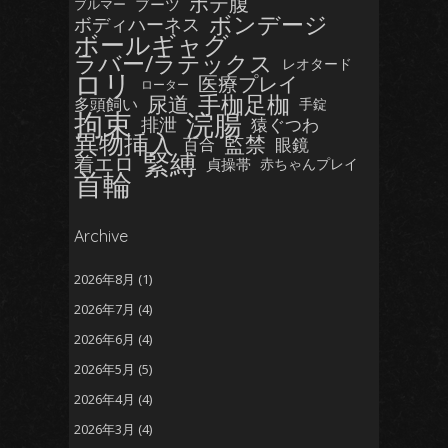
ボテ腹
ブーツ
ブルマー
ボンデージ
ボディハーネス
ボールギャグ
ラバー/ラテックス
レオタード
ロリ
医療プレイ
ローター
手枷足枷
尿道
多頭飼い
手錠
拘束
浣腸
排泄
猿ぐつわ
異物挿入
監禁
眼鏡
百合
緊縛
着エロ
貞操帯
赤ちゃんプレイ
首輪
Archive
2026年8月
(1)
2026年7月
(4)
2026年6月
(4)
2026年5月
(5)
2026年4月
(4)
2026年3月
(4)