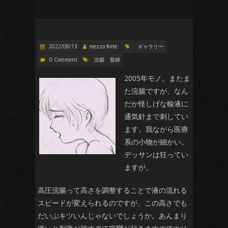
2022/08/13
mezzo forte
ギャラリー
0 Comment
浣腸
緊縛
2005年モノ。またま
た浣腸ですが、なん
だか怪しげな輸液に
通気針まで刺してい
ます。我ながら医療
系の小物が細かい。
デッサンは狂ってい
ますが。
高圧浣腸って高さを調整することで液の流れる
スピードが変えられるのですが、この高さでも
だいぶキツいんじゃないでしょうか。あんまり