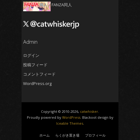
2024年11月
(5)
FANZA同人
2024年10月
(4)
2024年9月
(4)
2024年8月
(5)
2024年7月
Admin
(4)
2024年6月
(5)
ログイン
2024年5月
(5)
投稿フィード
2024年4月
(4)
コメントフィード
2024年3月
(5)
WordPress.org
2024年2月
(5)
2024年1月
(4)
2023年12月
(6)
Copyright © 2010-2026,
catwhisker
.
2023年11月
(4)
Proudly powered by
WordPress
. Blackoot design by
Iceable Themes
.
2023年10月
(4)
2023年9月
(5)
ホーム
らくがき置き場
プロフィール