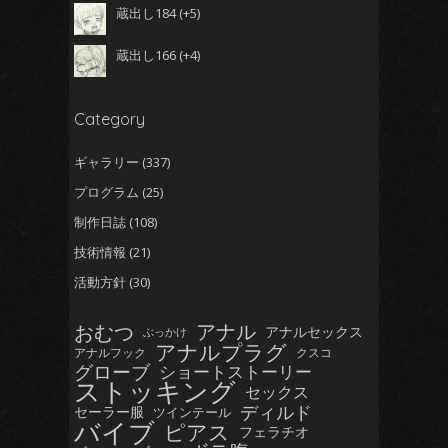
蔵出し184
+5
蔵出し166
+4
Category
ギャラリー
(337)
プログラム
(25)
制作日誌
(108)
技術情報
(21)
活動方針
(30)
おむつ
アナル
アナルセックス
ぶっかけ
アナルプラグ
アナルフック
クスコ
グローブ
ショートストーリー
ストッキング
セックス
ディルド
セーラー服
ツインテール
バイブ
ピアス
フェラチオ