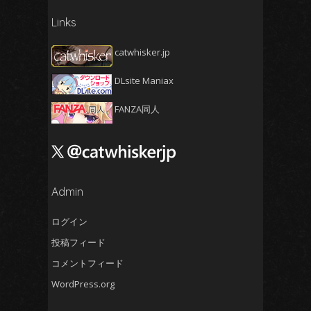
2025年4月
(4)
Links
2025年3月
(5)
2025年2月
(4)
catwhisker.jp
2025年1月
(5)
DLsite Maniax
2024年12月
(5)
2024年11月
(5)
FANZA同人
2024年10月
(4)
2024年9月
(4)
2024年8月
(5)
2024年7月
Admin
(4)
2024年6月
(5)
ログイン
2024年5月
(5)
投稿フィード
2024年4月
(4)
コメントフィード
2024年3月
(5)
WordPress.org
2024年2月
(5)