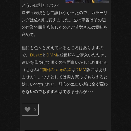
どうかは別としてパ
ロディ表現として譲れなかったので、カラーリ
ングは佐○風に変えました。左の車番はその辺
の作業で四苦八苦したのとご苦労さんの意味を
込めて。
他にも色々と変えているところはありますの
で、
DLsite
と
DMM
の2種類をご購入いただき、
違いを見つけて頂くのも面白いかもしれません
（ちなみに
前回のtongの絵
は
DMM
版にはあり
ません）。ウチとしては両方買ってもらえると
嬉しいですけれど、肝心のエロい所は
全く変わ
らない
のでおすすめはできませんが･･･
0