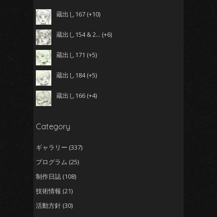
蔵出し167
+10
蔵出し154 & 2...
+6
蔵出し171
+5
蔵出し184
+5
蔵出し166
+4
Category
ギャラリー
(337)
プログラム
(25)
制作日誌
(108)
技術情報
(21)
活動方針
(30)