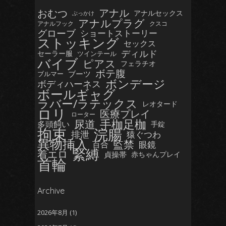
おむつ
アナル
アナルセックス
ぶっかけ
アナルプラグ
アナルフック
クスコ
グローブ
ショートストーリー
ストッキング
セックス
ディルド
セーラー服
ツインテール
バイブ
ピアス
フェラチオ
ボテ腹
ブーツ
ブルマー
ボンデージ
ボディハーネス
ボールギャグ
ラバー/ラテックス
レオタード
ロリ
医療プレイ
ローター
手枷足枷
尿道
多頭飼い
手錠
拘束
浣腸
排泄
猿ぐつわ
異物挿入
監禁
眼鏡
百合
緊縛
着エロ
貞操帯
赤ちゃんプレイ
首輪
Archive
2026年8月
(1)