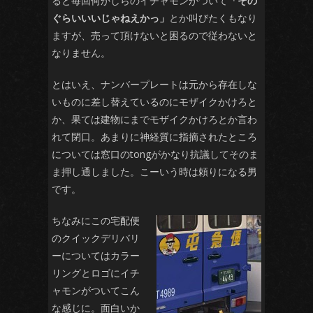
ると毎回何かしらのイチャモンがついて
「その
ぐらいいいじゃねえかっ」
とか叫びたくもなり
ますが、売って頂けないと困るので従わないと
なりません。
とはいえ、ナンバープレートは元から存在しな
いものに差し替えているのにモザイクかけろと
か、果ては建物にまでモザイクかけろとか言わ
れて閉口。あまりに神経質に指摘されたところ
については窓口のtongがかなり抗議してそのま
ま押し通しました。こーいう時は頼りになる男
です。
ちなみにこの宅配便
のクイックデリバリ
ーについてはカラー
リングとロゴにイチ
ャモンがついてこん
な感じに。面白いか