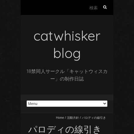
検
索:
catwhisker
blog
18禁同人サークル「キャットウィスカ
ー」の制作日誌
Home
/
活動方針
/
パロディの線引き
パロディの線引き