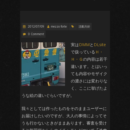
2012/07/09
mezzo forte
活動方針
0 Comment
実は
DMM
と
DLsite
で扱っている
Ｈ・
Ｈ・Ｇ
の内容は若干
違います。とはいっ
ても内容やモザイク
の濃さには変わりな
く、ここに挙げたよ
うな絵の違いぐらいですが。
我々としては作ったものをそのままユーザーに
お届けしたいのですが、大人の事情によってそ
うも行かないときがままあります。審査を受け