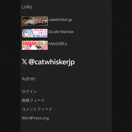
Links
2025年3月
(5)
2025年2月
(4)
catwhisker.jp
2025年1月
(5)
DLsite Maniax
2024年12月
(5)
2024年11月
(5)
FANZA同人
2024年10月
(4)
2024年9月
(4)
2024年8月
(5)
2024年7月
Admin
(4)
2024年6月
(5)
ログイン
2024年5月
(5)
投稿フィード
2024年4月
(4)
コメントフィード
2024年3月
(5)
WordPress.org
2024年2月
(5)
2024年1月
(4)