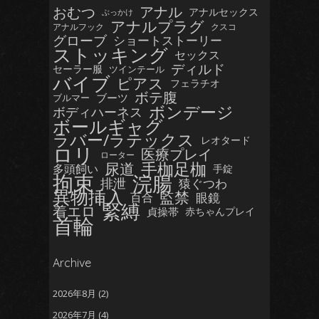
おむつ
アナル
アナルセックス
ぶっかけ
アナルプラグ
アナルフック
クスコ
グローブ
ショートストーリー
ストッキング
セックス
ディルド
セーラー服
ツインテール
バイブ
ピアス
フェラチオ
ボテ腹
ブーツ
ブルマー
ボンデージ
ボディハーネス
ボールギャグ
ラバー/ラテックス
レオタード
ロリ
医療プレイ
ローター
手枷足枷
尿道
多頭飼い
手錠
拘束
浣腸
排泄
猿ぐつわ
異物挿入
監禁
眼鏡
百合
緊縛
着エロ
貞操帯
赤ちゃんプレイ
首輪
Archive
2026年8月
(2)
2026年7月
(4)