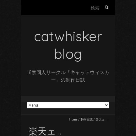
検
索:
catwhisker
blog
18禁同人サークル「キャットウィスカ
ー」の制作日誌
Home
/
制作日誌
/
楽天ェ…
楽天ェ…