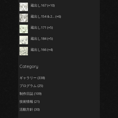
蔵出し167
+10
蔵出し154 & 2...
+6
蔵出し171
+5
蔵出し184
+5
蔵出し166
+4
Category
ギャラリー
(338)
プログラム
(25)
制作日誌
(109)
技術情報
(21)
活動方針
(30)