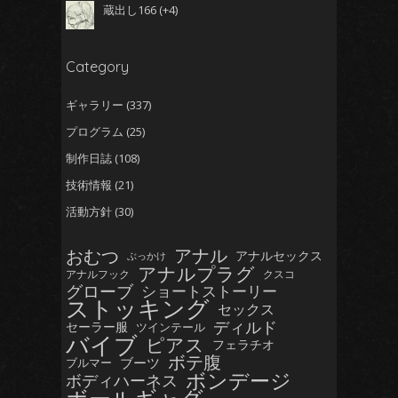
蔵出し166
+4
Category
ギャラリー
(337)
プログラム
(25)
制作日誌
(108)
技術情報
(21)
活動方針
(30)
おむつ
アナル
アナルセックス
ぶっかけ
アナルプラグ
アナルフック
クスコ
グローブ
ショートストーリー
ストッキング
セックス
ディルド
セーラー服
ツインテール
バイブ
ピアス
フェラチオ
ボテ腹
ブーツ
ブルマー
ボンデージ
ボディハーネス