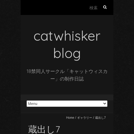
検
索:
catwhisker
blog
18禁同人サークル「キャットウィスカ
ー」の制作日誌
Home
/
ギャラリー
/
蔵出し7
蔵出し7