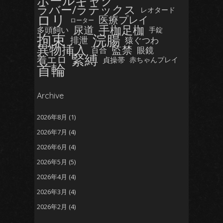
ボールギャグ
ラバー/ラテックス
レオタード
ロリ
医療プレイ
ローター
手枷足枷
尿道
多頭飼い
手錠
拘束
浣腸
排泄
猿ぐつわ
異物挿入
監禁
眼鏡
百合
緊縛
着エロ
貞操帯
赤ちゃんプレイ
首輪
Archive
2026年8月
(1)
2026年7月
(4)
2026年6月
(4)
2026年5月
(5)
2026年4月
(4)
2026年3月
(4)
2026年2月
(4)
2026年1月
(5)