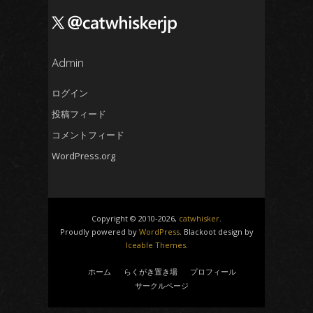
2024年9月
(4)
2024年8月
(5)
2024年7月
Admin
(4)
2024年6月
(5)
ログイン
2024年5月
(5)
投稿フィード
2024年4月
(4)
コメントフィード
2024年3月
(5)
WordPress.org
2024年2月
(5)
2024年1月
(4)
2023年12月
(6)
Copyright © 2010-2026,
catwhisker
.
2023年11月
(4)
Proudly powered by
WordPress
. Blackoot design by
Iceable Themes
.
2023年10月
(4)
2023年9月
(5)
ホーム
らくがき置き場
プロフィール
サークルページ
2023年8月
(5)