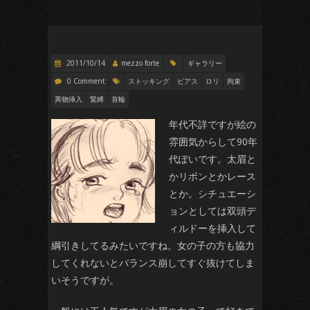
2011/10/14
mezzo forte
ギャラリー
0 Comment
ストッキング
ピアス
ロリ
拘束
異物挿入
緊縛
首輪
年代不詳ですが絵の
雰囲気からして90年
代ぽいです。太眉と
かリボンとかレース
とか。シチュエーシ
ョンとしては双頭デ
ィルドーを挿入して
綱引きしてるみたいですね。女の子の方も協力
してくれないとバランス崩してすぐ抜けてしま
いそうですが。