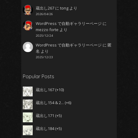
蔵出し267
に
tong
より
2026/04/26
WordPress で自動ギャラリーページ
に
mezzo forte
より
2025/12/24
WordPress で自動ギャラリーページ
に
匿
名
より
2025/12/23
Popular Posts
蔵出し167
+10
蔵出し154 & 2...
+6
蔵出し171
+5
蔵出し184
+5