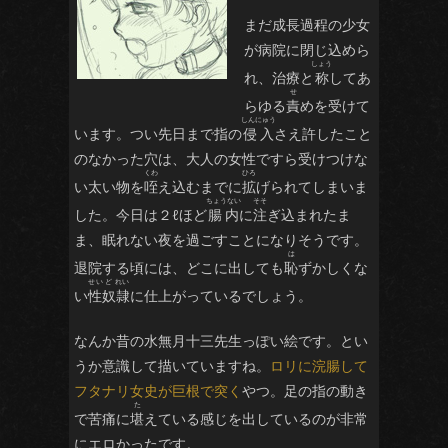
まだ成長過程の少女
が病院に閉じ込めら
れ、治療と
称
してあ
らゆる
責
めを受けて
そむ
はすかし
います。つい先日まで指の
侵入
さえ許したこと
のなかった穴は、大人の女性ですら受けつけな
い太い物を
咥
え込むまでに
拡
げられてしまいま
した。今日は２ℓほど
腸内
に
注
ぎ込まれたま
ま、眠れない夜を過ごすことになりそうです。
退院する頃には、どこに出しても
恥
ずかしくな
きんばく
い
性奴隷
に仕上がっているでしょう。
なんか昔の水無月十三先生っぽい絵です。とい
うか意識して描いていますね。
ロリに浣腸して
フタナリ女史が巨根で突く
やつ。足の指の動き
で苦痛に
堪
えている感じを出しているのが非常
にエロかったです。