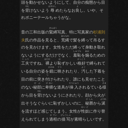
頭を動かせないようにして、自分の
痴態
から目
を
背
けないよう
辱
めたらなお
良
し。いや、そ
れポニーテールちゃうがな。
昔の三和出版の
緊縛
写真、特に写真家の
杉浦則
夫
氏の作品を見ると、
荒縄
で髪を縛って
吊
るす
のを見かけます。女性をただ縛って身動き取れ
ないようにするだけでなく、
羞恥
を
煽
るための
工夫
ですね。
裸
より
恥
ずかしい
格好
で縛られて
いる自分の姿を
鏡
に
映
されたり、
汚
した下着を
目の前に
突
き
付
けられたり、誰にも見せたこと
のない
秘部
に
卑猥
な道具が
挿入
されるている
様
から目を
背
けないようにされたり。顔から火が
出そうなぐらいに恥ずかしいのに、
秘唇
から
涎
を流すほど感じてしまう。女性が
性奴
に作り替
えられてしまう
過程
の
描写
が素晴らしいです。