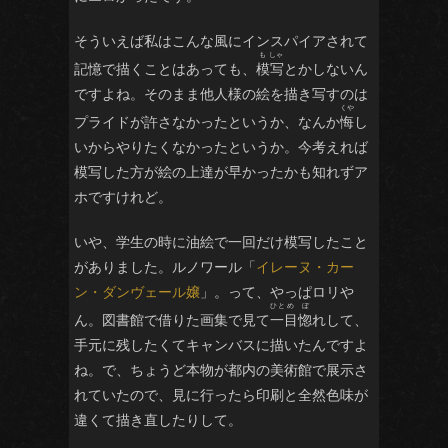
そういえば私はこんな風にインスパイアされて
く ふう
はだか
は
記憶で描くことはあっても、
模写
とかしないん
ですよね。そのまま他人様の絵を描き写すのは
かがみ
うつ
プライドが許さなかったというか、なんか
悔
し
いからやりたくなかったというか。今考えれば
模写した方が絵の上達が早かったかも知れずア
つ
つ
ホですけれど。
ひぶ
ひ わい
いや、学生の時に油絵で一回だけ模写したこと
がありました。ルノワール「
イレーヌ・カー
そむ
ン・ダンヴェール嬢
」。って、やっぱロリや
ん。図書館で借りた画集で見て
一目惚
れして、
手元に残したくてキャンバスに描いたんですよ
ね。で、ちょうど本物が都内の美術館で展示さ
れていたので、見に行ったら印刷と全然色味が
違くて描き直したりして。