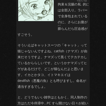
拘束＆浣腸の
私的
に
は全部入り。ラバー
で全身包まれている
のに、さらにお腹が
た
膨
らんだら圧迫感が
すごそう。
そういえばキャットスーツの「キャット」って
猫じゃないんですよね。catfish（ナマズ）が由
来だそうですよ。ナマズって黒くてテカテカし
ているかららしいです。というかナマズってヒ
ゲがあるだけで、どこが猫なんだよと思いま
す。イカとかタコ、イトマキエイは
devilfish（悪魔の魚）とも呼びますし。命名が
適当すぎるでしょ。
と、どうでもいい雑学はともかく、同人制作の
方はただ今停滞中…PC すら開けない日々が続い