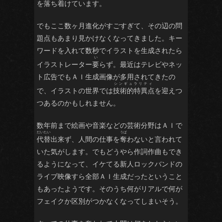
を落ち着けています。
でもここ数ヶ月進化がすごすぎて、その辺の問
題点もあまり見かけなくなってきました。キー
ワードを入れて数秒でイラストを生成されたら
イラストレーター
要
らず。最近はテレビやネッ
ト広告でもＡＩ生成画像が多用されてきたの
で、イラストの世界では
技術的特異点
を迎えつ
つあるのかもしれません。
数年前まで絵画や音楽などの芸術分野はＡＩで
代替
出来ず、人間の仕事を
奪
わないと言われて
いた気がします。でもどうやら作詞作曲もでき
るようになって、イケてる新人ロックバンドの
ライブ映像すら全部ＡＩ生成だったということ
もあったようです。そのうち何がリアルで何が
フェイクか区別がつかなくなってしまいそう。