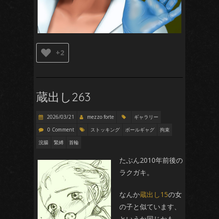
+2
蔵出し263
2026/03/21
mezzo forte
ギャラリー
0 Comment
ストッキング
ボールギャグ
拘束
浣腸
緊縛
首輪
たぶん2010年前後の
ラクガキ。
なんか
蔵出し15
の女
がん ば
の子と似ています、
というか同じかも。