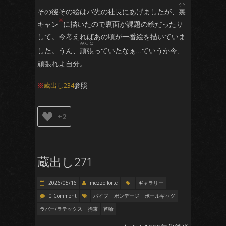
か てい
その後その絵はバ先の社長にあげましたが、
裏
※
キャン
に描いたので裏面が課題の絵だったり
して。今考えればあの頃が一番絵を描いていま
した。うん、
頑張
っていたなぁ…ていうか今、
頑張れよ自分。
※
蔵出し234
参照
+2
蔵出し271
2026/05/16
mezzo forte
ギャラリー
0 Comment
バイブ
ボンデージ
ボールギャグ
ラバー/ラテックス
拘束
首輪