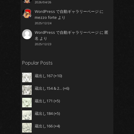
2026/04/26
WordPress で自動ギャラリーページ
に
mezzo forte
より
2025/12/24
WordPress で自動ギャラリーページ
に
匿
名
より
2025/12/23
し
Popular Posts
蔵出し167
+10
蔵出し154 & 2...
+6
蔵出し171
+5
蔵出し184
+5
蔵出し166
+4