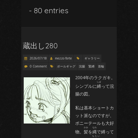
- 80 entries
蔵出し280
2026/07/18
mezzo forte
ギャラリー
0 Comment
ボールギャグ
浣腸
緊縛
首輪
2004年のラクガキ。
シンプルに
縛
って浣
腸の図。
私は基本ショートカ
ット派なのですが、
ポニーテールも大好
物。
髪
を
縄
で縛って