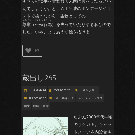
すべての仕事を奪われて人間は何をしたらいい
んでしょうか。と、ＡＩ生成のボンデージイラ
ストで抜きながら、生物としての
くわ
尊厳
（
生殖行為
）を失っていたりする私なので
した。いや、とりあえず絵を描けよ…
ち
+3
蔵出し265
せい ど れい
2026/04/04
mezzo forte
ギャラリー
0 Comment
ボールギャグ
ラバー/ラテックス
拘束
浣腸
首輪
たぶん2000年代中頃
のラクガキ。キャッ
トスーツ＆内診台＆