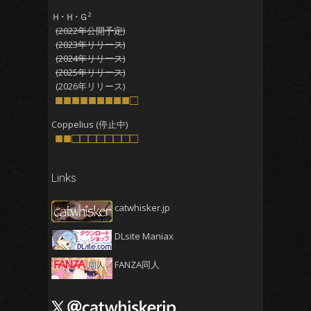
2025年11月
(5)
Ｈ･Ｈ･Ｇ²
そんげん
せいしょくこうい
(2022年公開予定)
2025年10月
(4)
(2023年リリース)
2025年9月
(4)
(2024年リリース)
(2025年リリース)
2025年8月
(5)
(2026年リリース)
2025年7月
■■■■■■■■■□
(4)
2025年6月
(4)
Coppelius (停止中)
■■□□□□□□□□
2025年5月
(5)
2025年4月
(4)
Links
2025年3月
(5)
2025年2月
(4)
catwhisker.jp
2025年1月
(5)
DLsite Maniax
2024年12月
(5)
2024年11月
(5)
FANZA同人
2024年10月
(4)
2024年9月
(4)