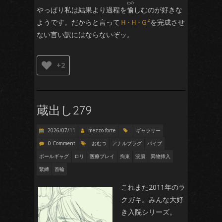
やっぱり私は結果より過程を
愉
しむのが好きな
ようです。だからと言って
Ｈ･Ｈ･Ｇ²
を完成させ
ない言い訳にはならないぞッ。
+2
蔵出し279
2026/07/11
mezzo forte
ギャラリー
0 Comment
おむつ
アナルプラグ
バイブ
ボールギャグ
ロリ
医療プレイ
拘束
浣腸
異物挿入
緊縛
首輪
これまた2011年のラ
クガキ。みんな大好
き入院シリーズ。