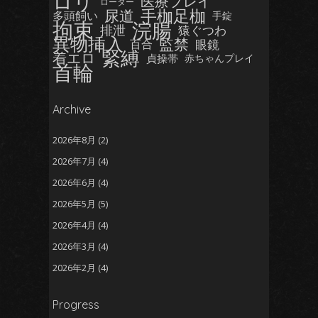
ロリ
医療プレイ
ローター
手枷足枷
尿道
多頭飼い
手錠
拘束
浣腸
排泄
猿ぐつわ
異物挿入
監禁
眼鏡
百合
緊縛
着エロ
貞操帯
赤ちゃんプレイ
首輪
Archive
2026年8月
(2)
2026年7月
(4)
2026年6月
(4)
2026年5月
(5)
2026年4月
(4)
2026年3月
(4)
2026年2月
(4)
2026年1月
(5)
Progress
2025年12月
(5)