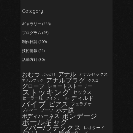
Category
ギャラリー
(338)
い
プログラム
(25)
制作日誌
(109)
技術情報
(21)
活動方針
(30)
おむつ
アナル
アナルセックス
ぶっかけ
アナルプラグ
アナルフック
クスコ
グローブ
ショートストーリー
ストッキング
セックス
ディルド
セーラー服
ツインテール
バイブ
ピアス
フェラチオ
ボテ腹
ブーツ
ブルマー
ボンデージ
ボディハーネス
ボールギャグ
だいたい
ラバー/ラテックス
レオタード