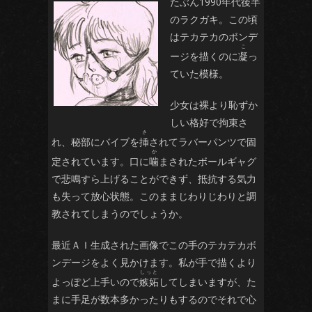
たぶん1990年代後半
のラクガキ。この頃
はテカテカのボンデ
ージを描くのに
凝
っ
ていた模様。
少女は裸より恥ずか
しい格好で拘束さ
れ、秘部にバイブを
挿
されてラバーパンツで固
定されています。口に
噛
まされたボールギャグ
で悲鳴すら上げることができず、抵抗する気力
も失って放心状態。このままじわりじわりと調
教されてしまうのでしょうか。
最近ＡＩ生成された画像でこの手のテカテカボ
ンデージをよく見かけます。私が手で描くより
よっぽど上手いので
嫉妬
してしまいますが、た
まに手足が数本多かったりもするのでそれで心