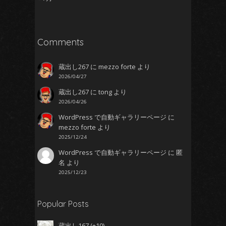
Comments
蔵出し267
に
mezzo forte
より
2026/04/27
そんげん
せいしょくこうい
蔵出し267
に
tong
より
2026/04/26
WordPress で自動ギャラリーページ
に
mezzo forte
より
2025/12/24
WordPress で自動ギャラリーページ
に
匿
名
より
2025/12/23
Popular Posts
蔵出し167
+10