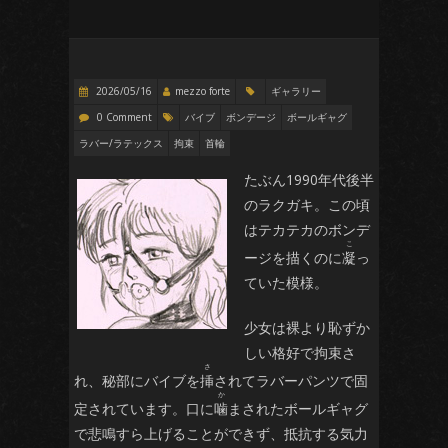
2026/05/16
mezzo forte
ギャラリー
0 Comment
バイブ
ボンデージ
ボールギャグ
ラバー/ラテックス
拘束
首輪
たぶん1990年代後半
のラクガキ。この頃
はテカテカのボンデ
ージを描くのに
凝
っ
ていた模様。
少女は裸より恥ずか
しい格好で拘束さ
れ、秘部にバイブを
挿
されてラバーパンツで固
定されています。口に
噛
まされたボールギャグ
で悲鳴すら上げることができず、抵抗する気力