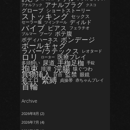
アナルプラグ
アナルフック
クスコ
グローブ
ショートストーリー
ストッキング
セックス
ディルド
セーラー服
ツインテール
バイブ
ピアス
フェラチオ
ボテ腹
ブーツ
ブルマー
ボンデージ
ボディハーネス
ボールギャグ
ラバー/ラテックス
レオタード
ロリ
医療プレイ
ローター
手枷足枷
尿道
多頭飼い
手錠
拘束
浣腸
排泄
猿ぐつわ
異物挿入
監禁
眼鏡
百合
緊縛
着エロ
貞操帯
赤ちゃんプレイ
首輪
Archive
2026年8月
(2)
2026年7月
(4)