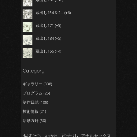
蔵出し154 & 2...
+6
蔵出し171
+5
蔵出し184
+5
蔵出し166
+4
Category
ギャラリー
(338)
プログラム
(25)
制作日誌
(109)
技術情報
(21)
活動方針
(30)
おむつ
アナル
アナルセックス
ぶっかけ