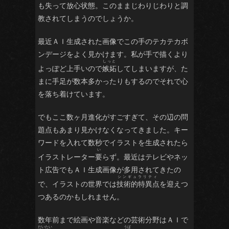
も失って放心状態。このままじわりじわりと調
教されてしまうのでしょうか。
最近ＡＩ生成された画像でこの手のテカテカボ
ンデージをよく見かけます。私が手で描くより
よっぽど上手いので
嫉妬
してしまいますが、た
まに手足が数本多かったりもするのでそれで心
を落ち着けています。
でもここ数ヶ月進化がすごすぎて、その辺の問
題点もあまり見かけなくなってきました。キー
ワードを入れて数秒でイラストを生成されたら
イラストレーター
要
らず。最近はテレビやネッ
ト広告でもＡＩ生成画像が多用されてきたの
で、イラストの世界では
技術的特異点
を迎えつ
つあるのかもしれません。
数年前まで絵画や音楽などの芸術分野はＡＩで