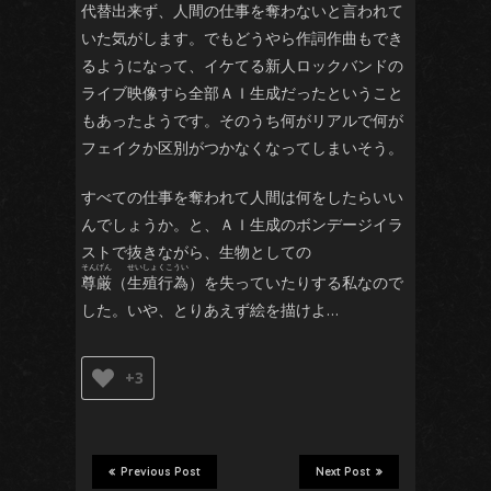
代替
出来ず、人間の仕事を
奪
わないと言われて
いた気がします。でもどうやら作詞作曲もでき
るようになって、イケてる新人ロックバンドの
ライブ映像すら全部ＡＩ生成だったということ
もあったようです。そのうち何がリアルで何が
フェイクか区別がつかなくなってしまいそう。
すべての仕事を奪われて人間は何をしたらいい
んでしょうか。と、ＡＩ生成のボンデージイラ
ストで抜きながら、生物としての
尊厳
（
生殖行為
）を失っていたりする私なので
した。いや、とりあえず絵を描けよ…
+3
さ
Previous Post
Next Post