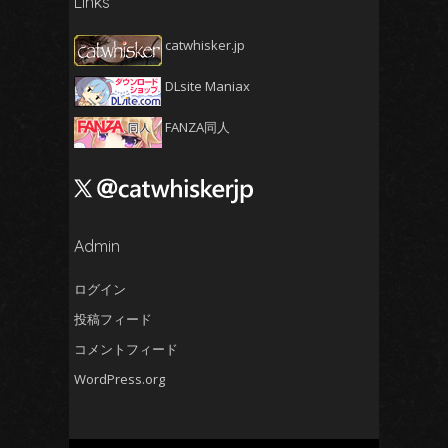
Links
2025年3月
(5)
2025年2月
(4)
catwhisker.jp
2025年1月
(5)
DLsite Maniax
2024年12月
(5)
2024年11月
(5)
FANZA同人
2024年10月
(4)
2024年9月
(4)
2024年8月
(5)
2024年7月
Admin
(4)
2024年6月
(5)
ログイン
2024年5月
(5)
投稿フィード
2024年4月
(4)
コメントフィード
2024年3月
(5)
WordPress.org
2024年2月
(5)
2024年1月
(4)