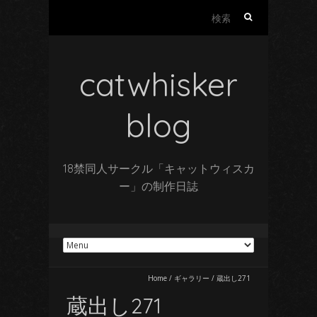
検
索:
catwhisker
blog
18禁同人サークル「キャットウィスカ
ー」の制作日誌
Home
/
ギャラリー
/
蔵出し271
蔵出し271