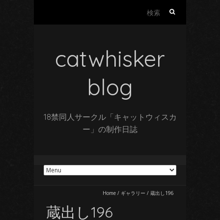
検
索:
catwhisker
blog
18禁同人サークル「キャットウィスカ
ー」の制作日誌
Home
/
ギャラリー
/
蔵出し196
蔵出し196