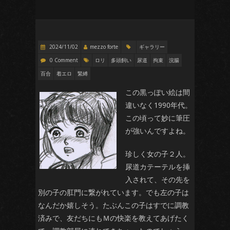
2024/11/02
mezzo forte
ギャラリー
0 Comment
ロリ
多頭飼い
尿道
拘束
浣腸
百合
着エロ
緊縛
この黒っぽい絵は間
違いなく1990年代。
この頃って妙に筆圧
が強いんですよね。
珍しく女の子２人。
尿道カテーテルを挿
入されて、その先を
別の子の肛門に繋がれています。でも左の子は
なんだか嬉しそう。たぶんこの子はすでに調教
済みで、友だちにもＭの快楽を教えてあげたく