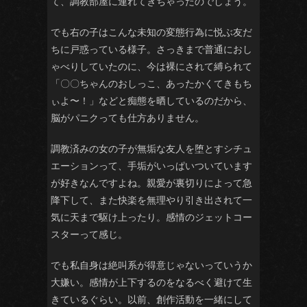
て、調教部屋に連れてきちゃったのでしょう。
でも右の子はこんな未知の変態行為に悦ぶ友だ
ちに戸惑っている様子。さっきまで普通におし
ゃべりしていたのに、今は裸にされて縛られて
「〇〇ちゃんのおしっこ、あったかくてきもち
ぃよ〜！」などと痴態を晒しているのだから、
脳がパニクっても仕方ありません。
調教済みの女の子が無垢な友人を堕とすシチュ
エーションって、手垢がいっぱいついています
が好きなんですよね。親愛が裏切りによって急
降下して、また快楽を無理やり引き出されて一
気に天まで駆け上ったり。感情のジェットコー
スターって感じ。
でも私自身は絶叫系が得意じゃないっていうか
大嫌い。感情が上下するのをなるべく避けて生
きているぐらい。以前、創作活動を一緒にして