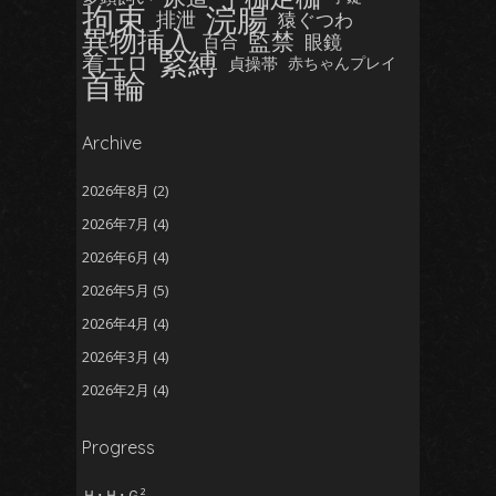
拘束
浣腸
排泄
猿ぐつわ
異物挿入
監禁
眼鏡
百合
緊縛
着エロ
貞操帯
赤ちゃんプレイ
首輪
Archive
2026年8月
(2)
2026年7月
(4)
2026年6月
(4)
2026年5月
(5)
2026年4月
(4)
2026年3月
(4)
2026年2月
(4)
2026年1月
(5)
Progress
2025年12月
(5)
2025年11月
(5)
Ｈ･Ｈ･Ｇ²