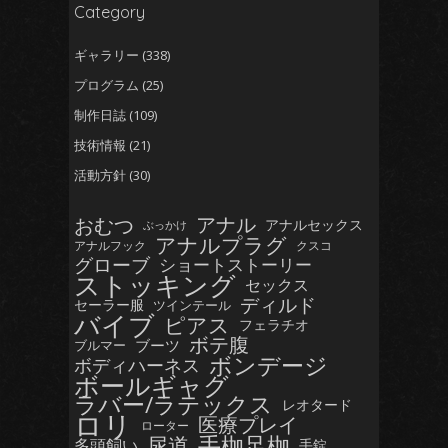
Category
ギャラリー
(338)
プログラム
(25)
制作日誌
(109)
技術情報
(21)
活動方針
(30)
おむつ
アナル
アナルセックス
ぶっかけ
アナルプラグ
アナルフック
クスコ
グローブ
ショートストーリー
ストッキング
セックス
ディルド
セーラー服
ツインテール
バイブ
ピアス
フェラチオ
ボテ腹
ブーツ
ブルマー
ボンデージ
ボディハーネス
ボールギャグ
ラバー/ラテックス
レオタード
ロリ
医療プレイ
ローター
手枷足枷
尿道
多頭飼い
手錠