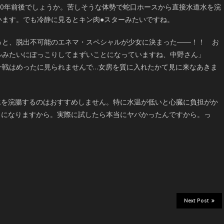
000年前後でしょうか。苦しそうな体勢で蛇口ホースから直接水道水を浣
います。でも冷静に見るとキン肉●スターみたいですね。
っと、脱出不可能のエネマ・スペシャルが少女に決まった――！！ お
ルみたいにぽっこりしてまずいことになっていますね、中野さん」
一戦はめったに見られませんで…女房を質に入れたかて見に来なあきま
水を浣腸するのはおすすめしません。特に水温が低いと心臓に負担がか
・になりますから。実際に試したら本当にヤバかったんですから。っ
Next Post