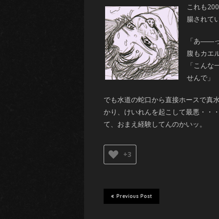
これも2
腸されて
「あ――
腹もカエ
「こんな
せんで」
でも水道の蛇口から直接ホースで真
かり、けいれんを起こして最悪・・
て、おまえ経験してんのかいッ。
+3
Previous Post