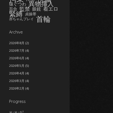
異物挿入
猿ぐつわ
監禁
着エロ
眼鏡
百合
緊縛
貞操帯
首輪
赤ちゃんプレイ
Archive
2026年8月
(2)
2026年7月
(4)
2026年6月
(4)
2026年5月
(5)
2026年4月
(4)
2026年3月
(4)
2026年2月
(4)
2026年1月
(5)
Progress
2025年12月
(5)
2025年11月
(5)
Ｈ･Ｈ･Ｇ²