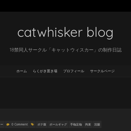
catwhisker blog
18禁同人サークル「キャットウィスカー」の制作日誌
ホーム
らくがき置き場
プロフィール
サークルページ
リー
0 Comment
ボテ腹
ボールギャグ
手枷足枷
拘束
浣腸