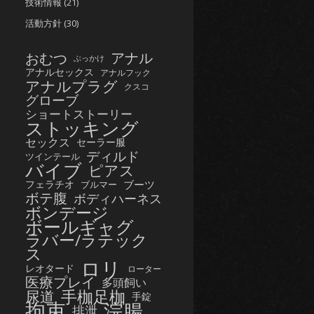
技術情報
(21)
活動方針
(30)
おむつ
アナル
ぶっかけ
アナルセックス
アナルフック
アナルプラグ
クスコ
グローブ
ショートストーリー
ストッキング
セックス
セーラー服
ディルド
ツインテール
バイブ
ピアス
フェラチオ
ブーツ
ブルマー
ボテ腹
ボディハーネス
ボンデージ
ボールギャグ
ラバー/ラテック
ス
ロリ
レオタード
ローター
医療プレイ
多頭飼い
手枷足枷
尿道
手錠
拘束
浣腸
排泄