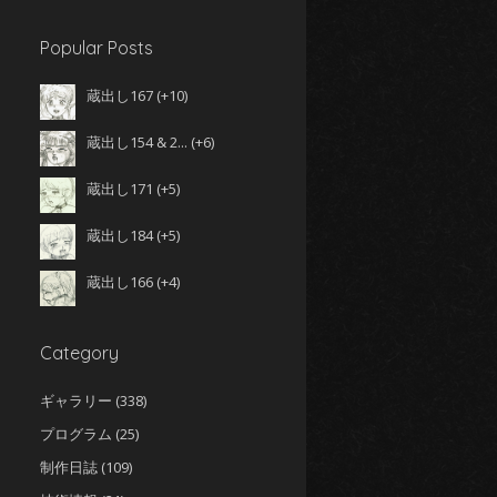
Popular Posts
蔵出し167
+10
蔵出し154 & 2...
+6
蔵出し171
+5
蔵出し184
+5
蔵出し166
+4
Category
ギャラリー
(338)
プログラム
(25)
制作日誌
(109)