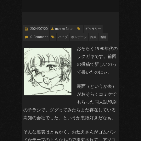
2024/07/20
mezzo forte
ギャラリー
0 Comment
バイブ
ボンデージ
拘束
首輪
おそらく1990年代の
ラクガキです。前回
の投稿で新しいのっ
て書いたのにぃ。
裏面（というか表）
がおそらくコミケで
もらった同人誌印刷
のチラシで、ググってみたらまだ存在している
高知の会社でした。というか裏紙好きだなぁ。
そんな裏表はともかく、おねえさんがゴムバン
ドかテープのようなもので拘束されて、アソコ