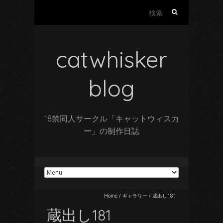
検
索:
catwhisker
blog
18禁同人サークル「キャットウィスカ
ー」の制作日誌
Home
/
ギャラリー
/
蔵出し181
蔵出し181