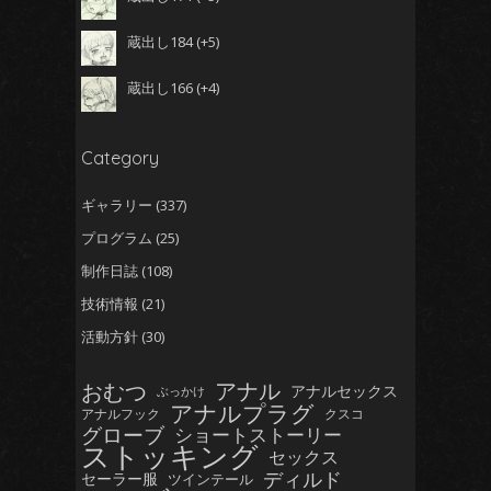
蔵出し184
+5
蔵出し166
+4
Category
ギャラリー
(337)
プログラム
(25)
制作日誌
(108)
技術情報
(21)
活動方針
(30)
おむつ
アナル
アナルセックス
ぶっかけ
アナルプラグ
アナルフック
クスコ
グローブ
ショートストーリー
ストッキング
セックス
ディルド
セーラー服
ツインテール