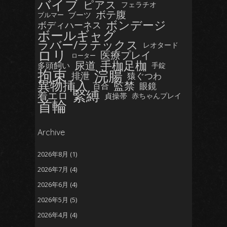
バイブ
ピアス
フェラチオ
ボテ腹
ブーツ
ブルマー
ボンデージ
ボディハーネス
ボールギャグ
ラバー/ラテックス
レオタード
ロリ
医療プレイ
ローター
手枷足枷
尿道
多頭飼い
手錠
拘束
浣腸
排泄
猿ぐつわ
異物挿入
監禁
眼鏡
百合
緊縛
着エロ
貞操帯
赤ちゃんプレイ
首輪
Archive
2026年8月
(1)
2026年7月
(4)
2026年6月
(4)
2026年5月
(5)
2026年4月
(4)