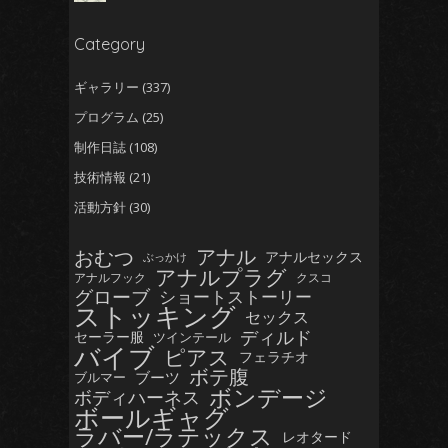
Category
ギャラリー
(337)
プログラム
(25)
制作日誌
(108)
技術情報
(21)
活動方針
(30)
おむつ
アナル
アナルセックス
ぶっかけ
アナルプラグ
アナルフック
クスコ
グローブ
ショートストーリー
ストッキング
セックス
ディルド
セーラー服
ツインテール
バイブ
ピアス
フェラチオ
ボテ腹
ブーツ
ブルマー
ボンデージ
ボディハーネス
ボールギャグ
ラバー/ラテックス
レオタード