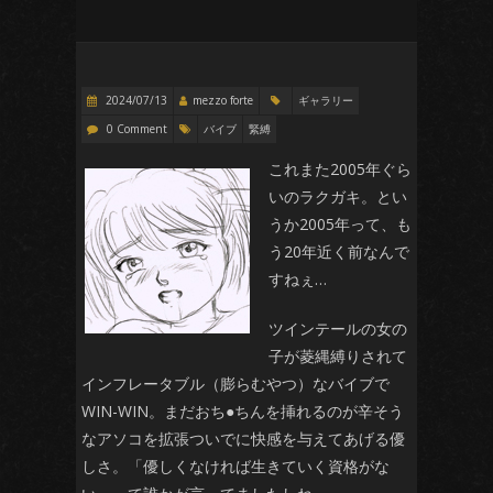
2024/07/13
mezzo forte
ギャラリー
0 Comment
バイブ
緊縛
これまた2005年ぐら
いのラクガキ。とい
うか2005年って、も
う20年近く前なんで
すねぇ…
ツインテールの女の
子が菱縄縛りされて
インフレータブル（膨らむやつ）なバイブで
WIN-WIN。まだおち●ちんを挿れるのが辛そう
なアソコを拡張ついでに快感を与えてあげる優
しさ。「優しくなければ生きていく資格がな