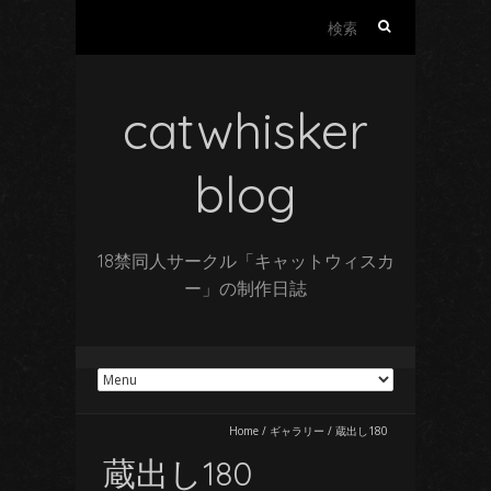
検
索:
catwhisker
blog
18禁同人サークル「キャットウィスカ
ー」の制作日誌
Home
/
ギャラリー
/
蔵出し180
蔵出し180