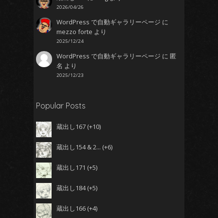
2026/04/26
WordPress で自動ギャラリーページ
に
mezzo forte
より
2025/12/24
WordPress で自動ギャラリーページ
に
匿
名
より
2025/12/23
Popular Posts
蔵出し167
+10
蔵出し154 & 2...
+6
蔵出し171
+5
蔵出し184
+5
蔵出し166
+4