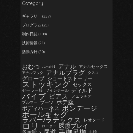
Category
ギャラリー
(337)
プログラム
(25)
制作日誌
(108)
技術情報
(21)
活動方針
(30)
おむつ
アナル
アナルセックス
ぶっかけ
アナルプラグ
アナルフック
クスコ
グローブ
ショートストーリー
ストッキング
セックス
ディルド
セーラー服
ツインテール
バイブ
ピアス
フェラチオ
ボテ腹
ブーツ
ブルマー
ボンデージ
ボディハーネス
ボールギャグ
ラバー/ラテックス
レオタード
ロリ
医療プレイ
ローター
手枷足枷
尿道
多頭飼い
手錠