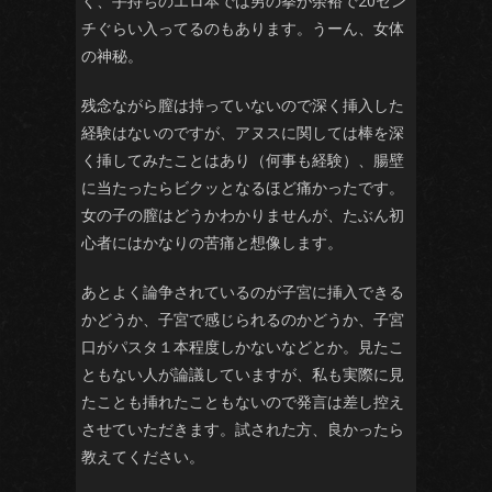
く、手持ちのエロ本では男の拳が余裕で20セン
チぐらい入ってるのもあります。うーん、女体
の神秘。
残念ながら膣は持っていないので深く挿入した
経験はないのですが、アヌスに関しては棒を深
く挿してみたことはあり（何事も経験）、腸壁
に当たったらビクッとなるほど痛かったです。
女の子の膣はどうかわかりませんが、たぶん初
心者にはかなりの苦痛と想像します。
あとよく論争されているのが子宮に挿入できる
かどうか、子宮で感じられるのかどうか、子宮
口がパスタ１本程度しかないなどとか。見たこ
ともない人が論議していますが、私も実際に見
たことも挿れたこともないので発言は差し控え
させていただきます。試された方、良かったら
教えてください。