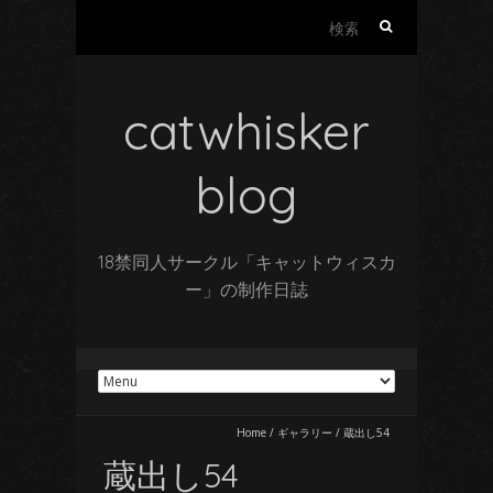
検
索:
catwhisker
blog
18禁同人サークル「キャットウィスカ
ー」の制作日誌
Home
/
ギャラリー
/
蔵出し54
蔵出し54