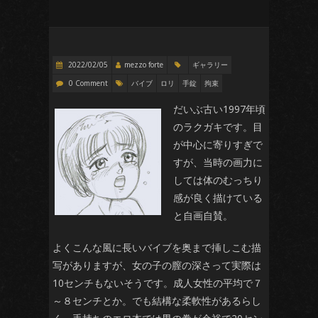
2022/02/05
mezzo forte
ギャラリー
0 Comment
バイブ
ロリ
手錠
拘束
だいぶ古い1997年頃
のラクガキです。目
が中心に寄りすぎで
すが、当時の画力に
しては体のむっちり
感が良く描けている
と自画自賛。
よくこんな風に長いバイブを奥まで挿しこむ描
写がありますが、女の子の膣の深さって実際は
10センチもないそうです。成人女性の平均で７
～８センチとか。でも結構な柔軟性があるらし