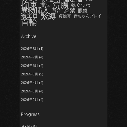
拘束
浣腸
排泄
猿ぐつわ
異物挿入
監禁
眼鏡
百合
緊縛
着エロ
貞操帯
赤ちゃんプレイ
首輪
Archive
2026年8月
(1)
2026年7月
(4)
2026年6月
(4)
2026年5月
(5)
2026年4月
(4)
2026年3月
(4)
2026年2月
(4)
2026年1月
(5)
Progress
2025年12月
(5)
2025年11月
(5)
Ｈ･Ｈ･Ｇ²