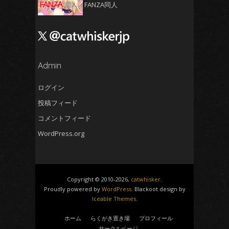
2024年11月
(5)
FANZA同人
2024年10月
(4)
2024年9月
(4)
2024年8月
(5)
2024年7月
Admin
(4)
2024年6月
(5)
ログイン
2024年5月
(5)
投稿フィード
2024年4月
(4)
コメントフィード
2024年3月
(5)
WordPress.org
2024年2月
(5)
2024年1月
(4)
2023年12月
(6)
Copyright © 2010-2026,
catwhisker
.
2023年11月
(4)
Proudly powered by
WordPress
. Blackoot design by
Iceable Themes
.
2023年10月
(4)
2023年9月
(5)
ホーム
らくがき置き場
プロフィール
サークルページ