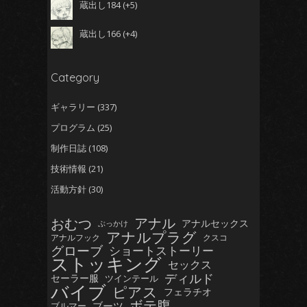
蔵出し184
+5
蔵出し166
+4
Category
ギャラリー
(337)
プログラム
(25)
制作日誌
(108)
技術情報
(21)
活動方針
(30)
おむつ
アナル
アナルセックス
ぶっかけ
アナルプラグ
アナルフック
クスコ
グローブ
ショートストーリー
ストッキング
セックス
ディルド
セーラー服
ツインテール
バイブ
ピアス
フェラチオ
ボテ腹
ブーツ
ブルマー