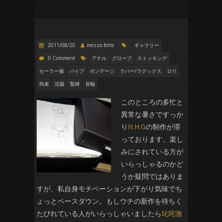
2011/08/20
mezzo forte
ギャラリー
0 Comment
アナル
グローブ
ストッキング
セーラー服
バイブ
ボンデージ
ラバー/ラテックス
ロリ
拘束
浣腸
緊縛
首輪
このところの多忙と
異常な暑さですっか
り
H.H.G
の制作が滞
っております。楽し
みにされている方が
いらっしゃるのかど
うか疑問ではありま
すが、私自身モチベーションが下がり気味でち
ょっとペースダウン。もしウチの新作を待ちく
たびれている人がいらっしゃいましたら
叱咤激