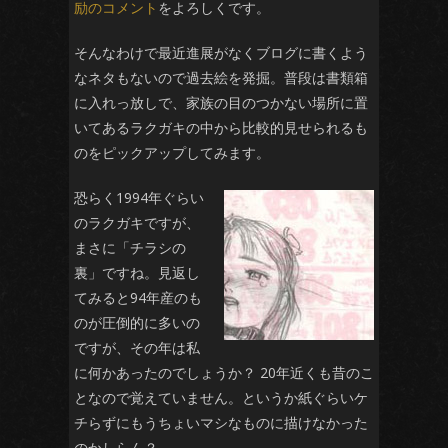
励のコメント
をよろしくです。
そんなわけで最近進展がなくブログに書くよう
なネタもないので過去絵を発掘。普段は書類箱
に入れっ放しで、家族の目のつかない場所に置
いてあるラクガキの中から比較的見せられるも
のをピックアップしてみます。
恐らく1994年ぐらい
のラクガキですが、
まさに「チラシの
裏」ですね。見返し
てみると94年産のも
のが圧倒的に多いの
ですが、その年は私
に何かあったのでしょうか？ 20年近くも昔のこ
となので覚えていません。というか紙ぐらいケ
チらずにもうちょいマシなものに描けなかった
のかしらん？