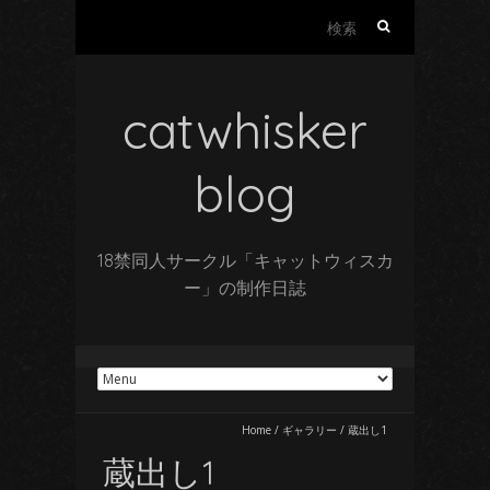
検
索:
catwhisker
blog
18禁同人サークル「キャットウィスカ
ー」の制作日誌
Home
/
ギャラリー
/
蔵出し1
蔵出し1