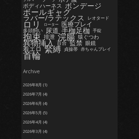
ボンデージ
ボディハーネス
ボールギャグ
ラバー/ラテックス
レオタード
ロリ
医療プレイ
ローター
手枷足枷
尿道
多頭飼い
手錠
拘束
浣腸
排泄
猿ぐつわ
異物挿入
監禁
眼鏡
百合
緊縛
着エロ
貞操帯
赤ちゃんプレイ
首輪
Archive
2026年8月
(1)
2026年7月
(4)
2026年6月
(4)
2026年5月
(5)
2026年4月
(4)
2026年3月
(4)