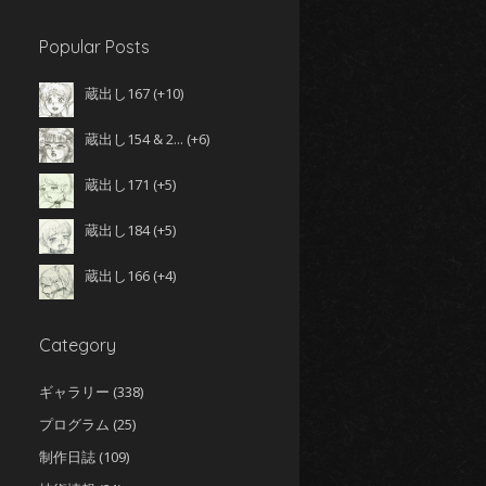
かんち
Popular Posts
蔵出し167
+10
蔵出し154 & 2...
+6
蔵出し171
+5
蔵出し184
+5
れっ き
蔵出し166
+4
Category
ギャラリー
(338)
プログラム
(25)
制作日誌
(109)