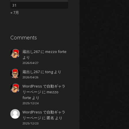
31
« 7月
Comments
蔵出し267
に
mezzo forte
より
2026/04/27
ちゃ
蔵出し267
に
tong
より
2026/04/26
WordPress で自動ギャラ
リーページ
に
mezzo
forte
より
2025/12/24
WordPress で自動ギャラ
リーページ
に
匿名
より
2025/12/23