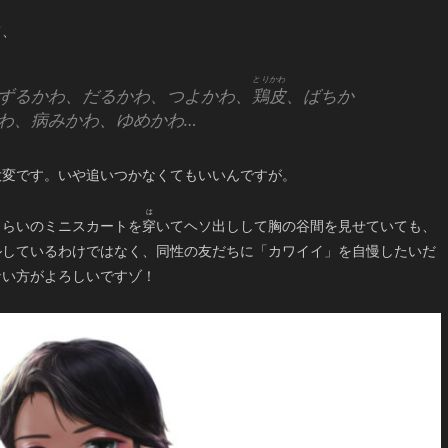
て、
ずるかわ、だるかわ、つよかわ、
鶏皮
、ばちか
わ、病みかわ、ゆめかわ…
大変です。いや追いつかなくてもいいんですが。
くらいのミニスカートを
穿
いてヘソ出しして胸の谷間を見せていても、
ルしているわけではなく、同性の友だちに「カワイイ」を自慢したいだ
ない方がよろしいですゾ！