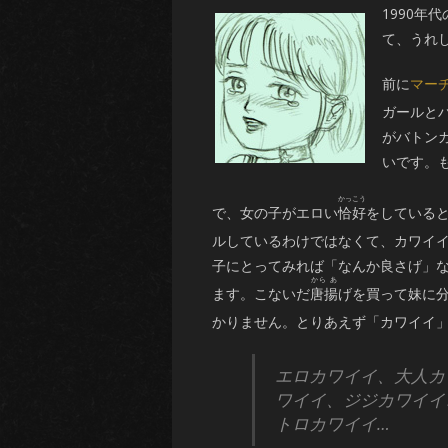
1990
て、うれ
前に
マー
ガールと
がバトン
いです。
で、女の子がエロい
恰好
をしている
ルしているわけではなくて、カワイ
子にとってみれば「なんか良さげ」
ます。こないだ
唐揚
げを買って妹に
かりません。とりあえず「カワイイ
エロカワイイ、大人カ
ワイイ、ジジカワイイ
トロカワイイ…