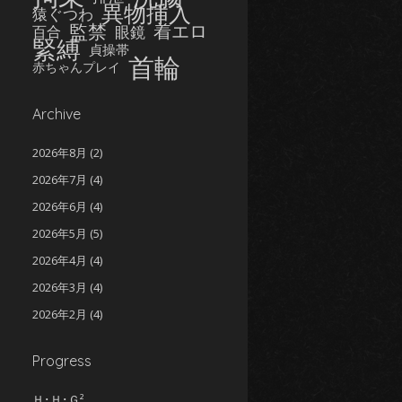
異物挿入
猿ぐつわ
監禁
着エロ
眼鏡
百合
緊縛
貞操帯
首輪
は
赤ちゃんプレイ
Archive
2026年8月
(2)
2026年7月
(4)
2026年6月
(4)
2026年5月
(5)
2026年4月
(4)
2026年3月
(4)
2026年2月
(4)
2026年1月
(5)
Progress
2025年12月
(5)
2025年11月
(5)
Ｈ･Ｈ･Ｇ²