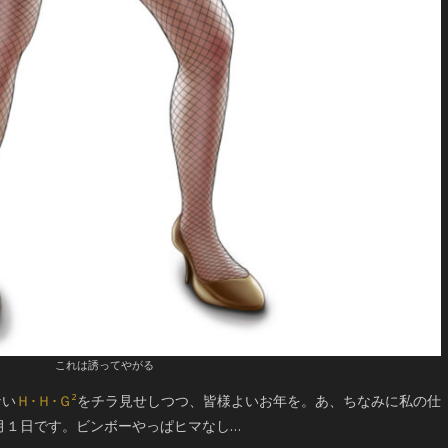
これは誘ってやがる
ない
Ｈ･Ｈ･Ｇ²
をチラ見せしつつ、皆様よいお年を。あ、ちなみに私の仕
１月１日です。ビンボーやっぱヒマなし…