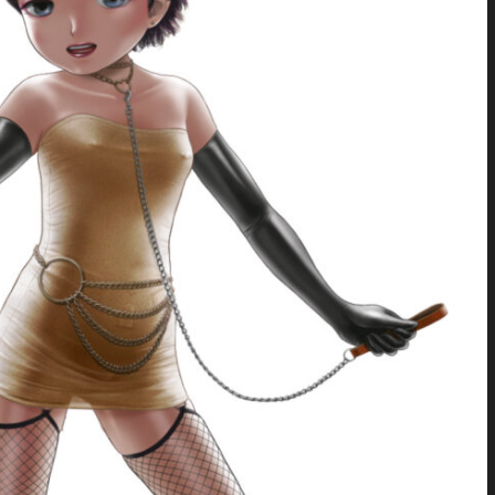
かっこう
から あ