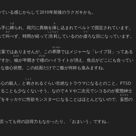
ている感じからして2010年前後のラクガキかも。
ろ手に
縛
られ、両穴に異物を
挿
し込まれてベルトで固定されています。
れて
叫
べず、時間が経って
消耗
しているのか
虚
ろな目になっています。
言葉ではありませんが、この
界隈
ではメジャーな「レイプ目」ってある
ですか。
瞼
が半開きで
瞳
のハイライトが消え、焦点がどこにも合ってい
うな放心状態。この絵面だけでご飯が何杯も進みますね。
「心の殺人」と
称
されるぐらい壮絶なトラウマになるとのこと。PTSD
なることも少なくないそう。なのでＡＶや二次元でシコるのが変態紳士
プをキッカケに性欲モンスターになることはほとんどないので、
妄想
の
言っても何の説得力もなかったり。「おまいう」ですね…