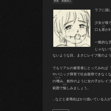
拘束
異物挿入
ラフに描い
少女が後
口も
塞
が
一般的な
じゃない
ないような目。まさにレイプ後のよ
でもリアルの被害者にとってみれば
やパニック障害で社会復帰できなく
の
嗜
み。創作のように女の子がレイ
範囲で
愉
しみましょう。
…などと凌辱絵ばかり描いている人が