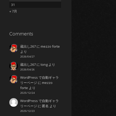
31
« 7月
Comments
蔵出し267
に
mezzo forte
しば
さ
より
2026/04/27
蔵出し267
に
tong
より
さけ
しょうもう
2026/04/26
WordPress で自動ギャラ
リーページ
に
mezzo
forte
より
かいわ
2025/12/24
WordPress で自動ギャラ
リーページ
に
匿名
より
まぶた
ひとみ
2025/12/23