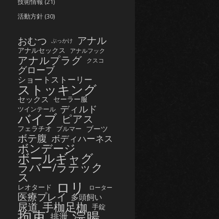
技術情報
(21)
活動方針
(30)
おむつ
アナル
ぶっかけ
アナルセックス
アナルフック
アナルプラグ
クスコ
グローブ
ショートストーリー
ストッキング
セックス
セーラー服
ディルド
ツインテール
バイブ
ピアス
フェラチオ
ブーツ
ブルマー
ボテ腹
ボディハーネス
ボンデージ
ボールギャグ
ラバー/ラテック
ス
ロリ
レオタード
ローター
医療プレイ
多頭飼い
手枷足枷
尿道
手錠
拘束
浣腸
排泄