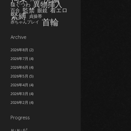
異物挿入
猿ぐつわ
監禁
着エロ
眼鏡
百合
緊縛
貞操帯
首輪
赤ちゃんプレイ
Archive
2026年8月
(2)
2026年7月
(4)
2026年6月
(4)
2026年5月
(5)
2026年4月
(4)
2026年3月
(4)
2026年2月
(4)
2026年1月
(5)
Progress
2025年12月
(5)
2025年11月
(5)
Ｈ･Ｈ･Ｇ²