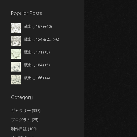
Popular Posts
蔵出し167
+10
蔵出し154 & 2...
+6
しょう
蔵出し171
+5
蔵出し184
+5
蔵出し166
+4
Category
ギャラリー
(338)
プログラム
(25)
制作日誌
(109)