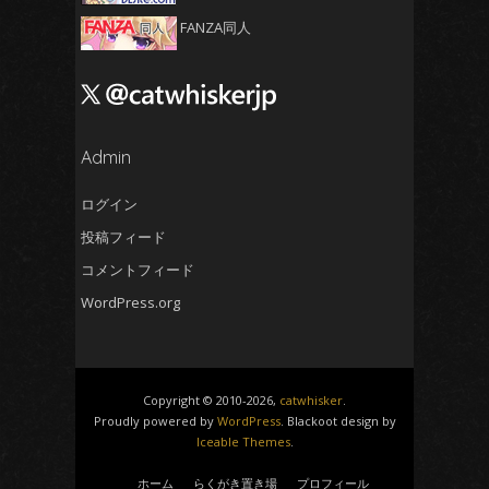
2024年11月
(5)
FANZA同人
2024年10月
(4)
2024年9月
(4)
2024年8月
(5)
2024年7月
Admin
(4)
2024年6月
(5)
ログイン
2024年5月
(5)
投稿フィード
2024年4月
(4)
コメントフィード
2024年3月
(5)
WordPress.org
2024年2月
(5)
2024年1月
(4)
2023年12月
(6)
Copyright © 2010-2026,
catwhisker
.
2023年11月
(4)
Proudly powered by
WordPress
. Blackoot design by
Iceable Themes
.
2023年10月
(4)
2023年9月
(5)
ホーム
らくがき置き場
プロフィール