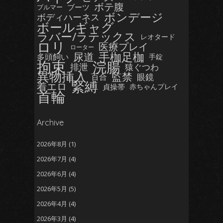
ボテ腹
ブーツ
ブルマー
ボンデージ
ボディハーネス
ボールギャグ
ラバー/ラテックス
レオタード
ロリ
医療プレイ
ローター
手枷足枷
尿道
多頭飼い
手錠
拘束
浣腸
排泄
猿ぐつわ
異物挿入
監禁
眼鏡
百合
緊縛
着エロ
貞操帯
赤ちゃんプレイ
首輪
Archive
2026年8月
(1)
2026年7月
(4)
2026年6月
(4)
2026年5月
(5)
2026年4月
(4)
2026年3月
(4)