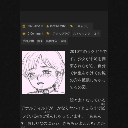
2025/05/31
mezzo forte
ギャラリー
0 Comment
アナルプラグ
ストッキング
ロリ
手枷足枷
拘束
異物挿入
首輪
2010年のラクガキで
す。少女が手足を拘
束されながら、自分
で体重をかけてお尻
の穴を拡張しちゃっ
てるの図。
段々太くなっている
アナルディルドが、かなりヤバイところまで
嵌
っているのに
悦
んじゃっています。「ああん
♥ おしりなのにぃぃ…きもちぃよぉぉ♥」とか