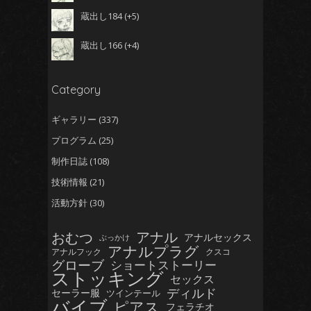
蔵出し184
+5
蔵出し166
+4
Category
ギャラリー
(337)
プログラム
(25)
制作日誌
(108)
技術情報
(21)
活動方針
(30)
おむつ
アナル
アナルセックス
ぶっかけ
アナルプラグ
アナルフック
クスコ
グローブ
ショートストーリー
ストッキング
セックス
ディルド
セーラー服
ツインテール
バイブ
ピアス
フェラチオ