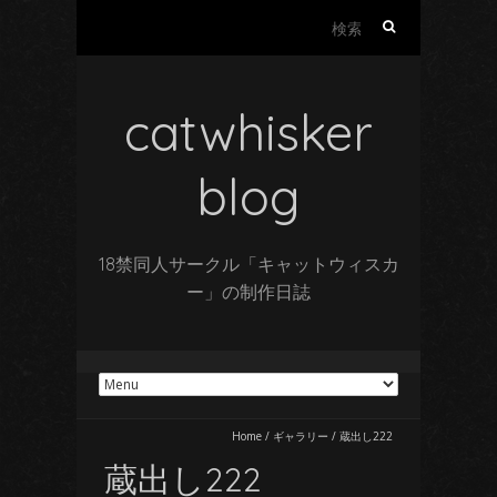
検
索:
catwhisker
blog
18禁同人サークル「キャットウィスカ
ー」の制作日誌
Home
/
ギャラリー
/
蔵出し222
蔵出し222