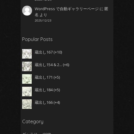
WordPress で自動ギャラリーページ
に
匿
名
より
2025/12/23
Popular Posts
蔵出し167
+10
蔵出し154 & 2...
+6
蔵出し171
+5
蔵出し184
+5
蔵出し166
+4
Category