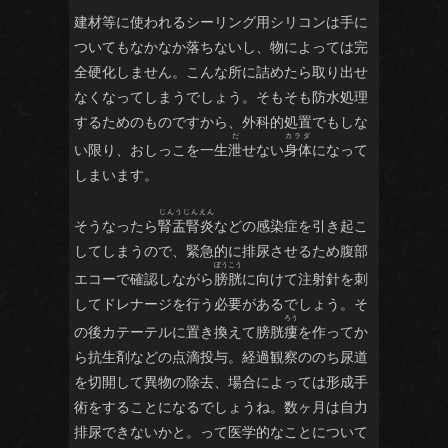
建材等に使われるシーリング用シリコンは手に
ついてもなかなか落ちないし、物によっては完
全硬化しません。こんな所に詰めたら取り出せ
なくなってしまうでしょう。そもそも防水処理
するためのものですから、外科的処置でもしな
い限り、おしっこを一生
泄
せない
身体
になって
しまいます。
そうなったら
腎盂腎炎
などの感染症を引き起こ
してしまうので、緊急的に排尿させるため腹部
エコーで確認しながら
膀胱
に向けて注射針を刺
してドレナージを行う必要があるでしょう。そ
の後カテーテルに置き換えて膀胱
瘻
を作ってか
ら抗生剤などの点滴投与。経過観察ののち尿道
を切開して異物の除去、場合によっては形成手
術をすることになるでしょうね。数ヶ月は自力
排尿できないかと。って医学的なことについて