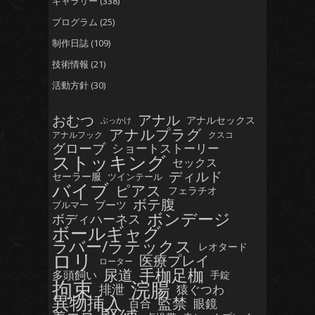
ギャラリー
(338)
プログラム
(25)
制作日誌
(109)
技術情報
(21)
活動方針
(30)
おむつ
アナル
アナルセックス
ぶっかけ
アナルプラグ
アナルフック
クスコ
グローブ
ショートストーリー
ストッキング
セックス
ディルド
セーラー服
ツインテール
バイブ
ピアス
フェラチオ
ボテ腹
ブーツ
ブルマー
ボンデージ
ボディハーネス
ボールギャグ
ラバー/ラテックス
レオタード
ロリ
医療プレイ
ローター
手枷足枷
尿道
多頭飼い
手錠
拘束
浣腸
排泄
猿ぐつわ
異物挿入
監禁
眼鏡
百合