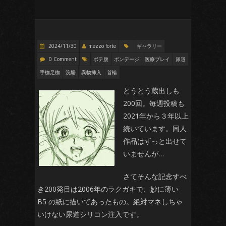
2024/11/30
mezzo forte
ギャラリー
0 Comment
ボテ腹
ボンデージ
医療プレイ
尿道
手枷足枷
浣腸
異物挿入
首輪
とうとう蔵出しも
200回。毎週投稿も
2021年から３年以上
続いています。同人
作品はずっと出せて
いませんが…
さてそんな記念すべ
き200発目は2006年のラクガキで、妙に薄い
B5 の紙に描いてあったもの。絶対マネしちゃ
いけない尿道シリコン注入です。