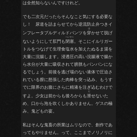
は全然知らないんですけれど。
でも二次元だったらそんなこと気にする必要な
し！ 尿道を詰まらせてから逆流防止弁つきイ
ンフレータブルディルドパンツを
穿
かせて脱げ
ないようにして肛門も
閉塞
。そこにイルリガー
トルをつなげて生理食塩水を加えたぬるま湯を
大量に浣腸します。浸透圧の高い浣腸液で腸か
ら水分が大量に吸収されて膀胱もパンパンにな
るでしょう。前後を逃げ場のない液体で圧迫さ
れている膣に怒張した肉棒を突っ込み、もうす
でに限界のお腹にさらに精液を注ぎ込むわけで
すよ。少女は前からも後ろからも
泄
せないた
め、口から泡を吹くしかありません。ゲスの極
み、鬼どもの宴。
私はそんな鬼畜の所業はムリなので、創作であ
ってもやりません。って、ここまでノリノリに