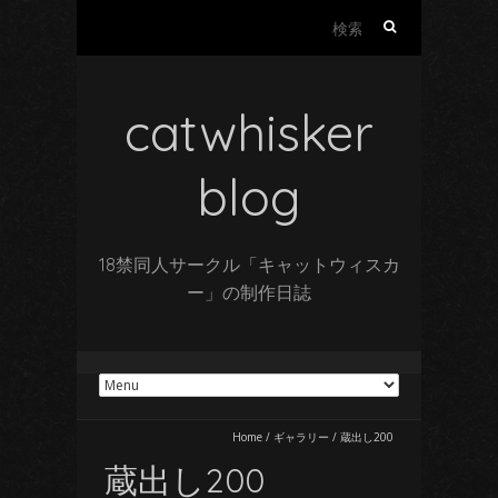
検
索:
catwhisker
blog
18禁同人サークル「キャットウィスカ
ー」の制作日誌
Home
/
ギャラリー
/
蔵出し200
蔵出し200