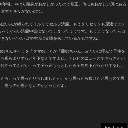
000年頃。やはり頭身がおかしかったので修正。他にもおかしい所はある
、直すとキリがないので…
っぽい人が縛られてイルリでセルフ浣腸。もうグリセリンも原液でエン
ちゃうぐらい浣腸中毒になってしまったようです。もうこうなったら自
できないぐらい日常生活に支障を来しているかもですね。
お姉さんキャラを「タマ姉」とか「蘭姉ちゃん」みたいに呼んで母性を
ても私らよりずっと年下なんですよね。テレビのニュースでおっさんが
て何やってんだか」って突っ込もうとしたら全然年下だったりするし。
んだろ、って思ったりもしましたが、そう思ったら負けだと思うので思
て、思うのか思わないのかどっちだよ。
Next Post