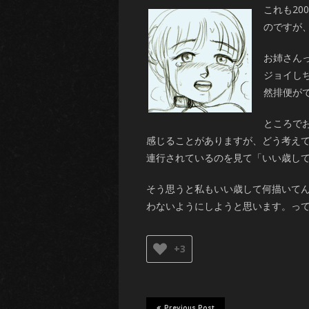
これも2
のですが
お姉さん
ジョイし
然排便が
ところで
感じることがありますが、どう考え
連行されているのを見て「いい歳し
そう思うと私もいい歳して何描いて
わないようにしようと思います。っ
+3
Previous Post