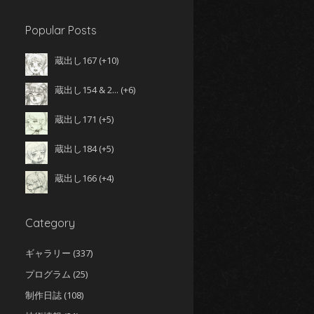
Popular Posts
蔵出し167
+10
蔵出し154 & 2...
+6
蔵出し171
+5
蔵出し184
+5
蔵出し166
+4
Category
ギャラリー
(337)
プログラム
(25)
制作日誌
(108)