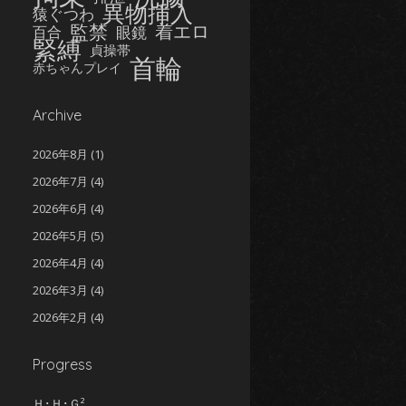
異物挿入
猿ぐつわ
監禁
着エロ
眼鏡
百合
緊縛
貞操帯
首輪
赤ちゃんプレイ
Archive
2026年8月
(1)
2026年7月
(4)
2026年6月
(4)
2026年5月
(5)
2026年4月
(4)
2026年3月
(4)
2026年2月
(4)
2026年1月
(5)
Progress
2025年12月
(5)
2025年11月
(5)
Ｈ･Ｈ･Ｇ²