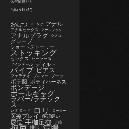
技術情報
(21)
活動方針
(30)
おむつ
アナル
ぶっかけ
アナルセックス
アナルフック
アナルプラグ
クスコ
グローブ
ショートストーリー
ストッキング
セックス
セーラー服
ディルド
ツインテール
バイブ
ピアス
フェラチオ
ブーツ
ブルマー
ボテ腹
ボディハーネス
ボンデージ
ボールギャグ
ラバー/ラテック
ス
ロリ
レオタード
ローター
医療プレイ
多頭飼い
手枷足枷
尿道
手錠
拘束
浣腸
排泄