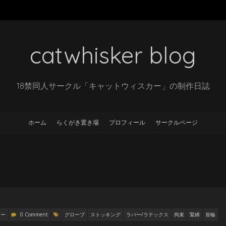
catwhisker blog
18禁同人サークル「キャットウィスカー」の制作日誌
ホーム
らくがき置き場
プロフィール
サークルページ
リー
0 Comment
グローブ
ストッキング
ラバー/ラテックス
拘束
緊縛
首輪