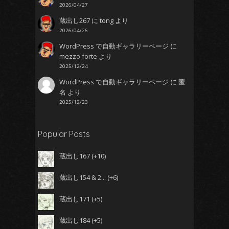
2026/04/27
蔵出し267
に
tong
より
2026/04/26
WordPress で自動ギャラリーページ
に
mezzo forte
より
2025/12/24
WordPress で自動ギャラリーページ
に
匿
名
より
2025/12/23
Popular Posts
蔵出し167
+10
蔵出し154 & 2...
+6
蔵出し171
+5
蔵出し184
+5