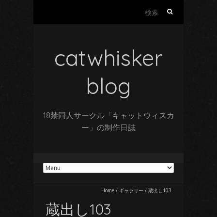
検
索:
catwhisker
blog
18禁同人サークル「キャットウィスカ
ー」の制作日誌
Home
/
ギャラリー
/
蔵出し103
蔵出し103