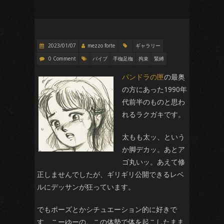
2023/01/07
mezzo forte
ギャラリー
0 Comment
バイブ
手枷足枷
拘束
緊縛
パンドラの匣
の最奥
の方にあった1990年
代前半のものと思わ
れるラクガキです。
太もも太ッ、という
か脚デカッ。あとア
ゴ丸いッ。あえて修
正しませんでしたが、ギリギリ公開できるレベ
ルにデッサンが狂っています。
でもポーズとかシチュエーション的に好きで
す、こーゆーの。この体勢で体を起こしたまま