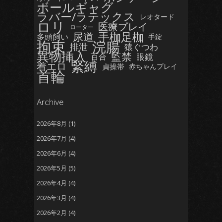
ボールギャグ
ラバー/ラテックス
レオタード
ロリ
医療プレイ
ローター
手枷足枷
尿道
多頭飼い
手錠
拘束
浣腸
排泄
猿ぐつわ
異物挿入
監禁
眼鏡
百合
緊縛
着エロ
貞操帯
赤ちゃんプレイ
首輪
Archive
2026年8月
(1)
2026年7月
(4)
2026年6月
(4)
2026年5月
(5)
2026年4月
(4)
2026年3月
(4)
2026年2月
(4)