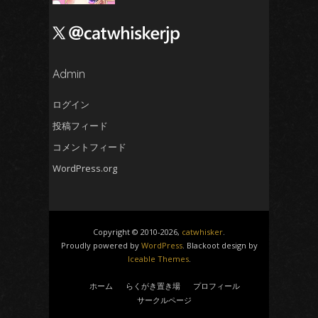
2024年10月
(4)
2024年9月
(4)
2024年8月
(5)
2024年7月
Admin
(4)
2024年6月
(5)
ログイン
2024年5月
(5)
投稿フィード
2024年4月
(4)
コメントフィード
2024年3月
(5)
WordPress.org
2024年2月
(5)
2024年1月
(4)
2023年12月
(6)
Copyright © 2010-2026,
catwhisker
.
2023年11月
(4)
Proudly powered by
WordPress
. Blackoot design by
Iceable Themes
.
2023年10月
(4)
2023年9月
(5)
ホーム
らくがき置き場
プロフィール
サークルページ
2023年8月
(5)