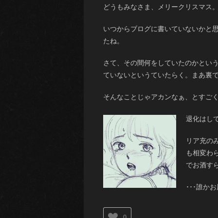
どうもみなさま、メリークリスマス
いつからブログに書いていないかと
たね。
さて、その間何をしていたのかとい
ていないというていたらく。まあ裏で 
そんなことじゃアカンなぁ、とすご
退化はし
リア充の
も相変わ
でお酒す
･･･誰か
0