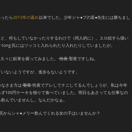
。
思ったら
2013年の暮れ
以来でした。少年ジャ●プの富●先生には勝ちまし
うと、何もしていなかったりするわけで（同人的に）。エロ絵すら描い
tong 氏にはツッコミ入れられたり入れたりしていましたが。
く久々に鉛筆を握ってみました。
性夜
聖夜ですしね。
ていないようですが、進歩もないようです。
みなさま方は
聖夜
性夜でアレしてナニしてるんでしょうが、私は今年
らず100円ケーキを独りで食べていました。明日もあさっても仕事なの
ら飲んでいませんし。なんだかなぁ。
お尻からシャ●メリー飲んでくれる女の子はいませんか？