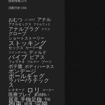
技術情報
(21)
活動方針
(30)
おむつ
アナル
ぶっかけ
アナルセックス
アナルフック
アナルプラグ
クスコ
グローブ
ショートストーリー
ストッキング
セックス
セーラー服
ディルド
ツインテール
バイブ
ピアス
フェラチオ
ブーツ
ブルマー
ボテ腹
ボディハーネス
ボンデージ
ボールギャグ
ラバー/ラテック
ス
ロリ
レオタード
ローター
医療プレイ
多頭飼い
手枷足枷
尿道
手錠
拘束
浣腸
排泄