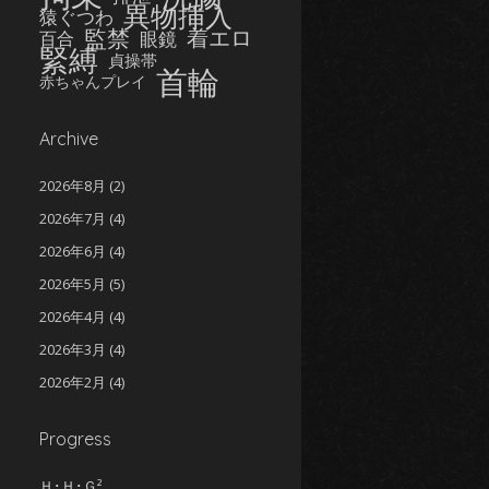
異物挿入
猿ぐつわ
監禁
着エロ
眼鏡
百合
緊縛
貞操帯
首輪
赤ちゃんプレイ
Archive
2026年8月
(2)
2026年7月
(4)
2026年6月
(4)
2026年5月
(5)
2026年4月
(4)
2026年3月
(4)
2026年2月
(4)
2026年1月
(5)
Progress
2025年12月
(5)
2025年11月
(5)
Ｈ･Ｈ･Ｇ²