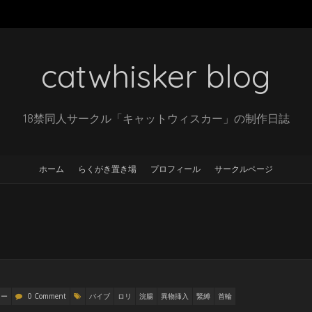
catwhisker blog
18禁同人サークル「キャットウィスカー」の制作日誌
ホーム
らくがき置き場
プロフィール
サークルページ
リー
0 Comment
バイブ
ロリ
浣腸
異物挿入
緊縛
首輪