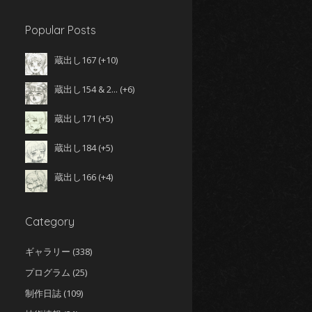
Popular Posts
蔵出し167
+10
蔵出し154 & 2...
+6
蔵出し171
+5
蔵出し184
+5
蔵出し166
+4
Category
ギャラリー
(338)
プログラム
(25)
制作日誌
(109)