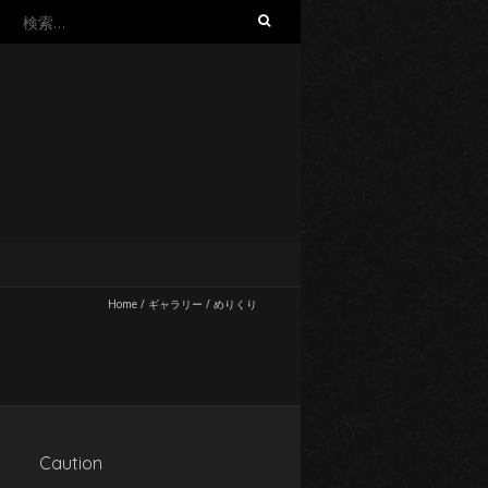
検
索:
Home
/
ギャラリー
/
めりくり
Caution