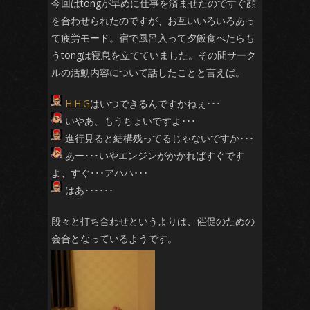
今回はtongが早めに仕事を済ませたのですぐ顔
を合わせられたのですが、お互いいろいろあっ
て疲労モード。宿で風呂入って夕飯食べたらも
うtongは寝息を立てていました。その間サーク
ルの活動内容について話したことと言えば。
H.H.G
はいつできるんですかねぇ･･･
いやあ、もうちょいですよ･･･
進行見ると結構残ってるじゃないですか･･･
あー･･･いやエンジンがかかればすぐです
よ、すぐ･･･アハハ･･･
はあ･･････
段々と打ち合わせというよりは、催促のための
会合となっているようです。