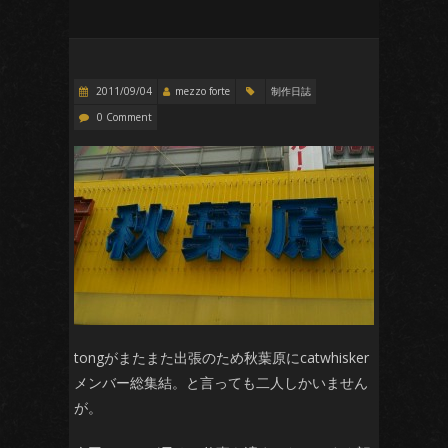
2011/09/04
mezzo forte
制作日誌
0 Comment
tongがまたまた出張のため秋葉原にcatwhisker
メンバー総集結。と言っても二人しかいません
が。