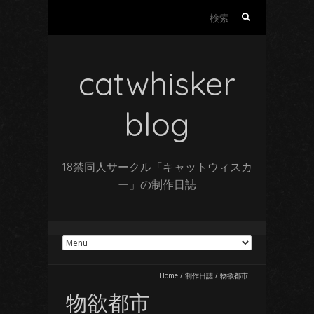
検
索:
catwhisker
blog
18禁同人サークル「キャットウィスカ
ー」の制作日誌
Home
/
制作日誌
/
物欲都市
物欲都市