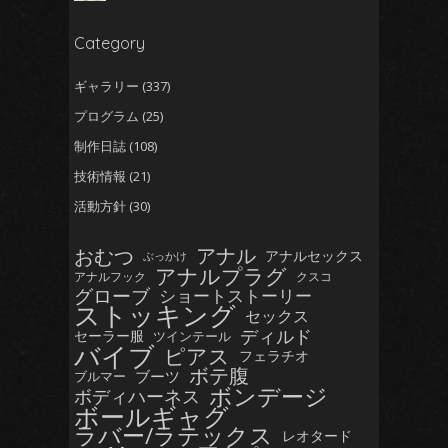
Category
ギャラリー
(337)
プログラム
(25)
制作日誌
(108)
技術情報
(21)
活動方針
(30)
おむつ
アナル
アナルセックス
ぶっかけ
アナルプラグ
アナルフック
クスコ
グローブ
ショートストーリー
ストッキング
セックス
ディルド
セーラー服
ツインテール
バイブ
ピアス
フェラチオ
ボテ腹
ブーツ
ブルマー
ボンデージ
ボディハーネス
ボールギャグ
ラバー/ラテックス
レオタード