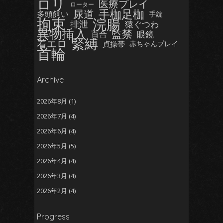
ロリ
医療プレイ
ローター
手枷足枷
尿道
多頭飼い
手錠
拘束
浣腸
排泄
猿ぐつわ
異物挿入
監禁
眼鏡
百合
緊縛
着エロ
貞操帯
赤ちゃんプレイ
首輪
Archive
2026年8月
(1)
2026年7月
(4)
2026年6月
(4)
2026年5月
(5)
2026年4月
(4)
2026年3月
(4)
2026年2月
(4)
2026年1月
(5)
Progress
2025年12月
(5)