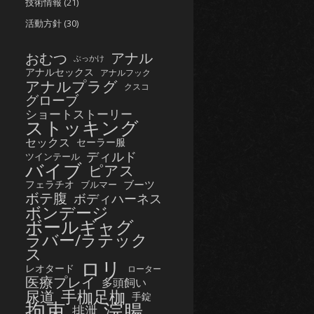
技術情報
(21)
活動方針
(30)
おむつ
アナル
ぶっかけ
アナルセックス
アナルフック
アナルプラグ
クスコ
グローブ
ショートストーリー
ストッキング
セックス
セーラー服
ディルド
ツインテール
バイブ
ピアス
フェラチオ
ブーツ
ブルマー
ボテ腹
ボディハーネス
ボンデージ
ボールギャグ
ラバー/ラテック
ス
ロリ
レオタード
ローター
医療プレイ
多頭飼い
手枷足枷
尿道
手錠
拘束
浣腸
排泄