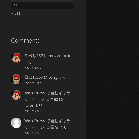
31
« 7月
Comments
蔵出し267
に
mezzo forte
より
みずか
2026/04/27
蔵出し267
に
tong
より
とまど
じゅんびばんたん
2026/04/26
WordPress で自動ギャラ
リーページ
に
mezzo
forte
より
2025/12/24
しせい
WordPress で自動ギャラ
リーページ
に
匿名
より
2025/12/23