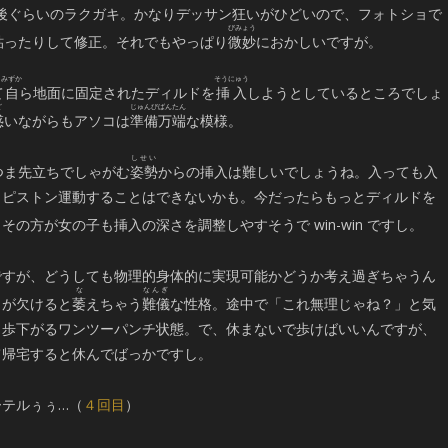
年前後ぐらいのラクガキ。かなりデッサン狂いがひどいので、フォトショで
貼ったりして修正。それでもやっぱり
微妙
におかしいですが。
て
自
ら地面に固定されたディルドを
挿入
しようとしているところでしょ
惑
いながらもアソコは
準備万端
な模様。
つま先立ちでしゃがむ
姿勢
からの挿入は難しいでしょうね。入っても入
くピストン運動することはできないかも。今だったらもっとディルドを
の方が女の子も挿入の深さを調整しやすそうで win-win ですし。
ですが、どうしても物理的身体的に実現可能かどうか考え過ぎちゃうん
さが欠けると
萎
えちゃう
難儀
な性格。途中で「これ無理じゃね？」と気
２歩下がるワンツーパンチ状態。で、休まないで歩けばいいんですが、
て帰宅すると休んでばっかですし。
ーテルぅぅ…（
４回目
）