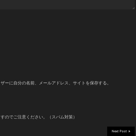
ひざだ
もうそう
うそ
かま
ウザーに自分の名前、メールアドレス、サイトを保存する。
ますのでご注意ください。（スパム対策）
カラダ
Next Post