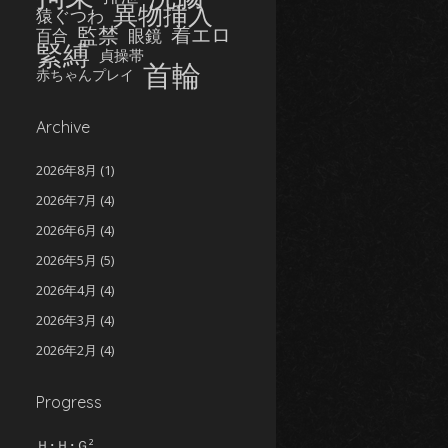
異物挿入
猿ぐつわ
監禁
着エロ
眼鏡
百合
緊縛
貞操帯
首輪
赤ちゃんプレイ
Archive
2026年8月
(1)
2026年7月
(4)
2026年6月
(4)
2026年5月
(5)
2026年4月
(4)
2026年3月
(4)
2026年2月
(4)
2026年1月
(5)
Progress
2025年12月
(5)
2025年11月
(5)
Ｈ･Ｈ･Ｇ²