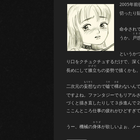
2005
切ったり
命令され
うか。
戸
というか
り口をクチュクチュするだけで、深
長めにして
膝立
ちの姿勢で描くかも。そ
二次元の
妄想
なので
嘘
で
構
わないん
ですよね。ファンタジーでもリアル
づくと描き直したりして３歩進んで
ここんところ仕事の疲れがひどすぎ
うー、機械の
身体
が欲しいよぉ、メ