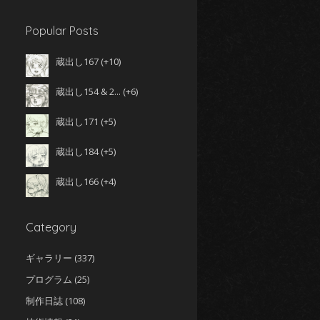
Popular Posts
蔵出し167
+10
蔵出し154 & 2...
+6
蔵出し171
+5
な
なんぎ
蔵出し184
+5
蔵出し166
+4
Category
ギャラリー
(337)
プログラム
(25)
制作日誌
(108)