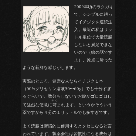
2009年頃のラクガキ
で、シンプルに縛っ
てイチジクを連続注
入。最近の私はリッ
トル単位で大量浣腸
しないと満足できな
いので（絵の話です
よ）、原点に帰った
ような新鮮な感じがします。
実際のところ、健康な人ならイチジク１本
（50%グリセリン溶液30〜60g）でも十分すぎ
るぐらいで、数分もしないでお腹がゴロゴロし
て猛烈な便意に
苛
まれます。というかそういう
薬ですから４分の１リットルでも多すぎです。
よく浣腸は習慣的に使用するとクセになると言
われています。製薬会社は習慣性になる成分は