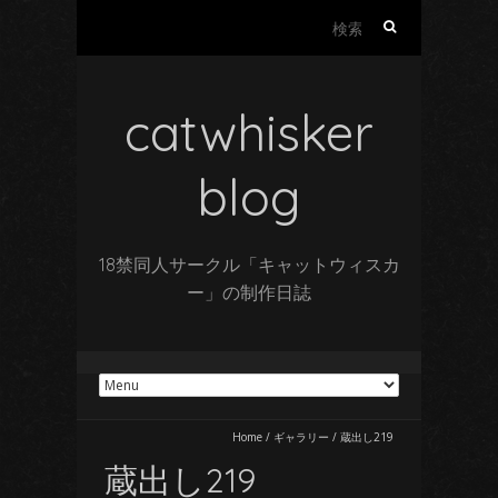
検
索:
catwhisker
blog
18禁同人サークル「キャットウィスカ
ー」の制作日誌
Home
/
ギャラリー
/
蔵出し219
蔵出し219