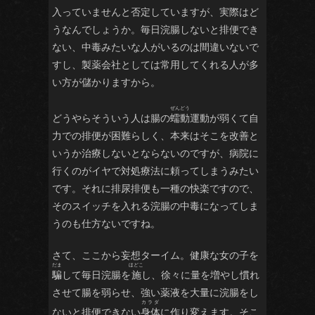
入っていませんと否定していますが、実際はど
うなんでしょうか。毎日浣腸しないと排便でき
ない、中毒みたいな人がいるのは間違いないで
すし、製薬会社としては常用してくれる人が多
い方が儲かりますから。
どうやらそういう人は腸の
蠕動
運動が弱くて自
力での排便が困難らしく、本来はそこを改善と
いうか治療しないとならないのですが、病院に
行くのがイヤで対処療法に頼ってしまうみたい
です。それに排尿排便も一種の快楽ですので、
そのスイッチを入れる浣腸の中毒になってしま
うのも仕方ないですね。
さて、ここから妄想ターイム。健康な女の子を
騙
して毎日浣腸を
施
し、徐々に量を増やし慣れ
させて腸を弱らせ、強い薬液を大量に浣腸をし
ないと排便できない
身体
に作り変えます。そこ