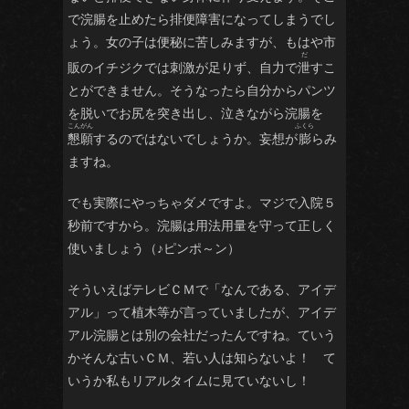
で浣腸を止めたら排便障害になってしまうでし
ょう。女の子は便秘に苦しみますが、もはや市
販のイチジクでは刺激が足りず、自力で
泄
すこ
とができません。そうなったら自分からパンツ
を脱いでお尻を突き出し、泣きながら浣腸を
懇願
するのではないでしょうか。妄想が
膨
らみ
ますね。
でも実際にやっちゃダメですよ。マジで入院５
秒前ですから。浣腸は用法用量を守って正しく
使いましょう（♪ピンポ～ン）
そういえばテレビＣＭで「なんである、アイデ
アル」って植木等が言っていましたが、アイデ
アル浣腸とは別の会社だったんですね。ていう
かそんな古いＣＭ、若い人は知らないよ！ て
いうか私もリアルタイムに見ていないし！