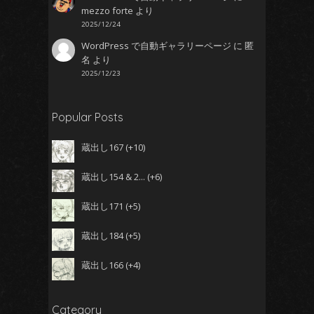
mezzo forte
より
2025/12/24
WordPress で自動ギャラリーページ
に
匿
名
より
2025/12/23
Popular Posts
蔵出し167
+10
蔵出し154 & 2...
+6
蔵出し171
+5
蔵出し184
+5
蔵出し166
+4
Category