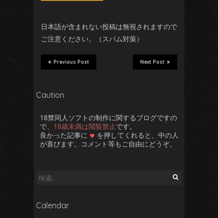
だま
ほどこ
日本語が含まれない投稿は無視されますので
ご注意ください。（スパム対策）
カ
Previous Post
Next Post
Caution
18禁同人ソフトの制作に関するブログですの
で、
18歳未満は閲覧禁止
です。
♥
良かった記事に
を押してくれると、中の人
が喜びます。コメント等もご自由にどうぞ。
検
索:
Calendar
こんがん