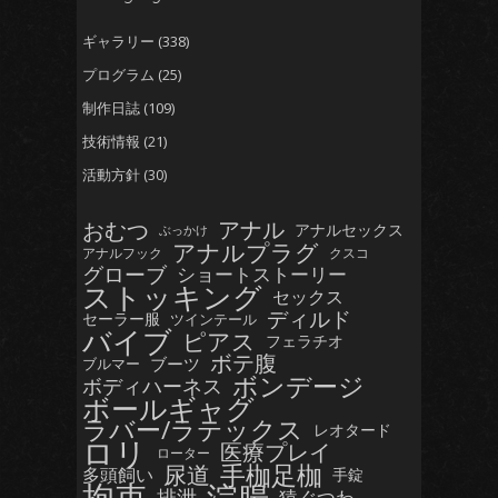
ギャラリー
(338)
プログラム
(25)
制作日誌
(109)
技術情報
(21)
活動方針
(30)
おむつ
アナル
アナルセックス
ぶっかけ
アナルプラグ
アナルフック
クスコ
グローブ
ショートストーリー
ストッキング
セックス
ディルド
セーラー服
ツインテール
バイブ
ピアス
フェラチオ
ボテ腹
ブーツ
ブルマー
ボンデージ
ボディハーネス
ボールギャグ
ラバー/ラテックス
レオタード
ロリ
医療プレイ
ローター
手枷足枷
尿道
多頭飼い
手錠
拘束
浣腸
排泄
猿ぐつわ