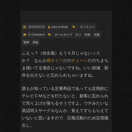
2025/05/03
mezzo forte
ギャラリー
0 Comment
ボールギャグ
ロリ
拘束
浣腸
緊縛
首輪
ふえっ？（幼女風）もう５月じゃないッス
か？ なんか
網タイツ
だの
チェーン
だのちまち
ま描いてる場合じゃないですね。いい加減、新
作を出さないと忘れられちゃいますね。
誰もが知っている定番商品であっても定期的に
テレビＣＭなどを打たないと、顧客に忘れられ
て売り上げが落ちるそうですよ。ウチみたいな
底辺同人サークルなんか、覚えてすらもらえて
いないと思いますので、広報活動のため定期蔵
出し。