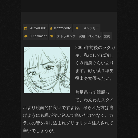
2025/03/01
mezzo forte
ギャラリー
0 Comment
ストッキング
浣腸
猿ぐつわ
緊縛
2005年前後のラクガ
キ。私にしては珍し
く８頭身ぐらいあり
ます。顔が某Ｔ塚男
役出身女優みたい。
片足吊って浣腸っ
て、わんわんスタイ
ルより絵面的に良いですよね。吊られた方は逃
げようにも縄が食い込んで痛いだけでなく、ガ
ラスの管を挿し込まれグリセリンを注入されて
辛いでしょうが。