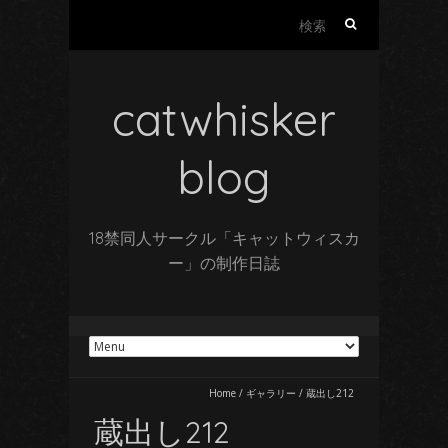
検
索:
catwhisker
blog
18禁同人サークル「キャットウィスカ
ー」の制作日誌
Home
/
ギャラリー
/
蔵出し212
蔵出し212