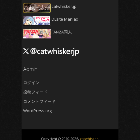
2025年2月
(4)
catwhisker.jp
2025年1月
(5)
DLsite Maniax
2024年12月
(5)
2024年11月
(5)
FANZA同人
2024年10月
(4)
2024年9月
(4)
2024年8月
(5)
2024年7月
Admin
(4)
2024年6月
(5)
ログイン
2024年5月
(5)
投稿フィード
2024年4月
(4)
コメントフィード
2024年3月
(5)
WordPress.org
2024年2月
(5)
2024年1月
(4)
2023年12月
(6)
Copyright © 2010-2026,
catwhisker
.