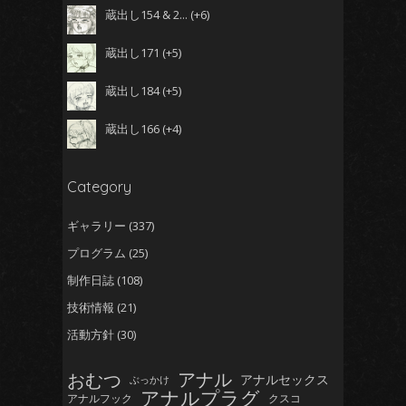
蔵出し154 & 2...
+6
蔵出し171
+5
蔵出し184
+5
蔵出し166
+4
Category
ギャラリー
(337)
プログラム
(25)
制作日誌
(108)
技術情報
(21)
活動方針
(30)
おむつ
アナル
アナルセックス
ぶっかけ
アナルプラグ
アナルフック
クスコ