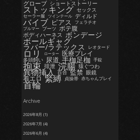
グローブ
ショートストーリー
ストッキング
セックス
ディルド
セーラー服
ツインテール
バイブ
ピアス
フェラチオ
ボテ腹
ブーツ
ブルマー
ボンデージ
ボディハーネス
ボールギャグ
ラバー/ラテックス
レオタード
ロリ
医療プレイ
ローター
手枷足枷
尿道
多頭飼い
手錠
拘束
浣腸
排泄
猿ぐつわ
異物挿入
監禁
眼鏡
百合
緊縛
着エロ
貞操帯
赤ちゃんプレイ
首輪
Archive
2026年8月
(1)
2026年7月
(4)
2026年6月
(4)