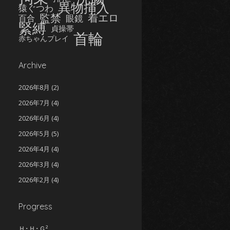
異物挿入
猿ぐつわ
監禁
着エロ
眼鏡
百合
緊縛
貞操帯
首輪
赤ちゃんプレイ
Archive
2026年8月
(2)
2026年7月
(4)
2026年6月
(4)
2026年5月
(5)
2026年4月
(4)
2026年3月
(4)
2026年2月
(4)
2026年1月
(5)
Progress
2025年12月
(5)
2025年11月
(5)
Ｈ･Ｈ･Ｇ²