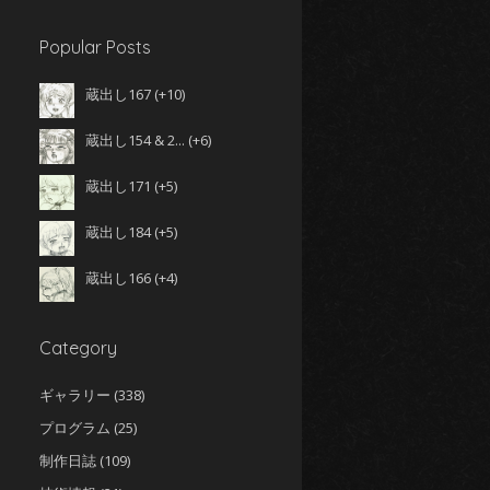
Popular Posts
蔵出し167
+10
蔵出し154 & 2...
+6
蔵出し171
+5
蔵出し184
+5
蔵出し166
+4
Category
ギャラリー
(338)
プログラム
(25)
制作日誌
(109)