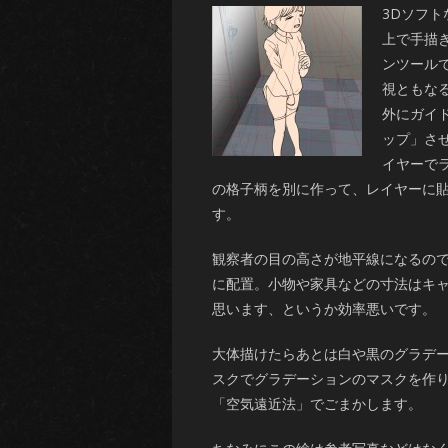
3Dソフ
上で手描
ンツール
視ともな
外にガイ
ップ」さ
イヤーで
の格子柄を別に作って、レイヤーに
す。
観察者の目の高さが地平線になるの
に配置。小物や家具などの寸法はキ
思います、というか効率悪いです。
大体描けたらあとは白や黒のグラデ
スクでグラデーションのマスクを作
「空気遠近法」でごまかします。