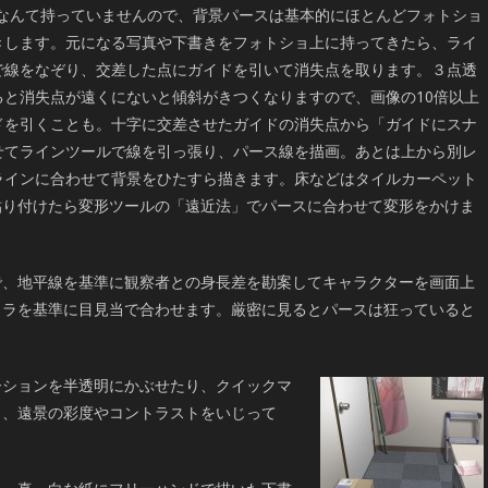
トなんて持っていませんので、背景パースは基本的にほとんどフォトショ
きします。元になる写真や下書きをフォトショ上に持ってきたら、ライ
で線をなぞり、交差した点にガイドを引いて消失点を取ります。３点透
ると消失点が遠くにないと傾斜がきつくなりますので、画像の10倍以上
ドを引くことも。十字に交差させたガイドの消失点から「ガイドにスナ
せてラインツールで線を引っ張り、パース線を描画。あとは上から別レ
ラインに合わせて背景をひたすら描きます。床などはタイルカーペット
貼り付けたら変形ツールの「遠近法」でパースに合わせて変形をかけま
で、地平線を基準に観察者との身長差を勘案してキャラクターを画面上
ャラを基準に目見当で合わせます。厳密に見るとパースは狂っていると
ーションを半透明にかぶせたり、クイックマ
り、遠景の彩度やコントラストをいじって