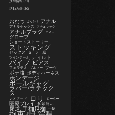
技術情報
(21)
活動方針
(30)
おむつ
アナル
ぶっかけ
アナルセックス
アナルフック
アナルプラグ
クスコ
グローブ
ショートストーリー
ストッキング
セックス
セーラー服
ディルド
ツインテール
バイブ
ピアス
フェラチオ
ブーツ
ブルマー
ボテ腹
ボディハーネス
ボンデージ
ボールギャグ
ラバー/ラテック
ス
ロリ
レオタード
ローター
医療プレイ
多頭飼い
手枷足枷
尿道
手錠
拘束
浣腸
排泄