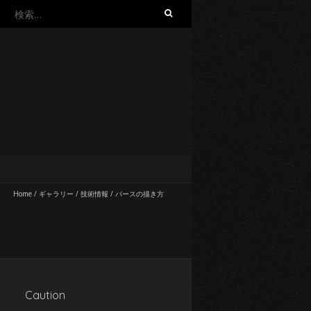
検
索:
Home
/
ギャラリー
/
技術情報
/
パースの描き方
Caution