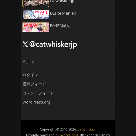
catwhisker.jp
2025年1月
(5)
DLsite Maniax
2024年12月
(5)
2024年11月
(5)
FANZA同人
2024年10月
(4)
2024年9月
(4)
2024年8月
(5)
2024年7月
Admin
(4)
2024年6月
(5)
ログイン
2024年5月
(5)
投稿フィード
2024年4月
(4)
コメントフィード
2024年3月
(5)
WordPress.org
2024年2月
(5)
2024年1月
(4)
2023年12月
(6)
Copyright © 2010-2026,
catwhisker
.
2023年11月
(4)
Proudly powered by
WordPress
. Blackoot design by