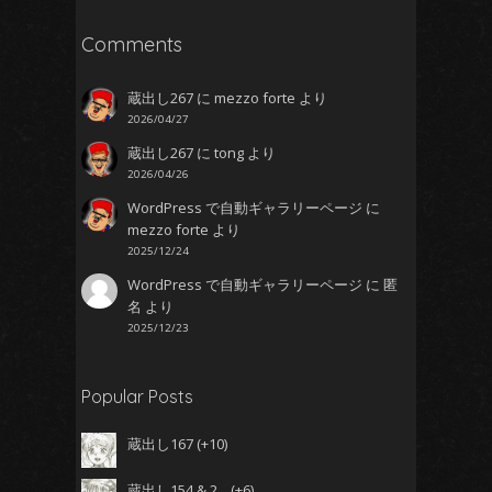
Comments
蔵出し267
に
mezzo forte
より
2026/04/27
蔵出し267
に
tong
より
2026/04/26
WordPress で自動ギャラリーページ
に
mezzo forte
より
2025/12/24
WordPress で自動ギャラリーページ
に
匿
名
より
2025/12/23
Popular Posts
蔵出し167
+10
蔵出し154 & 2...
+6