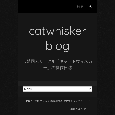
検
索:
catwhisker
blog
18禁同人サークル「キャットウィスカ
ー」の制作日誌
Home
/
プログラム
/
会議は踊る（マウスジェスチャーと
は違うようです）