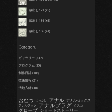
蔵出し171
+5
蔵出し184
+5
蔵出し166
+4
Category
ギャラリー
(337)
プログラム
(25)
制作日誌
(108)
技術情報
(21)
活動方針
(30)
おむつ
アナル
アナルセックス
ぶっかけ
アナルプラグ
アナルフック
クスコ
グローブ
ショートストーリー