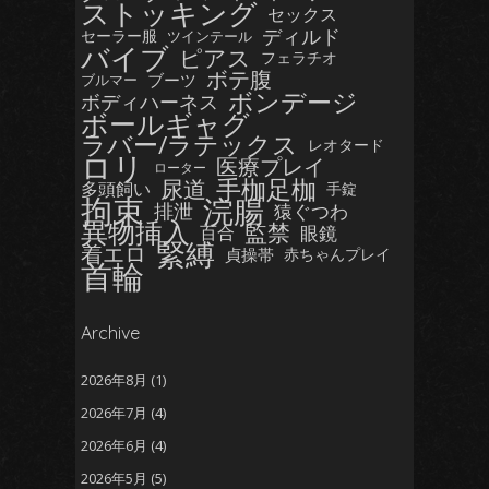
ストッキング
セックス
ディルド
セーラー服
ツインテール
バイブ
ピアス
フェラチオ
ボテ腹
ブーツ
ブルマー
ボンデージ
ボディハーネス
ボールギャグ
ラバー/ラテックス
レオタード
ロリ
医療プレイ
ローター
手枷足枷
尿道
多頭飼い
手錠
拘束
浣腸
排泄
猿ぐつわ
異物挿入
監禁
眼鏡
百合
緊縛
着エロ
貞操帯
赤ちゃんプレイ
首輪
Archive
2026年8月
(1)
2026年7月
(4)
2026年6月
(4)
2026年5月
(5)