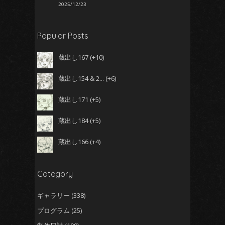
2025/12/23
Popular Posts
蔵出し167
+10
蔵出し154 & 2...
+6
蔵出し171
+5
蔵出し184
+5
蔵出し166
+4
Category
ギャラリー
(338)
プログラム
(25)