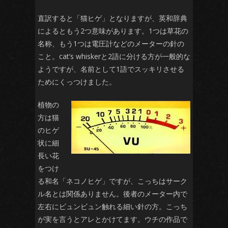
直訳すると「猫ヒゲ」となりますが、英和辞典
によるともう2つ意味があります。1つは草花の
名称、もう1つは電圧計などのメーターの針の
こと。cat’s whiskerと2語に分ける方が一般的な
ようですが、名前として1語でスッキリさせる
ためにくっつけました。
植物の
方は猫
のヒゲ
状に細
長い花
をつけ
る和名「ネコノヒゲ」ですが、こっちはサーク
ル名とは関係ありません。後者のメーター内で
左右にビュンビュン触れる細い針の方。こっち
が実を言うとアレとかけてます。ウチの作品で