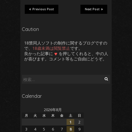
Previous Post
Next Post
Caution
18禁同人ソフトの制作に関するブログですの
で、
18歳未満は閲覧禁止
です。
♥
良かった記事に
を押してくれると、中の人
が喜びます。コメント等もご自由にどうぞ。
検
索:
Calendar
2026年8月
月
火
水
木
金
土
日
1
2
3
4
5
6
7
8
9