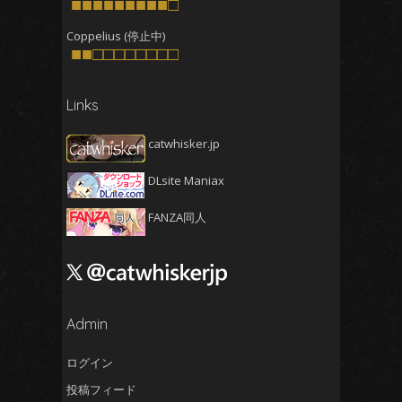
2025年7月
■■■■■■■■■□
(4)
2025年6月
(4)
Coppelius (停止中)
■■□□□□□□□□
2025年5月
(5)
2025年4月
(4)
Links
2025年3月
(5)
2025年2月
(4)
catwhisker.jp
2025年1月
(5)
DLsite Maniax
2024年12月
(5)
2024年11月
(5)
FANZA同人
2024年10月
(4)
2024年9月
(4)
2024年8月
(5)
2024年7月
Admin
(4)
2024年6月
(5)
ログイン
2024年5月
(5)
投稿フィード