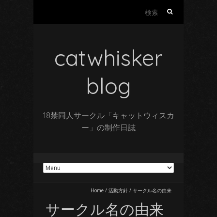
検
索:
catwhisker
blog
18禁同人サークル「キャットウィスカ
ー」の制作日誌
Home
/
活動方針
/
サークル名の由来
サークル名の由来