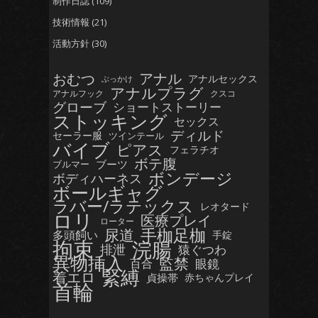
制作日誌
(109)
技術情報
(21)
活動方針
(30)
おむつ
アナル
アナルセックス
ぶっかけ
アナルプラグ
アナルフック
クスコ
グローブ
ショートストーリー
ストッキング
セックス
ディルド
セーラー服
ツインテール
バイブ
ピアス
フェラチオ
ボテ腹
ブーツ
ブルマー
ボンデージ
ボディハーネス
ボールギャグ
ラバー/ラテックス
レオタード
ロリ
医療プレイ
ローター
手枷足枷
尿道
多頭飼い
手錠
拘束
浣腸
排泄
猿ぐつわ
異物挿入
監禁
眼鏡
百合
緊縛
着エロ
貞操帯
赤ちゃんプレイ
首輪